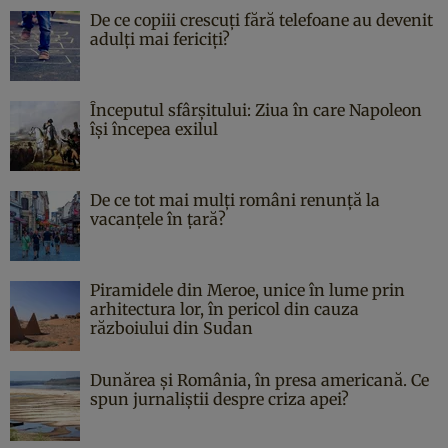
De ce copiii crescuți fără telefoane au devenit
adulți mai fericiți?
Începutul sfârşitului: Ziua în care Napoleon
îşi începea exilul
De ce tot mai mulți români renunță la
vacanțele în țară?
Piramidele din Meroe, unice în lume prin
arhitectura lor, în pericol din cauza
războiului din Sudan
Dunărea și România, în presa americană. Ce
spun jurnaliștii despre criza apei?