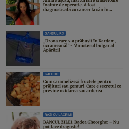
Alina Pușcău, mărturisire sfâșietoare
înainte de operație. A fost
diagnosticată cu cancer la sân în...
GANDUL.RO
„Drona care s-a prăbușit în Kardam,
ucraineană!” - Ministerul bulgar al
Apărării
G4FOOD
Cum caramelizezi fructele pentru
prăjituri sau gemuri. Care e secretul ce
previne oxidarea sau arderea
RAZI CU LACRIMI
BANCUL ZILEI. Badea Gheorghe: – Nu
pot face dragoste!