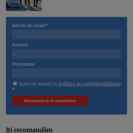
Adresa de email*
Numele
Prenumele
Sunt de acord cu
Politica de confidentialitate
*
Iți recomandăm