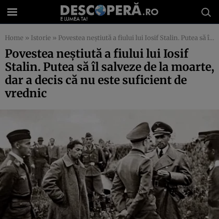
Home
»
Istorie
»
Povestea neştiută a fiului lui Iosif Stalin. Putea să îl salveze de la moarte, dar a decis că nu este suficient de vrednic
Povestea neştiută a fiului lui Iosif
Stalin. Putea să îl salveze de la moarte,
dar a decis că nu este suficient de
vrednic