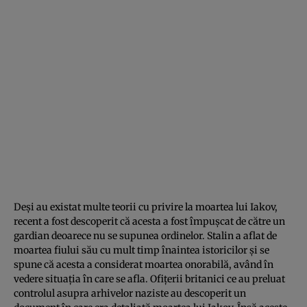
Deşi au existat multe teorii cu privire la moartea lui Iakov,
recent a fost descoperit că acesta a fost împuşcat de către un
gardian deoarece nu se supunea ordinelor. Stalin a aflat de
moartea fiului său cu mult timp înaintea istoricilor şi se
spune că acesta a considerat moartea onorabilă, având în
vedere situaţia în care se afla. Ofiţerii britanici ce au preluat
controlul asupra arhivelor naziste au descoperit un