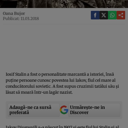
Oana Bujor
Publicat: 11.03.2018
Iosif Stalin a fost o personalitate marcantă a istoriei, însă
puţine persoane cunosc povestea lui Iakov, fiul cel mare al
conducătorului sovietic. A fost supus cruzimii tatălui său şi
lăsat să moară într-un lagăr nazist.
Adaugă-ne ca sursă
Urmărește-ne in
preferată
Discover
Iakov Djugaşvili s-a născut în 1907 şi este fiul lui Stalin şi al