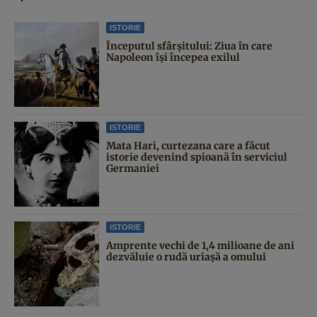
ISTORIE
Începutul sfârşitului: Ziua în care
Napoleon îşi începea exilul
ISTORIE
Mata Hari, curtezana care a făcut
istorie devenind spioană în serviciul
Germaniei
ISTORIE
Amprente vechi de 1,4 milioane de ani
dezvăluie o rudă uriașă a omului