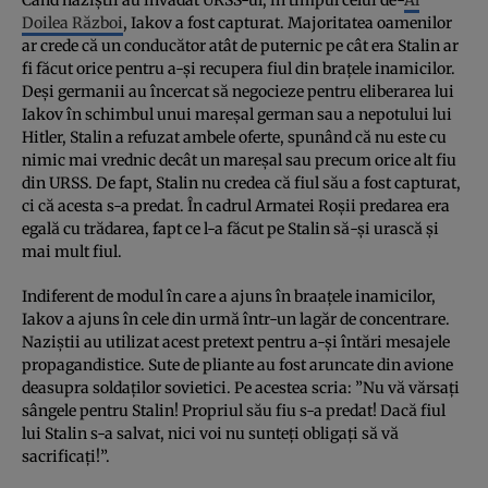
Doilea Război
, Iakov a fost capturat. Majoritatea oamenilor
ar crede că un conducător atât de puternic pe cât era Stalin ar
fi făcut orice pentru a-şi recupera fiul din braţele inamicilor.
Deşi germanii au încercat să negocieze pentru eliberarea lui
Iakov în schimbul unui mareşal german sau a nepotului lui
Hitler, Stalin a refuzat ambele oferte, spunând că nu este cu
nimic mai vrednic decât un mareşal sau precum orice alt fiu
din URSS. De fapt, Stalin nu credea că fiul său a fost capturat,
ci că acesta s-a predat. În cadrul Armatei Roşii predarea era
egală cu trădarea, fapt ce l-a făcut pe Stalin să-şi urască şi
mai mult fiul.
Indiferent de modul în care a ajuns în braaţele inamicilor,
Iakov a ajuns în cele din urmă într-un lagăr de concentrare.
Naziştii au utilizat acest pretext pentru a-şi întări mesajele
propagandistice. Sute de pliante au fost aruncate din avione
deasupra soldaţilor sovietici. Pe acestea scria: ”Nu vă vărsaţi
sângele pentru Stalin! Propriul său fiu s-a predat! Dacă fiul
lui Stalin s-a salvat, nici voi nu sunteţi obligaţi să vă
sacrificaţi!”.