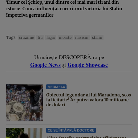
Timur cel Şchiop, unul dintre cei mai mari tirani din
istorie. Cum a influenţat cuceritorul victoria lui Stalin
împotriva germanilor
Tags:
cruzime
fiu
lagar
moarte
nazism
stalin
Urmărește DESCOPERĂ.ro pe
Google News
Google Showcase
și
MEDIAFAX
Obiectul legendar al lui Maradona, scos
la licitație! Ar putea valora 10 milioane
de dolari
CE SE ÎNTÂMPLĂ DOCTORE