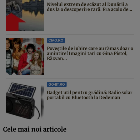
Nivelul extrem de scăzut al Dunării a
dus la o descoperire rară. Era acolo de...
CIAO.RO
Poveştile de iubire care au rămas doar o
amintire! Imagini tari cu Gina Pistol,
Răzvan...
GO4IT.RO
Gadget util pentru grădină: Radio solar
portabil cu Bluetooth la Dedeman
Cele mai noi articole