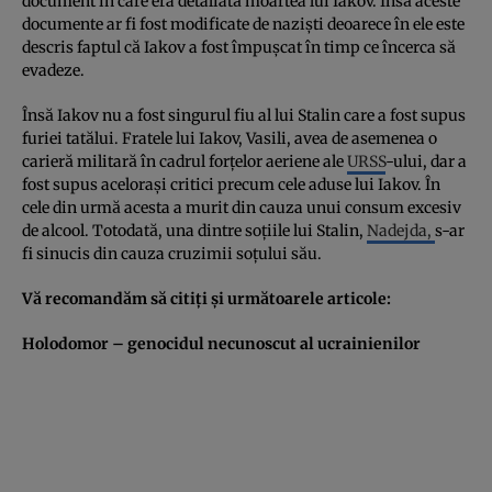
document în care era detaliată moartea lui Iakov. Însă aceste
documente ar fi fost modificate de nazişti deoarece în ele este
descris faptul că Iakov a fost împuşcat în timp ce încerca să
evadeze.
Însă Iakov nu a fost singurul fiu al lui Stalin care a fost supus
furiei tatălui. Fratele lui Iakov, Vasili, avea de asemenea o
carieră militară în cadrul forţelor aeriene ale
URSS
-ului, dar a
fost supus aceloraşi critici precum cele aduse lui Iakov. În
cele din urmă acesta a murit din cauza unui consum excesiv
de alcool. Totodată, una dintre soţiile lui Stalin,
Nadejda,
s-ar
fi sinucis din cauza cruzimii soţului său.
Vă recomandăm să citiţi şi următoarele articole:
Holodomor – genocidul necunoscut al ucrainienilor