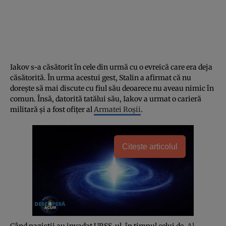
Iakov s-a căsătorit în cele din urmă cu o evreică care era deja
căsătorită. În urma acestui gest, Stalin a afirmat că nu
doreşte să mai discute cu fiul său deoarece nu aveau nimic în
comun. Însă, datorită tatălui său, Iakov a urmat o carieră
militară şi a fost ofiţer al
Armatei Roşii
.
Citește articolul
Când naziştii au invadat URSS-ul, în timpul celui de-
Al