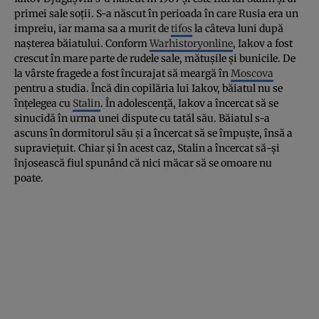
primei sale soţii. S-a născut în perioada în care Rusia era un
impreiu, iar mama sa a murit de
tifos
la câteva luni după
naşterea băiatului. Conform
Warhistoryonline
, Iakov a fost
crescut în mare parte de rudele sale, mătuşile şi bunicile. De
la vârste fragede a fost încurajat să meargă în
Moscova
pentru a studia. Încă din copilăria lui Iakov, băiatul nu se
înţelegea cu
Stalin
. În adolescenţă, Iakov a încercat să se
sinucidă în urma unei dispute cu tatăl său. Băiatul s-a
ascuns în dormitorul său şi a încercat să se împuşte, însă a
supravieţuit. Chiar şi în acest caz, Stalin a încercat să-şi
înjosească fiul spunând că nici măcar să se omoare nu
poate.