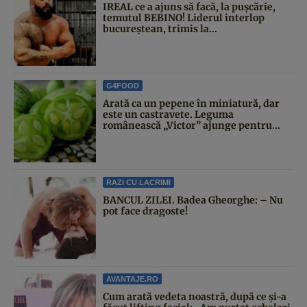
IREAL ce a ajuns să facă, la pușcărie,
temutul BEBINO! Liderul interlop
bucureștean, trimis la...
G4FOOD
Arată ca un pepene în miniatură, dar
este un castravete. Leguma
românească „Victor” ajunge pentru...
RAZI CU LACRIMI
BANCUL ZILEI. Badea Gheorghe: – Nu
pot face dragoste!
AVANTAJE.RO
Cum arată vedeta noastră, după ce și-a