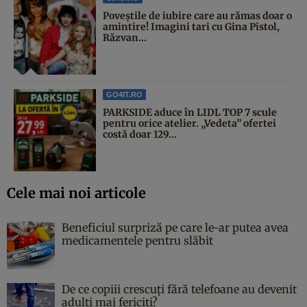
Poveştile de iubire care au rămas doar o
amintire! Imagini tari cu Gina Pistol,
Răzvan...
GO4IT.RO
PARKSIDE aduce în LIDL TOP 7 scule
pentru orice atelier. „Vedeta” ofertei
costă doar 129...
Cele mai noi articole
Beneficiul surpriză pe care le-ar putea avea
medicamentele pentru slăbit
De ce copiii crescuți fără telefoane au devenit
adulți mai fericiți?