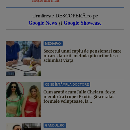
citește mai mult
Urmărește DESCOPERĂ.ro pe
Google News
Google Showcase
și
MEDIAFAX
Secretul unui cuplu de pensionari care
nu are datorii: metoda plicurilor le-a
schimbat viața
CE SE ÎNTÂMPLĂ DOCTORE
Cum arată acum Julia Chelaru, fosta
membră a trupei Exotic! Și-a etalat
formele voluptoase, la...
GANDUL.RO