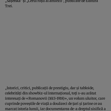
„Saşenka” şi „Cerul roşu al amiezii”, publicate de Editura
Trei.
„Istorici, critici, publicaţii de prestigiu, dar şi tabloide,
celebrităţi din showbiz-ul internaţional, toţi s-au arătat
interesaţi de «Romanovii (1613-1918)», un volum uluitor, care
cuprinde poveştile de viaţă a douăzeci de ţari şi ţarine ce au
marcat istoria lumii, iar documentarea de-a dreptul sisifică a