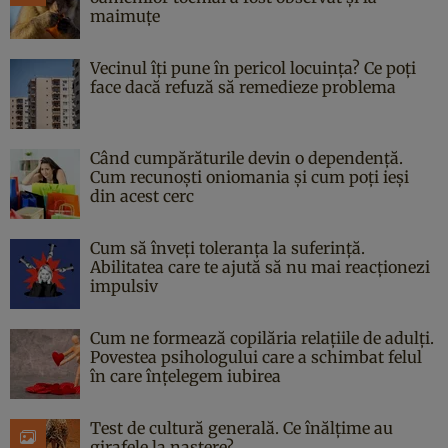
maimuțe
Vecinul îți pune în pericol locuința? Ce poți
face dacă refuză să remedieze problema
Când cumpărăturile devin o dependență.
Cum recunoști oniomania și cum poți ieși
din acest cerc
Cum să înveți toleranța la suferință.
Abilitatea care te ajută să nu mai reacționezi
impulsiv
Cum ne formează copilăria relațiile de adulți.
Povestea psihologului care a schimbat felul
în care înțelegem iubirea
Test de cultură generală. Ce înălțime au
girafele la naștere?