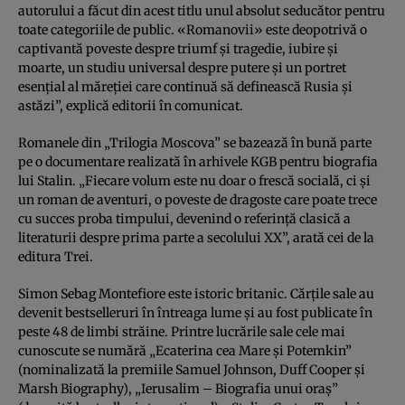
autorului a făcut din acest titlu unul absolut seducător pentru
toate categoriile de public. «Romanovii» este deopotrivă o
captivantă poveste despre triumf şi tragedie, iubire şi
moarte, un studiu universal despre putere şi un portret
esenţial al măreţiei care continuă să definească Rusia şi
astăzi”, explică editorii în comunicat.
Romanele din „Trilogia Moscova” se bazează în bună parte
pe o documentare realizată în arhivele KGB pentru biografia
lui Stalin. „Fiecare volum este nu doar o frescă socială, ci şi
un roman de aventuri, o poveste de dragoste care poate trece
cu succes proba timpului, devenind o referinţă clasică a
literaturii despre prima parte a secolului XX”, arată cei de la
editura Trei.
Simon Sebag Montefiore este istoric britanic. Cărţile sale au
devenit bestselleruri în întreaga lume şi au fost publicate în
peste 48 de limbi străine. Printre lucrările sale cele mai
cunoscute se numără „Ecaterina cea Mare şi Potemkin”
(nominalizată la premiile Samuel Johnson, Duff Cooper şi
Marsh Biography), „Ierusalim – Biografia unui oraş”