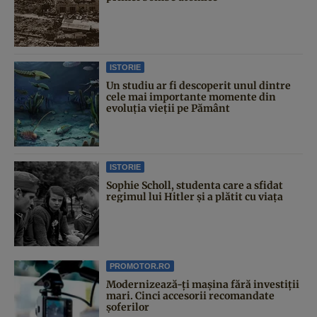
ISTORIE
Un studiu ar fi descoperit unul dintre
cele mai importante momente din
evoluția vieții pe Pământ
ISTORIE
Sophie Scholl, studenta care a sfidat
regimul lui Hitler și a plătit cu viața
PROMOTOR.RO
Modernizează-ți mașina fără investiții
mari. Cinci accesorii recomandate
șoferilor