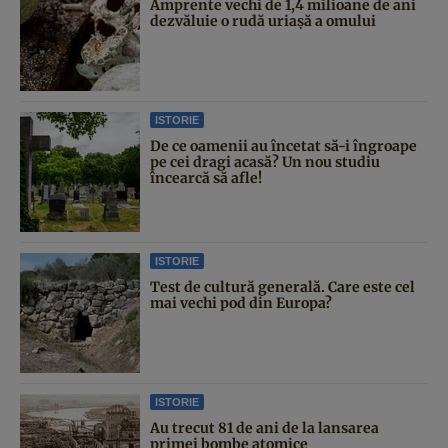
Amprente vechi de 1,4 milioane de ani
dezvăluie o rudă uriașă a omului
ISTORIE
De ce oamenii au încetat să-i îngroape
pe cei dragi acasă? Un nou studiu
încearcă să afle!
ISTORIE
Test de cultură generală. Care este cel
mai vechi pod din Europa?
ISTORIE
Au trecut 81 de ani de la lansarea
primei bombe atomice