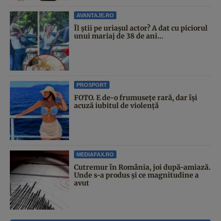
AVANTAJE.RO
Îl știi pe uriașul actor? A dat cu piciorul
unui mariaj de 38 de ani...
PROSPORT
FOTO. E de-o frumusețe rară, dar își
acuză iubitul de violență
MEDIAFAX.RO
Cutremur în România, joi după-amiază.
Unde s-a produs și ce magnitudine a
avut