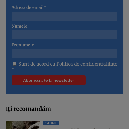
Adresa de email*
Numele
Prenumele
Sunt de acord cu
Politica de confidentialitate
*
Iți recomandăm
ISTORIE