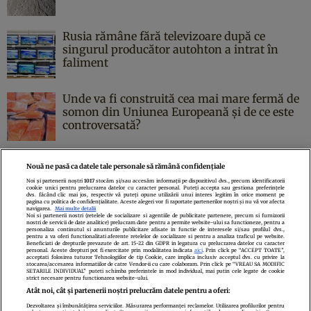
Rusia rămâne fără televizoare după ce
singurul producător autohton a intrat în
faliment
Unde va fi construită cea mai mare fermă de
somon din Uniunea Europeană și de ce este
controversată?
Nouă ne pasă ca datele tale personale să rămână confidențiale
Noi și partenerii noștri
1017
stocăm și/sau accesăm informații pe dispozitivul dvs., precum identificatorii
cookie unici pentru prelucrarea datelor cu caracter personal. Puteți accepta sau gestiona preferințele
Politica de confidenţialitate
Politica de cookies
Termeni şi condiţii
dvs. făcând clic mai jos, respectiv vă puteți opune utilizării unui interes legitim în orice moment pe
pagina cu politica de confidențialitate. Aceste alegeri vor fi raportate partenerilor noștri și nu vă vor afecta
Echipa redacțională
Contact
Setări Cookies
navigarea.
Mai multe detalii
Noi si partenerii nostri (retelele de socializare si agentiile de publicitate partenere, precum si furnizorii
nostri de servicii de date analitice) prelucram date pentru a permite website-ului sa functioneze, pentru a
personaliza continutul si anunturile publicitare afisate in functie de interesele si/sau profilul dvs.,
pentru a va oferi functionalitati aferente retelelor de socializare si pentru a analiza traficul pe website.
Beneficiati de drepturile prevazute de art. 15-22 din GDPR in legatura cu prelucrarea datelor cu caracter
personal. Aceste drepturi pot fi exercitate prin modalitatea indicata
aici
. Prin click pe “ACCEPT TOATE”,
acceptati folosirea tuturor Tehnologiilor de tip Cookie, care implica inclusiv acceptul dvs. cu privire la
stocarea/accesarea informatiilor de catre Vendor-ii cu care colaboram. Prin click pe “VREAU SA MODIFIC
SETARILE INDIVIDUAL” puteti schimba preferintele in mod individual, mai putin cele legate de cookie
strict necesare pentru functionarea website-ului.
Atât noi, cât și partenerii noștri prelucrăm datele pentru a oferi:
Dezvoltarea și îmbunătățirea serviciilor. Măsurarea performanței reclamelor. Utilizarea profilurilor pentru