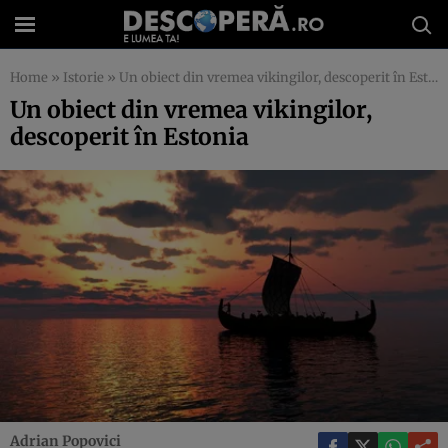
Home
»
Istorie
»
Un obiect din vremea vikingilor, descoperit în Estonia
Un obiect din vremea vikingilor,
descoperit în Estonia
Adrian Popovici