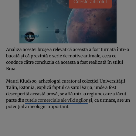
Citește articolul
Analiza acestei broşe a relevat că aceasta a fost turnată într-o
bucată şi că prezintă o serie de motive animale, ceea ce
conduce către concluzia că aceasta a fost realizată în stilul
Broa.
Mauri Kiudsoo, arheolog şi curator al colecţiei Universităţii
Talin, Estonia, explică faptul că satul Varja, unde a fost
descoperită această broşă, se află într-o regiune care a făcut
parte din
rutele comerciale ale vikingilor
şi, ca urmare, are un
potenţial arheologic important.