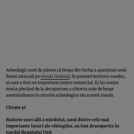
Arheologii sunt de părere că broşa din Varha a aparţinut unei
femei născută pe
insula Gotland
, în prezent teritoriu suedez,
şi care a fost un important centru comercial. Ei îşi susţin
teoria plecând de la decoperirea a câtorva sute de broşe
asemănătoare în siturile arheologice ale acestei insule.
Citeşte şi:
Ruinele unei săli a miedului, unul dintre cele mai
importante locuri ale vikingilor, au fost descoperite în
nordul Regatului Unit