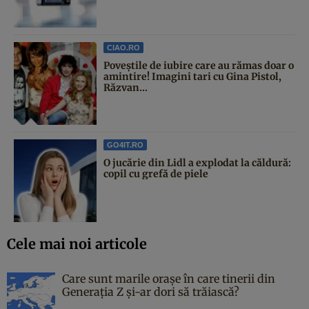
CIAO.RO
Poveştile de iubire care au rămas doar o
amintire! Imagini tari cu Gina Pistol,
Răzvan...
GO4IT.RO
O jucărie din Lidl a explodat la căldură:
copil cu grefă de piele
Cele mai noi articole
Care sunt marile orașe în care tinerii din
Generația Z și-ar dori să trăiască?