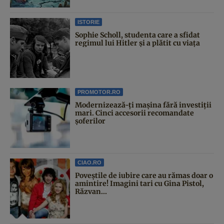
ISTORIE
Sophie Scholl, studenta care a sfidat
regimul lui Hitler și a plătit cu viața
PROMOTOR.RO
Modernizează-ți mașina fără investiții
mari. Cinci accesorii recomandate
șoferilor
CIAO.RO
Poveştile de iubire care au rămas doar o
amintire! Imagini tari cu Gina Pistol,
Răzvan...