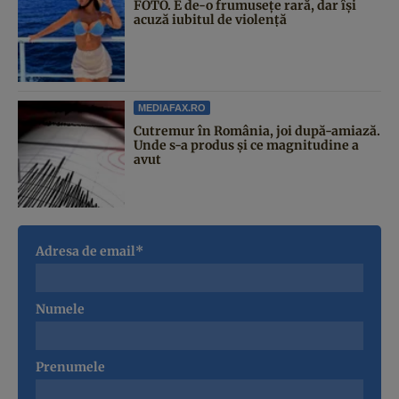
FOTO. E de-o frumusețe rară, dar își
acuză iubitul de violență
MEDIAFAX.RO
Cutremur în România, joi după-amiază.
Unde s-a produs și ce magnitudine a
avut
Adresa de email*
Numele
Prenumele