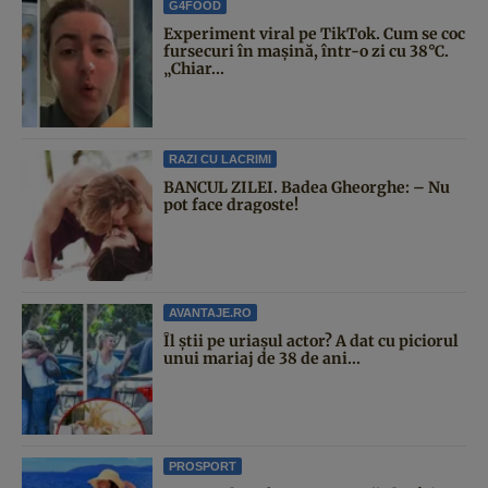
G4FOOD
Experiment viral pe TikTok. Cum se coc
fursecuri în mașină, într-o zi cu 38°C.
„Chiar...
RAZI CU LACRIMI
BANCUL ZILEI. Badea Gheorghe: – Nu
pot face dragoste!
AVANTAJE.RO
Îl știi pe uriașul actor? A dat cu piciorul
unui mariaj de 38 de ani...
PROSPORT