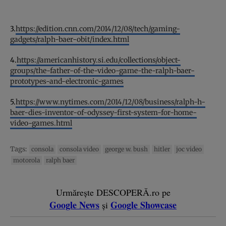
3.
https://edition.cnn.com/2014/12/08/tech/gaming-
gadgets/ralph-baer-obit/index.html
4.
https://americanhistory.si.edu/collections/object-
groups/the-father-of-the-video-game-the-ralph-baer-
prototypes-and-electronic-games
5.
https://www.nytimes.com/2014/12/08/business/ralph-h-
baer-dies-inventor-of-odyssey-first-system-for-home-
video-games.html
Tags:
consola
consola video
george w. bush
hitler
joc video
motorola
ralph baer
Urmărește DESCOPERĂ.ro pe
Google News
Google Showcase
și