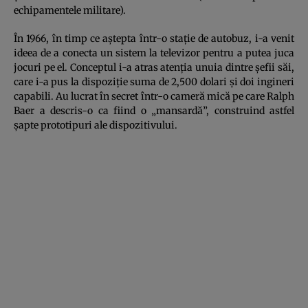
echipamentele militare).
În 1966, în timp ce aștepta într-o stație de autobuz, i-a venit
ideea de a conecta un sistem la televizor pentru a putea juca
jocuri pe el. Conceptul i-a atras aten
ția unuia dintre șefii săi,
care i-a pus la dispoziție suma de 2,500 dolari și doi ingineri
capabili. Au lucrat în secret într-o cameră mică pe care Ralph
Baer a descris-o ca fiind o „mansardă”, construind astfel
șapte prototipuri ale dispozitivului.