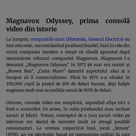
Magnavox Odyssey, prima consolă
video din istorie
La început,
companiile mari (Motorola, General Electrics)
au
fost reticente, neconsiderând produsul fezabil, însă în cele din
urmă compania Sanders a reușit să vândă aparatul după
nenumărate refuzuri companiei Magnavox. Magnavox l-a
denumit „Magnavox Odyssey” în 1972 (el mai era numit și
„Brown Box”, „Cutia Maro” datorită aspectului său) și a
început să îl comercializeze. Până în 1975 s-a vândut în
330,000 copii la prețul de 100 de dolari bucata, deși Ralph
sugerase mult mai accesibila sumă de 19.95 de dolari.
Oricum, consola video era simplistă, neputând afișa nici o
listă a scorurilor. De aceea, în cutia produsului erau incluse
zaruri și hârtii. Totuși, conceptul de a juca jocuri video pe
televizor era destul de inovativ încât să atragă posibili
consumatori. La vremea respectivă însă, jocul „Simon”
(1978), un joc electronic bazat pe memorarea ordinii în care