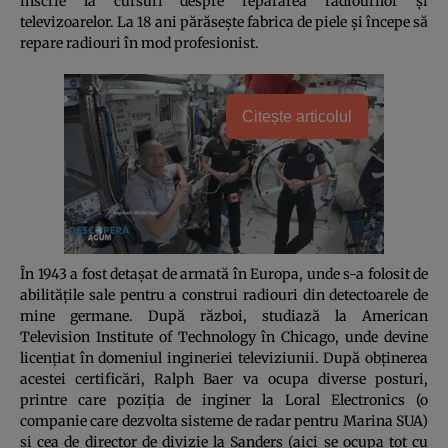
înscrie la cursuri despre repararea radiourilor și
televizoarelor. La 18 ani părăsește fabrica de piele și începe să
repare radiouri în mod profesionist.
Citește articolul
În 1943 a fost detașat de armată în Europa, unde s-a folosit de
abilitățile sale pentru a construi radiouri din detectoarele de
mine germane. După război, studiază la American
Television Institute of Technology în Chicago, unde devine
licențiat în domeniul ingineriei televiziunii. După obținerea
acestei certificări, Ralph Baer va ocupa diverse posturi,
printre care poziția de inginer la Loral Electronics (o
companie care dezvolta sisteme de radar pentru Marina SUA)
și cea de director de divizie la Sanders (aici se ocupa tot cu