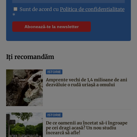
Sunt de acord cu
Politica de confidentialitate
*
Iți recomandăm
ISTORIE
Amprente vechi de 1,4 milioane de ani
dezvăluie o rudă uriașă a omului
ISTORIE
De ce oamenii au încetat să-i îngroape
pe cei dragi acasă? Un nou studiu
încearcă să afle!