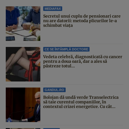
MEDIAFAX
Secretul unui cuplu de pensionari care
nu are datorii: metoda plicurilor le-a
schimbat viața
CE SE ÎNTÂMPLĂ DOCTORE
Vedeta celebră, diagnosticată cu cancer
pentru a doua oară, dar a ales să
păstreze totul...
GANDUL.RO
Bolojan dă undă verde Transelectrica
să taie curentul companiilor, în
contextul crizei energetice. Cu cât...