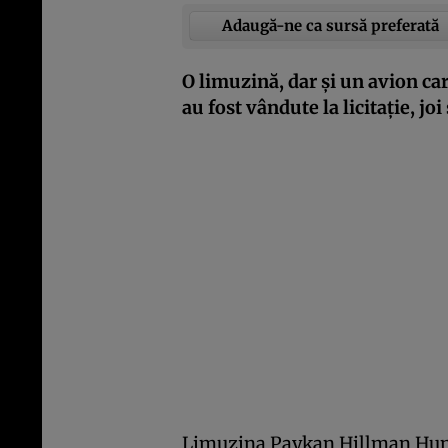
Adaugă-ne ca sursă preferată
O limuzină, dar şi un avion ca
au fost vândute la licitație, jo
Limuzina Paykan Hillman Hunte