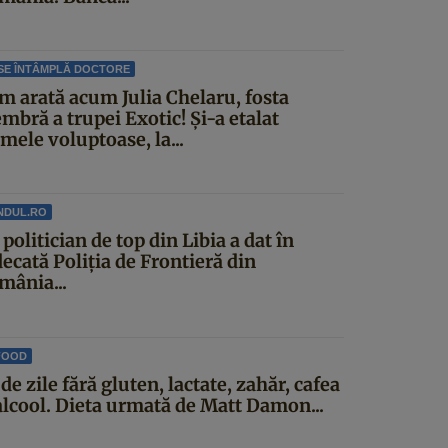
SE ÎNTÂMPLĂ DOCTORE
m arată acum Julia Chelaru, fosta
mbră a trupei Exotic! Și-a etalat
mele voluptoase, la...
NDUL.RO
politician de top din Libia a dat în
ecată Poliția de Frontieră din
mânia...
FOOD
de zile fără gluten, lactate, zahăr, cafea
 alcool. Dieta urmată de Matt Damon...