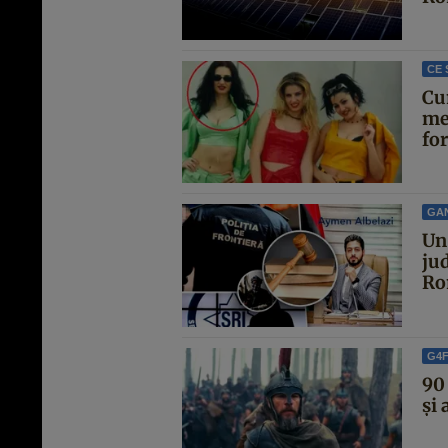
CE 
Cu
me
for
GA
Un 
jud
Ro
G4
90 
și