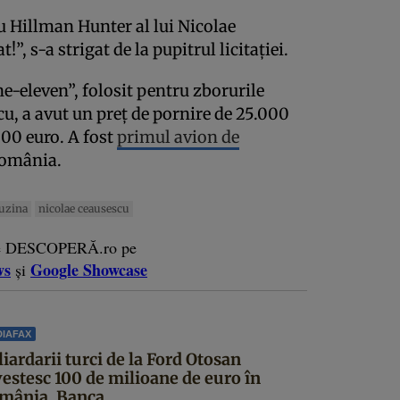
u Hillman Hunter al lui Nicolae
!”, s-a strigat de la pupitrul licitaţiei.
e-eleven”, folosit pentru zborurile
cu, a avut un preţ de pornire de 25.000
000 euro. A fost
primul avion de
România.
uzina
nicolae ceausescu
e DESCOPERĂ.ro pe
ws
Google Showcase
și
IAFAX
iardarii turci de la Ford Otosan
vestesc 100 de milioane de euro în
mânia. Banca...