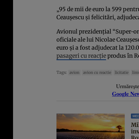
„95 de mii de euro la 599 pentr
Ceauşescu şi felicitări, adjudecat
Avionul prezidenţial “Super-on
oficiale ale lui Nicolae Ceauşes
euro şi a fost adjudecat la 120.
pasageri cu reacţie
produs în 
Tags:
avion
avion cu reactie
licitatie
lim
Urmăreșt
Google Ne
MED
Mil
in
Ro