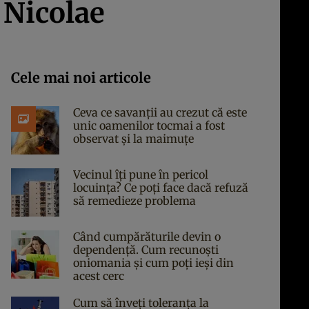
 Nicolae
Cele mai noi articole
Ceva ce savanții au crezut că este
unic oamenilor tocmai a fost
observat și la maimuțe
Vecinul îți pune în pericol
locuința? Ce poți face dacă refuză
să remedieze problema
Când cumpărăturile devin o
dependență. Cum recunoști
oniomania și cum poți ieși din
acest cerc
Cum să înveți toleranța la