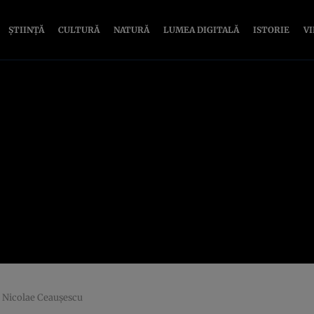
ȘTIINȚĂ
CULTURĂ
NATURĂ
LUMEA DIGITALĂ
ISTORIE
V
i Nicolae Ceauşescu