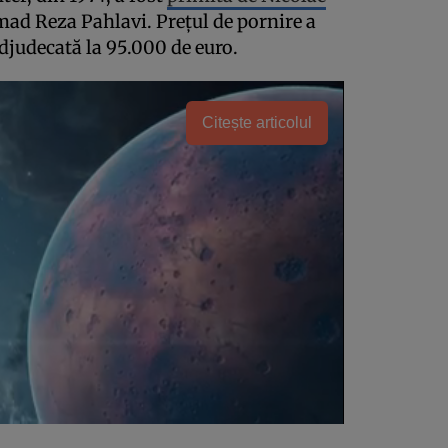
d Reza Pahlavi. Preţul de pornire a
adjudecată la 95.000 de euro.
Citește articolul