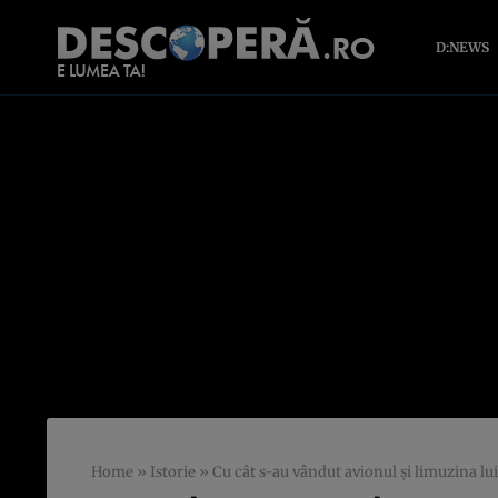
D:NEWS
Home
»
Istorie
»
Cu cât s-au vândut avionul şi limuzina lu