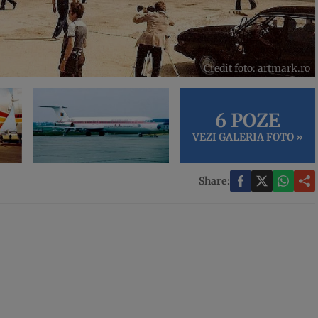
Credit foto: artmark.ro
6 POZE
VEZI GALERIA FOTO »
Share: