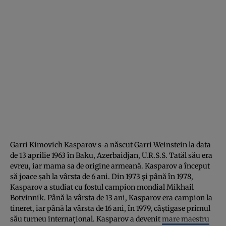
Garri Kimovich Kasparov s-a născut Garri Weinstein la data
de 13 aprilie 1963 în Baku, Azerbaidjan, U.R.S.S. Tatăl său era
evreu, iar mama sa de origine armeană. Kasparov a început
să joace șah la vârsta de 6 ani. Din 1973 și până în 1978,
Kasparov a studiat cu fostul campion mondial Mikhail
Botvinnik. Până la vârsta de 13 ani, Kasparov era campion la
tineret, iar până la vârsta de 16 ani, în 1979, câștigase primul
său turneu internațional. Kasparov a devenit
mare maestru