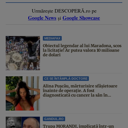
Urmărește DESCOPERĂ.ro pe
Google News
Google Showcase
și
MEDIAFAX
Obiectul legendar al lui Maradona, scos
la licitație! Ar putea valora 10 milioane
de dolari
CE SE ÎNTÂMPLĂ DOCTORE
Alina Pușcău, mărturisire sfâșietoare
înainte de operație. A fost
diagnosticată cu cancer la sân în...
GANDUL.RO
Trupa MORANDI, implicată într-un