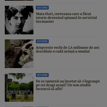
ISTORIE
Mata Hari, curtezana care a făcut
istorie devenind spioană în serviciul
Germaniei
ISTORIE
Amprente vechi de 1,4 milioane de ani
dezvăluie o rudă uriașă a omului
ISTORIE
De ce oamenii au încetat să-i îngroape
pe cei dragi acasă? Un nou studiu
încearcă să afle!