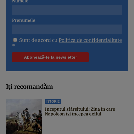
Numele
Prenumele
Sunt de acord cu
Politica de confidentialitate
*
Iți recomandăm
ISTORIE
Începutul sfârşitului: Ziua în care
Napoleon îşi începea exilul