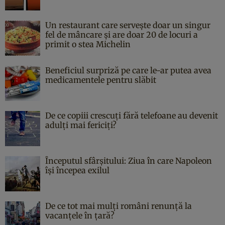
Un restaurant care servește doar un singur
fel de mâncare și are doar 20 de locuri a
primit o stea Michelin
Beneficiul surpriză pe care le-ar putea avea
medicamentele pentru slăbit
De ce copiii crescuți fără telefoane au devenit
adulți mai fericiți?
Începutul sfârşitului: Ziua în care Napoleon
îşi începea exilul
De ce tot mai mulți români renunță la
vacanțele în țară?