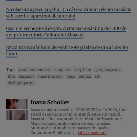
Nicolae Ceaușescu și șahul. Cu cât s-a vândut celebra masă de
șah care i-a aparținut dictatorului
Cea mai veche piesă de şah. A stat ascunsă timp de 1.300 de
ani printre ruinele Califatului Abbasid
Revoluţia română din decembrie 89 şi tabla de şah a liderilor
lumii
Tags:
campion mondial
computer
deep blue
garry kasparov
ibm
kasparov
mare maestru
meci
remiza
sah
vladimir putin
Ioana Scholler
Ioana s-a alăturat echipei DESCOPERĂ.ro în 2020, fiind
atrasă de subiecte ce țin de știință, istorie și natură.
Ioana și-a finalizat studiile de licență în Manchester,
Marea Britanie, acolo unde a studiat Jurnalism
Multimedia, și studiile de masterat în Media,
Comunicare Publică și ...
citește mai mult