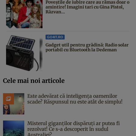
Poveştile de iubire care au rămas doar o
amintire! Imagini tari cu Gina Pistol,
Răzvan...
GO4IT.RO
Gadget util pentru grădină: Radio solar
portabil cu Bluetooth la Dedeman
Cele mai noi articole
Este adevărat că inteligența oamenilor
scade? Răspunsul nu este atât de simplu!
Misterul giganților dispăruți ar putea fi
rezolvat! Ce s-a descoperit în sudul
Australiei?