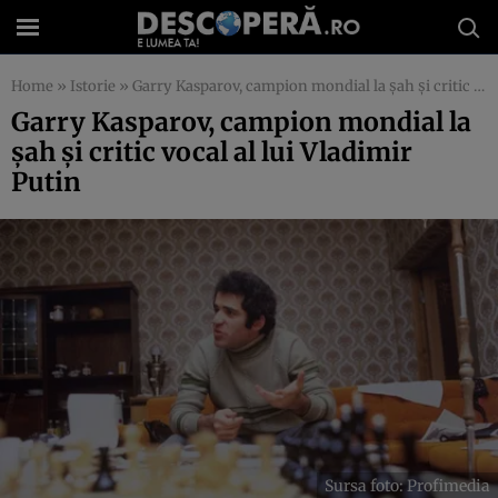
Home
»
Istorie
»
Garry Kasparov, campion mondial la șah și critic vocal al lui Vladimir Putin
Garry Kasparov, campion mondial la
șah și critic vocal al lui Vladimir
Putin
Sursa foto: Profimedia