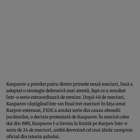
Kasparov a pierdut patru dintre primele nouă meciuri, însă a
adoptat o strategie defensivă mai atentă, fapt ce a rezultat
într-o serie extraordinară de remize. După 48 de meciuri,
Kasparov câștigând într-un final trei meciuri în fața unui
Karpov extenuat, FIDE a anulat serie din cauza oboselii
jucătorilor, o decizie protestată de Kasparov. În meciul celor
doi din 1985, Kasparov l-a învins la limită pe Karpov într-o
serie de 24 de meciuri, astfel devenind cel mai tânăr campion
oficial din istoria șahului.