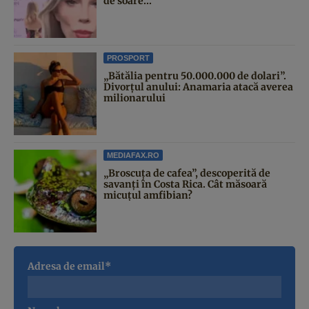
de soare...
PROSPORT
„Bătălia pentru 50.000.000 de dolari”.
Divorțul anului: Anamaria atacă averea
milionarului
MEDIAFAX.RO
„Broscuța de cafea”, descoperită de
savanți în Costa Rica. Cât măsoară
micuțul amfibian?
Adresa de email*