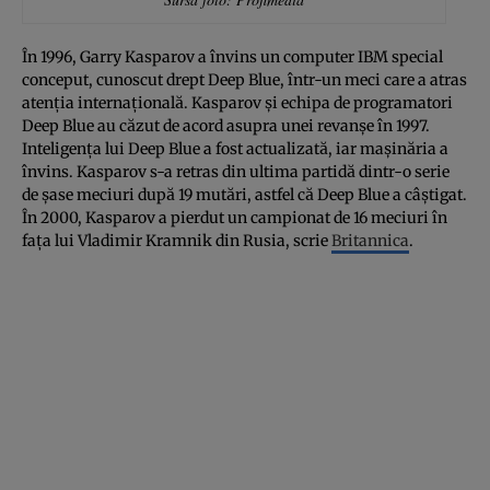
În 1996, Garry Kasparov a învins un computer IBM special
conceput, cunoscut drept Deep Blue, într-un meci care a atras
atenția internațională. Kasparov și echipa de programatori
Deep Blue au căzut de acord asupra unei revanșe în 1997.
Inteligența lui Deep Blue a fost actualizată, iar mașinăria a
învins. Kasparov s-a retras din ultima partidă dintr-o serie
de șase meciuri după 19 mutări, astfel că Deep Blue a câștigat.
În 2000, Kasparov a pierdut un campionat de 16 meciuri în
fața lui Vladimir Kramnik din Rusia, scrie
Britannica
.