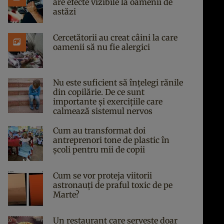
are efecte vizibile la oamenii de
astăzi
Cercetătorii au creat câini la care
oamenii să nu fie alergici
Nu este suficient să înțelegi rănile
din copilărie. De ce sunt
importante și exercițiile care
calmează sistemul nervos
Cum au transformat doi
antreprenori tone de plastic în
școli pentru mii de copii
Cum se vor proteja viitorii
astronauți de praful toxic de pe
Marte?
Un restaurant care servește doar