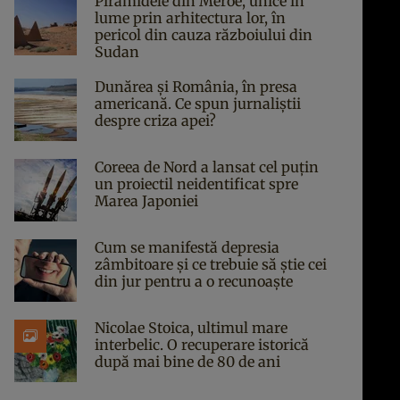
Piramidele din Meroe, unice în
lume prin arhitectura lor, în
pericol din cauza războiului din
Sudan
Dunărea și România, în presa
americană. Ce spun jurnaliștii
despre criza apei?
Coreea de Nord a lansat cel puțin
un proiectil neidentificat spre
Marea Japoniei
Cum se manifestă depresia
zâmbitoare și ce trebuie să știe cei
din jur pentru a o recunoaște
Nicolae Stoica, ultimul mare
interbelic. O recuperare istorică
după mai bine de 80 de ani