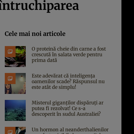
 întruchiparea
Cele mai noi articole
O proteină cheie din carne a fost
crescută în salata verde pentru
prima dată
Este adevărat că inteligența
oamenilor scade? Răspunsul nu
este atât de simplu!
Misterul giganților dispăruți ar
putea fi rezolvat! Ce s-a
descoperit în sudul Australiei?
Un hormon al neanderthalienilor