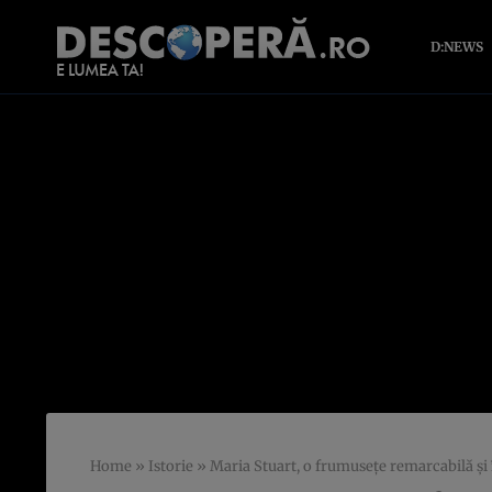
D:NEWS
Home
»
Istorie
»
Maria Stuart, o frumusețe remarcabilă și 