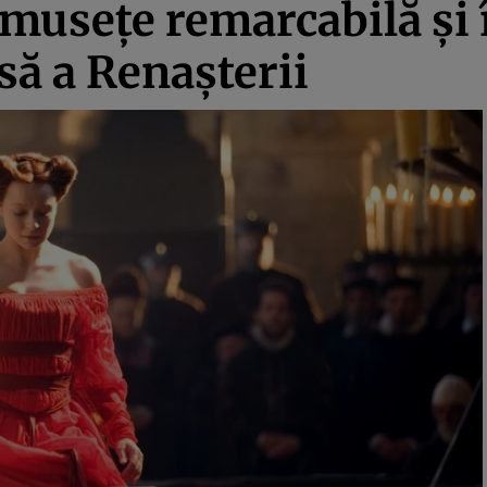
umusețe remarcabilă și
să a Renașterii