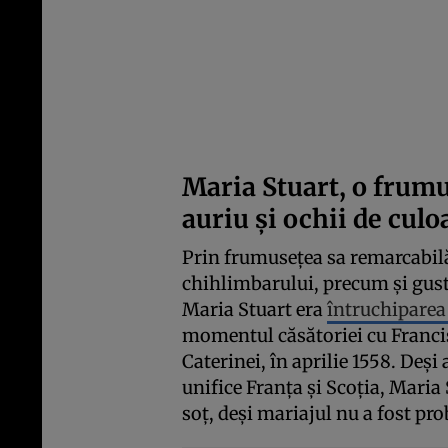
Maria Stuart, o frum
auriu și ochii de cul
Prin frumusețea sa remarcabilă,
chihlimbarului, precum și gust
Maria Stuart era
întruchiparea 
momentul căsătoriei cu Francisc 
Caterinei, în aprilie 1558. Deși
unifice Franța și Scoția, Maria 
soț, deși mariajul nu a fost pr