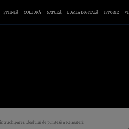
ȘTIINȚĂ
CULTURĂ
NATURĂ
LUMEA DIGITALĂ
ISTORIE
V
întruchiparea idealului de prințesă a Renașterii