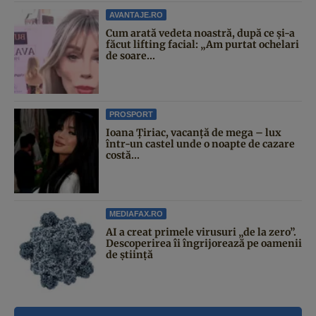
AVANTAJE.RO
Cum arată vedeta noastră, după ce și-a
făcut lifting facial: „Am purtat ochelari
de soare...
PROSPORT
Ioana Țiriac, vacanță de mega – lux
într-un castel unde o noapte de cazare
costă...
MEDIAFAX.RO
AI a creat primele virusuri „de la zero”.
Descoperirea îi îngrijorează pe oamenii
de știință