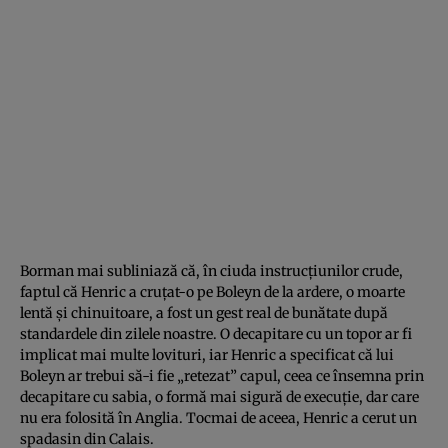
Borman mai subliniază că, în ciuda instrucțiunilor crude,
faptul că Henric a cruțat-o pe Boleyn de la ardere, o moarte
lentă și chinuitoare, a fost un gest real de bunătate după
standardele din zilele noastre. O decapitare cu un topor ar fi
implicat mai multe lovituri, iar Henric a specificat că lui
Boleyn ar trebui să-i fie „retezat” capul, ceea ce însemna prin
decapitare cu sabia, o formă mai sigură de execuție, dar care
nu era folosită în Anglia. Tocmai de aceea, Henric a cerut un
spadasin din Calais.