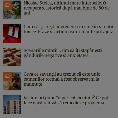
Nicolae Stoica, ultimul mare interbelic. O
recuperare istorică după mai bine de 80 de
ani
Cum să-ți crești încrederea în sine în situații
toxice. Fraze și acțiuni care chiar te pot ajuta
Scenariile minții. Cum să îți stăpânești
gândurile negative și anxietatea
Ceva ce savanții au crezut că este unic
oamenilor tocmai a fost observat și la
maimuțe
Vecinul îți pune în pericol locuința? Ce poți
face dacă refuză să remedieze problema