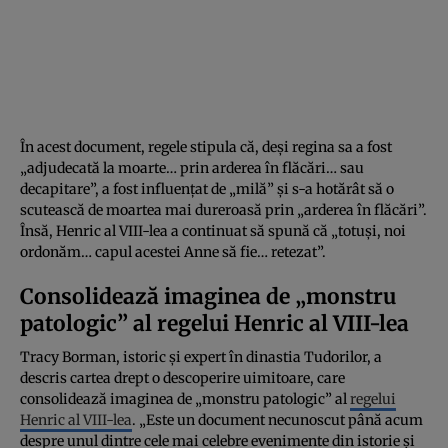
În acest document, regele stipula că, deși regina sa a fost
„adjudecată la moarte… prin arderea în flăcări… sau
decapitare”, a fost influențat de „milă” și s-a hotărât să o
scutească de moartea mai dureroasă prin „arderea în flăcări”.
Însă, Henric al VIII-lea a continuat să spună că „totuși, noi
ordonăm… capul acestei Anne să fie… retezat”.
Consolidează imaginea de „monstru
patologic” al regelui Henric al VIII-lea
Tracy Borman, istoric și expert în dinastia Tudorilor, a
descris cartea drept o descoperire uimitoare, care
consolidează imaginea de „monstru patologic” al
regelui
Henric al VIII-lea
. „Este un document necunoscut până acum
despre unul dintre cele mai celebre evenimente din istorie și