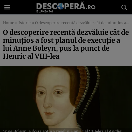
Home
»
Istorie
»
O descoperire recentă dezvăluie cât de minuțios a fost planul de execuție a lui Anne Boleyn, pus la punct de Henric al VIII-lea
O descoperire recentă dezvăluie cât de
minuțios a fost planul de execuție a
lui Anne Boleyn, pus la punct de
Henric al VIII-lea
Anne Boleyn, a doua soție a regelui Henric al VIII-lea al Angliei.