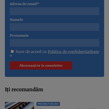
Adresa de email*
Numele
Prenumele
Sunt de acord cu
Politica de confidentialitate
*
Iți recomandăm
PROMOTOR.RO