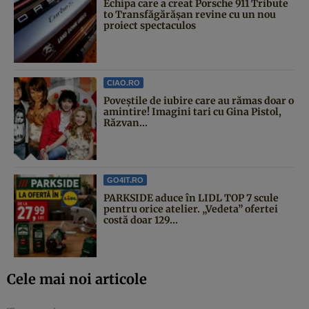
Echipa care a creat Porsche 911 Tribute
to Transfăgărășan revine cu un nou
proiect spectaculos
CIAO.RO
Poveştile de iubire care au rămas doar o
amintire! Imagini tari cu Gina Pistol,
Răzvan...
GO4IT.RO
PARKSIDE aduce în LIDL TOP 7 scule
pentru orice atelier. „Vedeta” ofertei
costă doar 129...
Cele mai noi articole