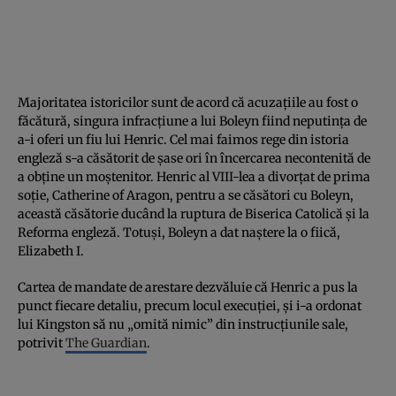
Majoritatea istoricilor sunt de acord că acuzațiile au fost o
făcătură, singura infracțiune a lui Boleyn fiind neputința de
a-i oferi un fiu lui Henric. Cel mai faimos rege din istoria
engleză s-a căsătorit de șase ori în încercarea necontenită de
a obține un moștenitor. Henric al VIII-lea a divorțat de prima
soție, Catherine of Aragon, pentru a se căsători cu Boleyn,
această căsătorie ducând la ruptura de Biserica Catolică și la
Reforma engleză. Totuși, Boleyn a dat naștere la o fiică,
Elizabeth I.
Cartea de mandate de arestare dezvăluie că Henric a pus la
punct fiecare detaliu, precum locul execuției, și i-a ordonat
lui Kingston să nu „omită nimic” din instrucțiunile sale,
potrivit
The Guardian
.