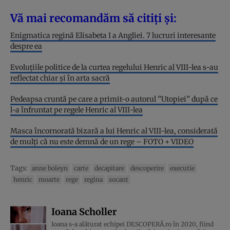
Vă mai recomandăm să citiți și:
Enigmatica regină Elisabeta I a Angliei. 7 lucruri interesante
despre ea
Evoluțiile politice de la curtea regelului Henric al VIII-lea s-au
reflectat chiar și în arta sacră
Pedeapsa cruntă pe care a primit-o autorul ”Utopiei” după ce
l-a înfruntat pe regele Henric al VIII-lea
Masca încornorată bizară a lui Henric al VIII-lea, considerată
de mulţi că nu este demnă de un rege – FOTO + VIDEO
Tags:
anne boleyn
carte
decapitare
descoperire
executie
henric
moarte
rege
regina
socant
Ioana Scholler
Ioana s-a alăturat echipei DESCOPERĂ.ro în 2020, fiind