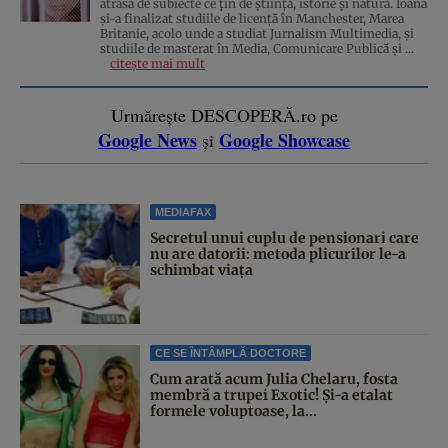
atrasă de subiecte ce țin de știință, istorie și natură. Ioana
și-a finalizat studiile de licență în Manchester, Marea
Britanie, acolo unde a studiat Jurnalism Multimedia, și
studiile de masterat în Media, Comunicare Publică și ...
citește mai mult
Urmărește DESCOPERĂ.ro pe
Google News
Google Showcase
și
MEDIAFAX
Secretul unui cuplu de pensionari care
nu are datorii: metoda plicurilor le-a
schimbat viața
CE SE ÎNTÂMPLĂ DOCTORE
Cum arată acum Julia Chelaru, fosta
membră a trupei Exotic! Și-a etalat
formele voluptoase, la...