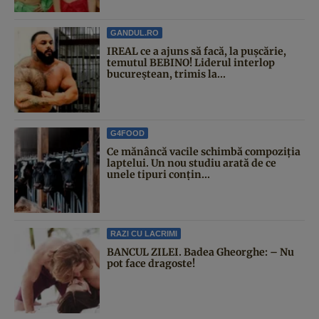
GANDUL.RO
IREAL ce a ajuns să facă, la pușcărie,
temutul BEBINO! Liderul interlop
bucureștean, trimis la...
G4FOOD
Ce mănâncă vacile schimbă compoziția
laptelui. Un nou studiu arată de ce
unele tipuri conțin...
RAZI CU LACRIMI
BANCUL ZILEI. Badea Gheorghe: – Nu
pot face dragoste!