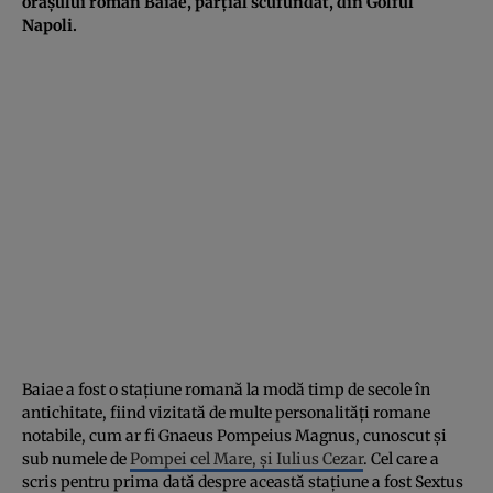
orașului roman Baiae, parțial scufundat, din Golful
Napoli.
Baiae a fost o stațiune romană la modă timp de secole în
antichitate, fiind vizitată de multe personalități romane
notabile, cum ar fi Gnaeus Pompeius Magnus, cunoscut și
sub numele de
Pompei cel Mare, și Iulius Cezar
. Cel care a
scris pentru prima dată despre această stațiune a fost Sextus