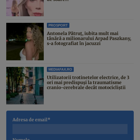
PROSPORT
Antonela Pătruț, iubita mult mai
tânără a milionarului Arpad Paszkany,
s-a fotografiat în jacuzzi
MEDIAFAX.RO
Utilizatorii trotinetelor electrice, de 3
ori mai predispuși la traumatisme
cranio-cerebrale decât motocicliștii
Adresa de email*