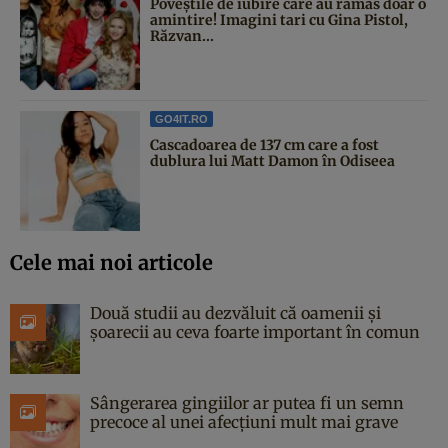
Poveştile de iubire care au rămas doar o
amintire! Imagini tari cu Gina Pistol,
Răzvan...
GO4IT.RO
Cascadoarea de 137 cm care a fost
dublura lui Matt Damon în Odiseea
Cele mai noi articole
Două studii au dezvăluit că oamenii și
șoarecii au ceva foarte important în comun
Sângerarea gingiilor ar putea fi un semn
precoce al unei afecțiuni mult mai grave