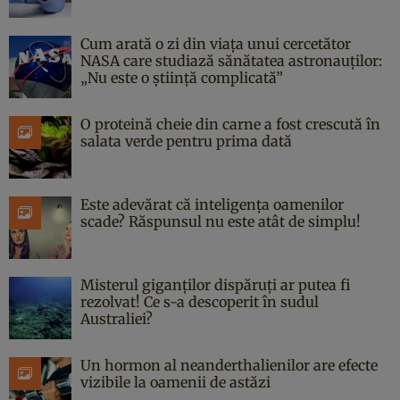
Cum arată o zi din viața unui cercetător
NASA care studiază sănătatea astronauților:
„Nu este o știință complicată”
O proteină cheie din carne a fost crescută în
salata verde pentru prima dată
Este adevărat că inteligența oamenilor
scade? Răspunsul nu este atât de simplu!
Misterul giganților dispăruți ar putea fi
rezolvat! Ce s-a descoperit în sudul
Australiei?
Un hormon al neanderthalienilor are efecte
vizibile la oamenii de astăzi