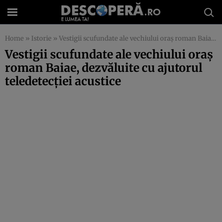
Home
»
Istorie
»
Vestigii scufundate ale vechiului oraș roman Baiae, dezvăluite cu ajutorul teledetecției acustice
Vestigii scufundate ale vechiului oraș
roman Baiae, dezvăluite cu ajutorul
teledetecției acustice