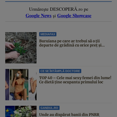
Urmărește DESCOPERĂ.ro pe
Google News
Google Showcase
și
MEDIAFAX
Buruiana pe care ar trebui să o ții
departe de grădină cu orice preț și...
CE SE ÎNTÂMPLĂ DOCTORE
TOP 40 – Cele mai sexy femei din lume!
Ce dietă ține ocupanta primului loc
GANDUL.RO
Unde au dispărut banii din PNRR