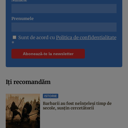
Numele
Prenumele
Sunt de acord cu
Politica de confidentialitate
*
Iți recomandăm
ISTORIE
Barbarii au fost neînțeleși timp de
secole, susțin cercetătorii