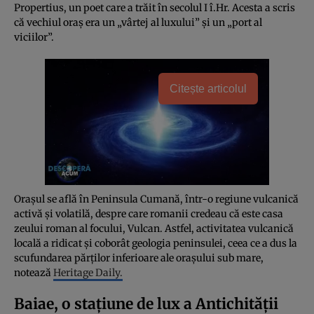
Propertius, un poet care a trăit în secolul I î.Hr. Acesta a scris
că vechiul oraș era un „vârtej al luxului” și un „port al
viciilor”.
Citește articolul
Orașul se află în Peninsula Cumană, într-o regiune vulcanică
activă și volatilă, despre care romanii credeau că este casa
zeului roman al focului, Vulcan. Astfel, activitatea vulcanică
locală a ridicat și coborât geologia peninsulei, ceea ce a dus la
scufundarea părților inferioare ale orașului sub mare,
notează
Heritage Daily.
Baiae, o stațiune de lux a Antichității