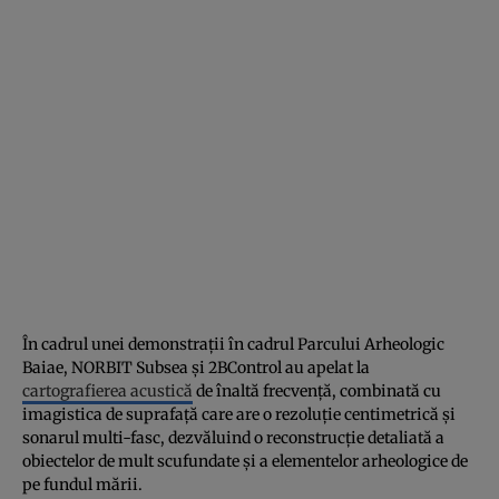
În cadrul unei demonstrații în cadrul Parcului Arheologic
Baiae, NORBIT Subsea și 2BControl au apelat la
cartografierea acustică
de înaltă frecvență, combinată cu
imagistica de suprafață care are o rezoluție centimetrică și
sonarul multi-fasc, dezvăluind o reconstrucție detaliată a
obiectelor de mult scufundate și a elementelor arheologice de
pe fundul mării.