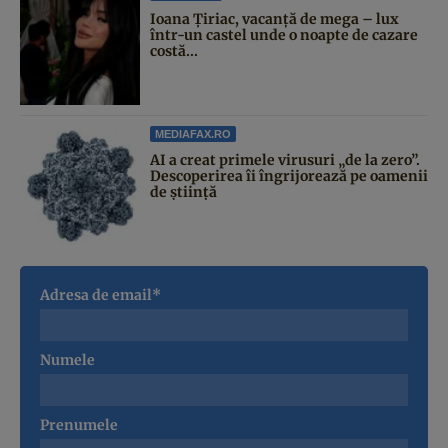
Ioana Țiriac, vacanță de mega – lux
într-un castel unde o noapte de cazare
costă...
MEDIAFAX.RO
AI a creat primele virusuri „de la zero”.
Descoperirea îi îngrijorează pe oamenii
de știință
Adresa de email*
Numele
Prenumele