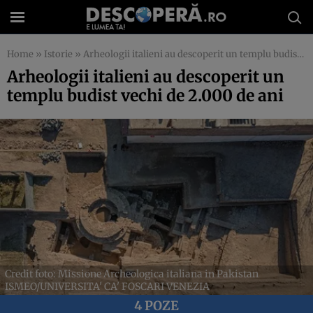
Home
»
Istorie
»
Arheologii italieni au descoperit un templu budist vechi de 2.000 de ani
Arheologii italieni au descoperit un
templu budist vechi de 2.000 de ani
Credit foto: Missione Archeologica italiana in Pakistan
ISMEO/UNIVERSITA' CA' FOSCARI VENEZIA
4 POZE