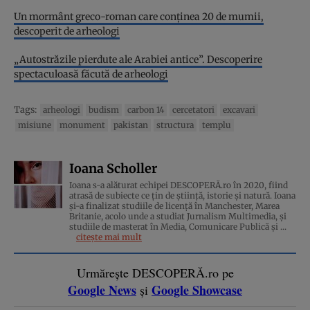
Un mormânt greco-roman care conținea 20 de mumii,
descoperit de arheologi
„Autostrăzile pierdute ale Arabiei antice”. Descoperire
spectaculoasă făcută de arheologi
Tags:
arheologi
budism
carbon 14
cercetatori
excavari
misiune
monument
pakistan
structura
templu
Ioana Scholler
Ioana s-a alăturat echipei DESCOPERĂ.ro în 2020, fiind
atrasă de subiecte ce țin de știință, istorie și natură. Ioana
și-a finalizat studiile de licență în Manchester, Marea
Britanie, acolo unde a studiat Jurnalism Multimedia, și
studiile de masterat în Media, Comunicare Publică și ...
citește mai mult
Urmărește DESCOPERĂ.ro pe
Google News
Google Showcase
și