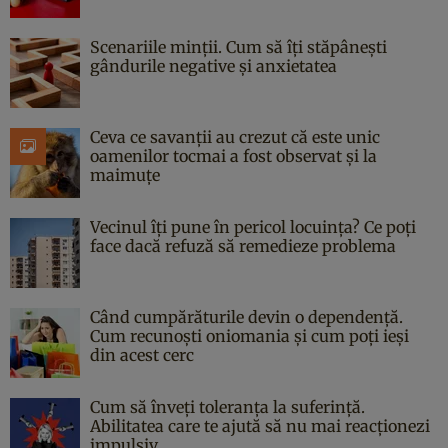
Scenariile minții. Cum să îți stăpânești
gândurile negative și anxietatea
Ceva ce savanții au crezut că este unic
oamenilor tocmai a fost observat și la
maimuțe
Vecinul îți pune în pericol locuința? Ce poți
face dacă refuză să remedieze problema
Când cumpărăturile devin o dependență.
Cum recunoști oniomania și cum poți ieși
din acest cerc
Cum să înveți toleranța la suferință.
Abilitatea care te ajută să nu mai reacționezi
impulsiv