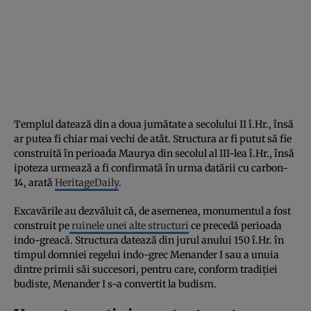
Templul datează din a doua jumătate a secolului II î.Hr., însă
ar putea fi chiar mai vechi de atât. Structura ar fi putut să fie
construită în perioada Maurya din secolul al III-lea î.Hr., însă
ipoteza urmează a fi confirmată în urma datării cu carbon-
14, arată
HeritageDaily
.
Excavările au dezvăluit că, de asemenea, monumentul a fost
construit pe
ruinele unei alte structuri
ce precedă perioada
indo-greacă. Structura datează din jurul anului 150 î.Hr. în
timpul domniei regelui indo-grec Menander I sau a unuia
dintre primii săi succesori, pentru care, conform tradiției
budiste, Menander I s-a convertit la budism.