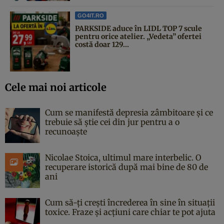
GO4IT.RO
PARKSIDE aduce în LIDL TOP 7 scule
pentru orice atelier. „Vedeta” ofertei
costă doar 129...
Cele mai noi articole
Cum se manifestă depresia zâmbitoare și ce
trebuie să știe cei din jur pentru a o
recunoaște
Nicolae Stoica, ultimul mare interbelic. O
recuperare istorică după mai bine de 80 de
ani
Cum să-ți crești încrederea în sine în situații
toxice. Fraze și acțiuni care chiar te pot ajuta