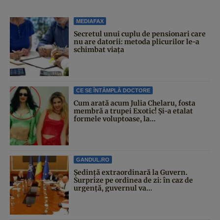
MEDIAFAX
Secretul unui cuplu de pensionari care
nu are datorii: metoda plicurilor le-a
schimbat viața
CE SE ÎNTÂMPLĂ DOCTORE
Cum arată acum Julia Chelaru, fosta
membră a trupei Exotic! Și-a etalat
formele voluptoase, la...
GANDUL.RO
Şedinţă extraordinară la Guvern.
Surprize pe ordinea de zi: în caz de
urgență, guvernul va...