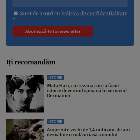
Sunt de acord cu
Politica de confidentialitate
*
Iți recomandăm
ISTORIE
Mata Hari, curtezana care a făcut
istorie devenind spioană în serviciul
Germaniei
ISTORIE
Amprente vechi de 1,4 milioane de ani
dezvăluie o rudă uriașă a omului