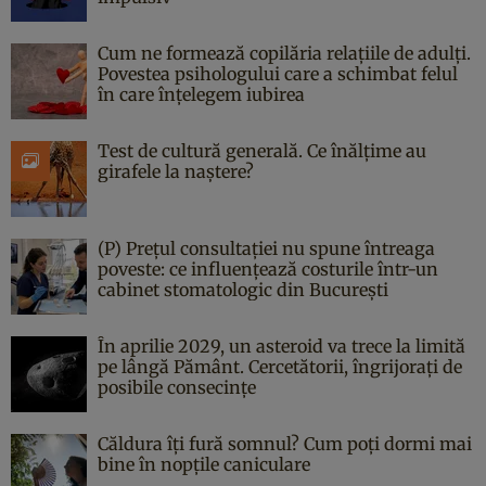
Cum ne formează copilăria relațiile de adulți.
Povestea psihologului care a schimbat felul
în care înțelegem iubirea
Test de cultură generală. Ce înălțime au
girafele la naștere?
(P) Prețul consultației nu spune întreaga
poveste: ce influențează costurile într-un
cabinet stomatologic din București
În aprilie 2029, un asteroid va trece la limită
pe lângă Pământ. Cercetătorii, îngrijorați de
posibile consecințe
Căldura îți fură somnul? Cum poți dormi mai
bine în nopțile caniculare