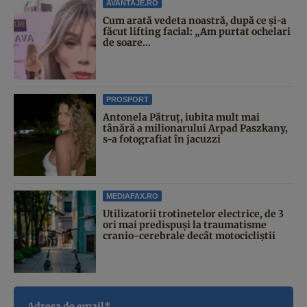
AVANTAJE.RO
Cum arată vedeta noastră, după ce și-a
făcut lifting facial: „Am purtat ochelari
de soare...
PROSPORT
Antonela Pătruț, iubita mult mai
tânără a milionarului Arpad Paszkany,
s-a fotografiat în jacuzzi
MEDIAFAX.RO
Utilizatorii trotinetelor electrice, de 3
ori mai predispuși la traumatisme
cranio-cerebrale decât motocicliștii
Adresa de email*