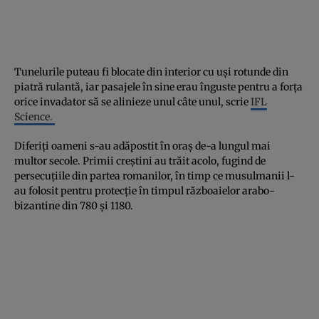
Tunelurile puteau fi blocate din interior cu uși rotunde din
piatră rulantă, iar pasajele în sine erau înguste pentru a forța
orice invadator să se alinieze unul câte unul, scrie
IFL
Science.
Diferiți oameni s-au adăpostit în oraș de-a lungul mai
multor secole. Primii creștini au trăit acolo, fugind de
persecuțiile din partea romanilor, în timp ce musulmanii l-
au folosit pentru protecție în timpul războaielor arabo-
bizantine din 780 și 1180.