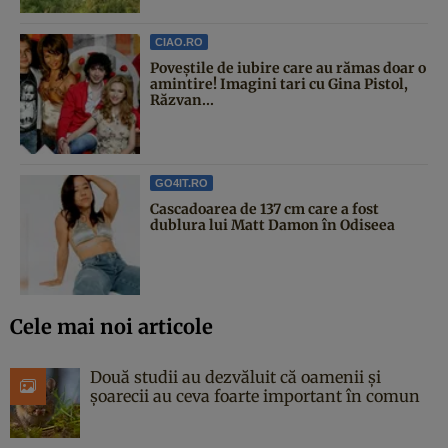
CIAO.RO
Poveştile de iubire care au rămas doar o
amintire! Imagini tari cu Gina Pistol,
Răzvan...
GO4IT.RO
Cascadoarea de 137 cm care a fost
dublura lui Matt Damon în Odiseea
Cele mai noi articole
Două studii au dezvăluit că oamenii și
șoarecii au ceva foarte important în comun