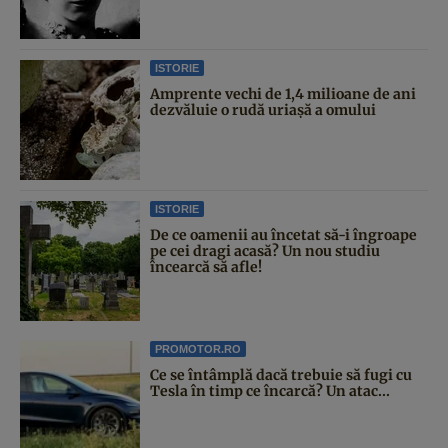
ISTORIE
Amprente vechi de 1,4 milioane de ani
dezvăluie o rudă uriașă a omului
ISTORIE
De ce oamenii au încetat să-i îngroape
pe cei dragi acasă? Un nou studiu
încearcă să afle!
PROMOTOR.RO
Ce se întâmplă dacă trebuie să fugi cu
Tesla în timp ce încarcă? Un atac...