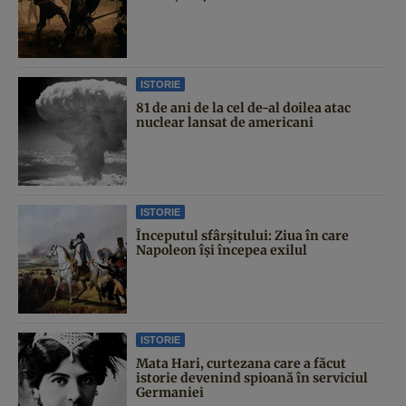
ISTORIE
81 de ani de la cel de-al doilea atac
nuclear lansat de americani
ISTORIE
Începutul sfârşitului: Ziua în care
Napoleon îşi începea exilul
ISTORIE
Mata Hari, curtezana care a făcut
istorie devenind spioană în serviciul
Germaniei