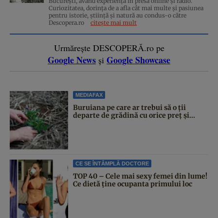
București, având experiență în presa online și radio.
Curiozitatea, dorința de a afla cât mai multe și pasiunea
pentru istorie, ştiinţă şi natură au condus-o către
Descopera.ro
citește mai mult
Urmărește DESCOPERĂ.ro pe
Google News
Google Showcase
și
MEDIAFAX
Buruiana pe care ar trebui să o ții
departe de grădină cu orice preț și...
CE SE ÎNTÂMPLĂ DOCTORE
TOP 40 – Cele mai sexy femei din lume!
Ce dietă ține ocupanta primului loc