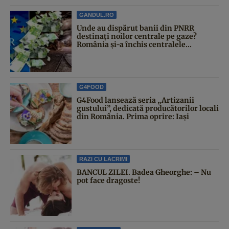
GANDUL.RO
Unde au dispărut banii din PNRR
destinați noilor centrale pe gaze?
România și-a închis centralele...
G4FOOD
G4Food lansează seria „Artizanii
gustului”, dedicată producătorilor locali
din România. Prima oprire: Iași
RAZI CU LACRIMI
BANCUL ZILEI. Badea Gheorghe: – Nu
pot face dragoste!