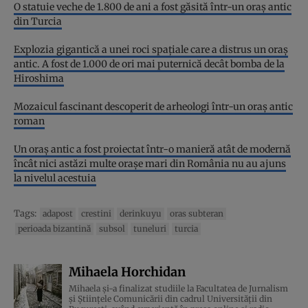
O statuie veche de 1.800 de ani a fost găsită într-un oraș antic
din Turcia
Explozia gigantică a unei roci spațiale care a distrus un oraș
antic. A fost de 1.000 de ori mai puternică decât bomba de la
Hiroshima
Mozaicul fascinant descoperit de arheologi într-un oraş antic
roman
Un oraş antic a fost proiectat într-o manieră atât de modernă
încât nici astăzi multe oraşe mari din România nu au ajuns
la nivelul acestuia
Tags:
adapost
crestini
derinkuyu
oras subteran
perioada bizantină
subsol
tuneluri
turcia
Mihaela Horchidan
Mihaela și-a finalizat studiile la Facultatea de Jurnalism
și Științele Comunicării din cadrul Universității din