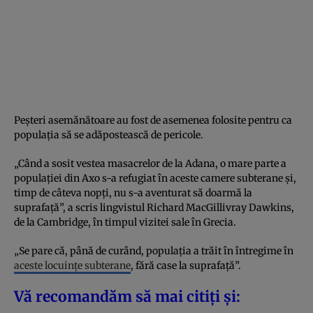
Peșteri asemănătoare au fost de asemenea folosite pentru ca
populația să se adăpostească de pericole.
„Când a sosit vestea masacrelor de la Adana, o mare parte a
populației din Axo s-a refugiat în aceste camere subterane și,
timp de câteva nopți, nu s-a aventurat să doarmă la
suprafață”, a scris lingvistul Richard MacGillivray Dawkins,
de la Cambridge, în timpul vizitei sale în Grecia.
„Se pare că, până de curând, populația a trăit în întregime în
aceste locuințe subterane
, fără case la suprafață”.
Vă recomandăm să mai citiți și: