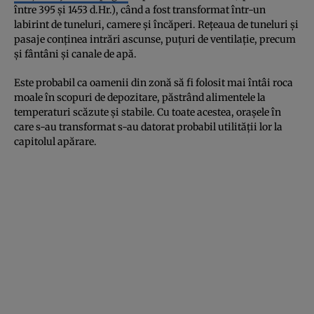
între 395 și 1453 d.Hr.), când a fost transformat într-un
labirint de tuneluri, camere și încăperi. Rețeaua de tuneluri și
pasaje conținea intrări ascunse, puțuri de ventilație, precum
și fântâni și canale de apă.
Este probabil ca oamenii din zonă să fi folosit mai întâi roca
moale în scopuri de depozitare, păstrând alimentele la
temperaturi scăzute și stabile. Cu toate acestea, orașele în
care s-au transformat s-au datorat probabil utilității lor la
capitolul apărare.