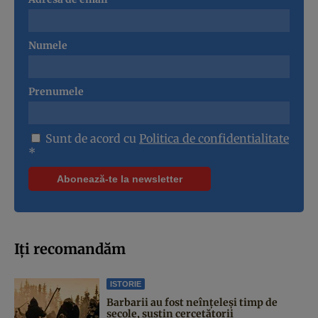
Numele
Prenumele
Sunt de acord cu
Politica de confidentialitate
*
Iți recomandăm
ISTORIE
Barbarii au fost neînțeleși timp de
secole, susțin cercetătorii