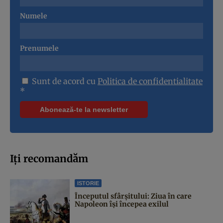
Numele
Prenumele
Sunt de acord cu
Politica de confidentialitate
*
Iți recomandăm
ISTORIE
Începutul sfârşitului: Ziua în care
Napoleon îşi începea exilul