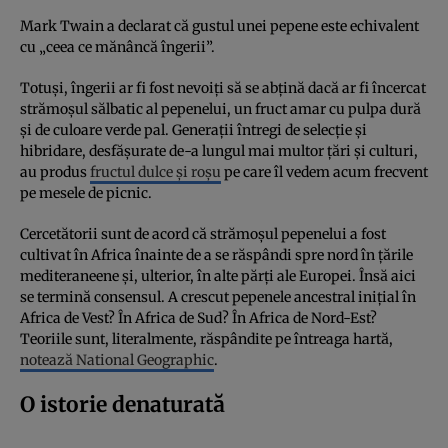
Mark Twain a declarat că gustul unei pepene este echivalent
cu „ceea ce mănâncă îngerii”.
Totuși, îngerii ar fi fost nevoiți să se abțină dacă ar fi încercat
strămoșul sălbatic al pepenelui, un fruct amar cu pulpa dură
și de culoare verde pal. Generații întregi de selecție și
hibridare, desfășurate de-a lungul mai multor țări și culturi,
au produs
fructul dulce și roșu
pe care îl vedem acum frecvent
pe mesele de picnic.
Cercetătorii sunt de acord că strămoșul pepenelui a fost
cultivat în Africa înainte de a se răspândi spre nord în țările
mediteraneene și, ulterior, în alte părți ale Europei. Însă aici
se termină consensul. A crescut pepenele ancestral inițial în
Africa de Vest? În Africa de Sud? În Africa de Nord-Est?
Teoriile sunt, literalmente, răspândite pe întreaga hartă,
notează National Geographic
.
O istorie denaturată