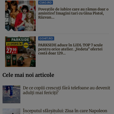
CIAO.RO
Poveştile de iubire care au rămas doar o
amintire! Imagini tari cu Gina Pistol,
Răzvan...
GO4IT.RO
PARKSIDE aduce în LIDL TOP 7 scule
pentru orice atelier. „Vedeta” ofertei
costă doar 129...
Cele mai noi articole
De ce copiii crescuți fără telefoane au devenit
adulți mai fericiți?
Începutul sfârşitului: Ziua în care Napoleon