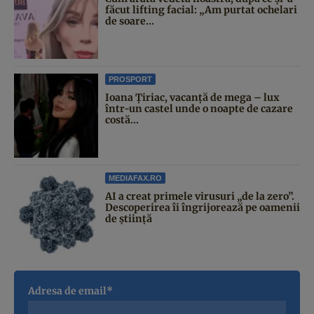
făcut lifting facial: „Am purtat ochelari
de soare...
PROSPORT
Ioana Țiriac, vacanță de mega – lux
într-un castel unde o noapte de cazare
costă...
MEDIAFAX.RO
AI a creat primele virusuri „de la zero”.
Descoperirea îi îngrijorează pe oamenii
de știință
Adresa de email*