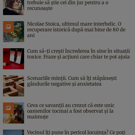
trebuie să știe cei din jur pentru a o
recunoaște
Nicolae Stoica, ultimul mare interbelic. O
recuperare istorică după mai bine de 80 de
ani
Cum să-ți crești încrederea în sine în situații
toxice. Fraze și acțiuni care chiar te pot ajuta
Scenariile minții. Cum să îți stăpânești
gândurile negative și anxietatea
Ceva ce savanții au crezut că este unic
oamenilor tocmai a fost observat și la
maimuțe
Vecinul îți pune în pericol locuința? Ce poți