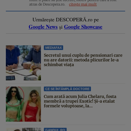
atras de Descopera.ro.
citește mai mult
Urmărește DESCOPERĂ.ro pe
Google News
Google Showcase
și
MEDIAFAX
Secretul unui cuplu de pensionari care
nu are datorii: metoda plicurilor le-a
schimbat viața
CE SE ÎNTÂMPLĂ DOCTORE
Cum arată acum Julia Chelaru, fosta
membră a trupei Exotic! Și-a etalat
formele voluptoase, la...
GANDUL.RO