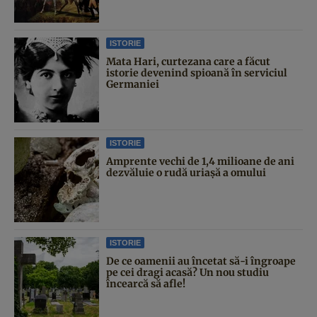
ISTORIE
Mata Hari, curtezana care a făcut
istorie devenind spioană în serviciul
Germaniei
ISTORIE
Amprente vechi de 1,4 milioane de ani
dezvăluie o rudă uriașă a omului
ISTORIE
De ce oamenii au încetat să-i îngroape
pe cei dragi acasă? Un nou studiu
încearcă să afle!