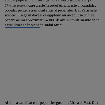
Citrullus amarus
aplicat pepenelui
, care este acoperit cu puf.
Citrullus amarus
, care crește în sudul Africii, este un candidat
popular pentru strămoșul antic al pepenelui. Dar Paris este
sceptic. El a găsit dovezi că egiptenii au început să cultive
pepeni acum aproximativ 4.000 de ani, cu mult înainte de ca
agricultura să înceapă
în sudul Africii.
Al doilea candidat este pepenele egusi din Africa de Vest. Din