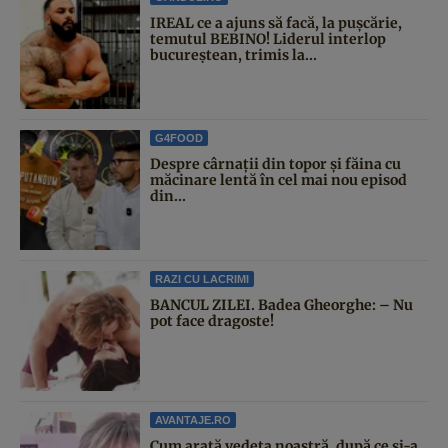
IREAL ce a ajuns să facă, la pușcărie,
temutul BEBINO! Liderul interlop
bucureștean, trimis la...
G4FOOD
Despre cârnații din topor și făina cu
măcinare lentă în cel mai nou episod
din...
RAZI CU LACRIMI
BANCUL ZILEI. Badea Gheorghe: – Nu
pot face dragoste!
AVANTAJE.RO
Cum arată vedeta noastră, după ce și-a