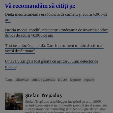
Vă recomandăm să citiți și:
Dieta mediteraneană era folosită de oameni și acum 4.000 de
ani
Istoria modei, modificată pentru totdeauna de invenția acelor
din os de acum 40.000 de ani
Test de cultură generală. Care instrument muzical este mai
vechi decât roata?
O navă vikingă a fost găsită cu ajutorul unui detector de
metale
Tags:
alimente
cultura generala
fructe
legume
pepene
Ștefan Trepăduș
Ștefan Trepăduș este blogger începând cu anul 2009,
având experiență și în domeniile publicitate și jurnalism.
Este pasionat de marketing și de tehnologie, dar cel mai
mult îi place să știe lucruri, motiv pentru care a fost