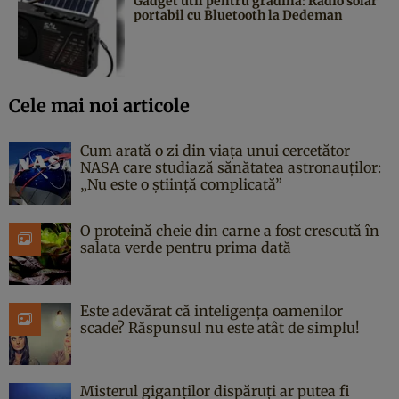
Gadget util pentru grădină: Radio solar
portabil cu Bluetooth la Dedeman
Cele mai noi articole
Cum arată o zi din viața unui cercetător
NASA care studiază sănătatea astronauților:
„Nu este o știință complicată”
O proteină cheie din carne a fost crescută în
salata verde pentru prima dată
Este adevărat că inteligența oamenilor
scade? Răspunsul nu este atât de simplu!
Misterul giganților dispăruți ar putea fi