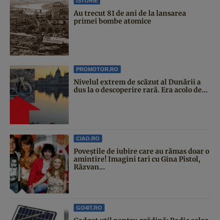
ISTORIE
Au trecut 81 de ani de la lansarea
primei bombe atomice
PROMOTOR.RO
Nivelul extrem de scăzut al Dunării a
dus la o descoperire rară. Era acolo de...
CIAO.RO
Poveştile de iubire care au rămas doar o
amintire! Imagini tari cu Gina Pistol,
Răzvan...
GO4IT.RO