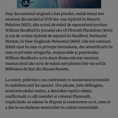
Deși documentul original a fost pierdut, există totuși trei
versiuni din secolul al XVII-lea: una tipărită în Mourt’s
Relation (1622), alta scrisă de mână de separatistul puritan
William Bradford în jurnalul său Of Plimoth Plantation (1646)
și cea de-a treia tipărită de nepotul lui Bradford, Nathaniel
Morton, în New-Englands Memorial (1669). Cele trei versiuni
diferă ușor în ceea ce privește formularea, dar semnificativ în
ceea ce privește ortografia, majusculele și punctuația.
William Bradford a scris două dintre cele trei versiuni;
manuscrisul său scris de mână este păstrat într-un seif la
Biblioteca de Stat din Massachusetts.
La sosire, pelerinii s-au confruntat cu numeroase provocări
în stabilirea noii lor așezări. Din păcate, John Billington,
eroul articolului nostru, a dezvoltat rapid o relație
conflictuală cu alți membri ai coloniei Plymouth,
implicându-se adesea în dispute și controverse cu ei, ceea ce
a dus la escaladarea tensiunilor în cadrul comunității.