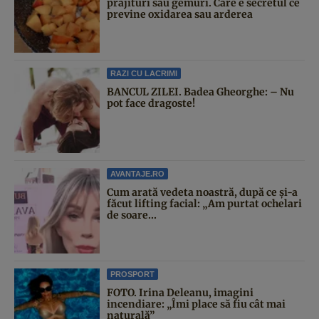
prăjituri sau gemuri. Care e secretul ce
previne oxidarea sau arderea
RAZI CU LACRIMI
BANCUL ZILEI. Badea Gheorghe: – Nu
pot face dragoste!
AVANTAJE.RO
Cum arată vedeta noastră, după ce și-a
făcut lifting facial: „Am purtat ochelari
de soare...
PROSPORT
FOTO. Irina Deleanu, imagini
incendiare: „Îmi place să fiu cât mai
naturală”