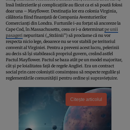
însă întârzierile și complicațiile au făcut ca ei să poată folosi
doar una – Mayflower. Destinația lor era colonia Virginia,
călătoria fiind finanțată de Compania Aventurierilor
Comercianți din Londra. Furtunile i-au forțat să ancoreze la
Cape Cod, în Massachusetts, ceea ce i-a determinat
pe unii
pasageri
nepuritani („Străinii”) să proclame că nu vor
respecta nicio lege, deoarece nu se vor stabili pe teritoriul
convenit al Virginiei. Pentru a preveni acest lucru, pelerinii
au decis să își stabilească propriul guvern, creând astfel
Pactul Mayflower. Pactul se baza atât pe un model majoritar,
cât și pe loialitatea față de regele Angliei. Era un contract
social prin care coloniștii consimțeau să respecte regulile și
reglementările comunității pentru ordine și supraviețuire.
Citește articolul