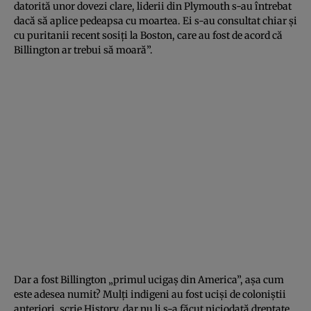
datorită unor dovezi clare, liderii din Plymouth s-au întrebat
dacă să aplice pedeapsa cu moartea. Ei s-au consultat chiar și
cu puritanii recent sosiți la Boston, care au fost de acord că
Billington ar trebui să moară”.
Dar a fost Billington „primul ucigaș din America”, așa cum
este adesea numit? Mulți indigeni au fost uciși de coloniștii
anteriori, scrie History, dar nu li s-a făcut niciodată dreptate,