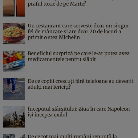
praful toxic de pe Marte?
Un restaurant care servește doar un singur
fel de mâncare și are doar 20 de locuri a
primit o stea Michelin
Beneficiul surpriză pe care le-ar putea avea
medicamentele pentru slăbit
De ce copiii crescuți fără telefoane au devenit
adulți mai fericiți?
Începutul sfârşitului: Ziua în care Napoleon
îşi începea exilul
De ce tot mai mulți români renunță la