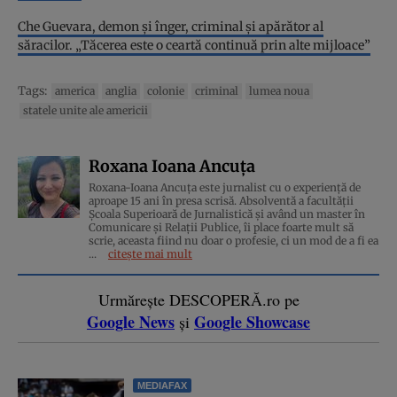
Che Guevara, demon și înger, criminal și apărător al
săracilor. „Tăcerea este o ceartă continuă prin alte mijloace”
Tags:
america
anglia
colonie
criminal
lumea noua
statele unite ale americii
Roxana Ioana Ancuța
Roxana-Ioana Ancuța este jurnalist cu o experiență de
aproape 15 ani în presa scrisă. Absolventă a facultății
Școala Superioară de Jurnalistică și având un master în
Comunicare și Relații Publice, îi place foarte mult să
scrie, aceasta fiind nu doar o profesie, ci un mod de a fi ea
...
citește mai mult
Urmărește DESCOPERĂ.ro pe
Google News
Google Showcase
și
MEDIAFAX