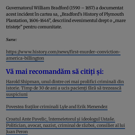
Guvernatorul William Bradford (1590 – 1657) a documentat
acest incident în cartea sa, „Bradford’s History of Plymouth
Plantation, 1606-1646”, descriind evenimentul drept o „mare
tristețe” pentru comunitate.
Surse:
https://www.history.com/news/first-murder-conviction-
america-billington
Vă mai recomandăm să citiți și:
Harold Shipman, unul dintre cei mai prolifici criminali din
istorie. Timp de 30 de ani a ucis pacienți fără să trezească
suspiciuni
Povestea fraților criminali Lyle and Erik Menendez
Croatul Ante Pavelic, întemeietorul și ideologul Ustaše.
Politician, avocat, nazist, criminal de război, consilier al lui
Juan Peron