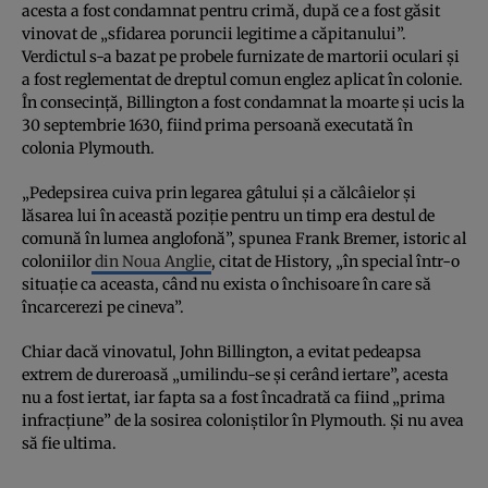
acesta a fost condamnat pentru crimă, după ce a fost găsit
vinovat de „sfidarea poruncii legitime a căpitanului”.
Verdictul s-a bazat pe probele furnizate de martorii oculari și
a fost reglementat de dreptul comun englez aplicat în colonie.
În consecință, Billington a fost condamnat la moarte și ucis la
30 septembrie 1630, fiind prima persoană executată în
colonia Plymouth.
„Pedepsirea cuiva prin legarea gâtului și a călcâielor și
lăsarea lui în această poziție pentru un timp era destul de
comună în lumea anglofonă”, spunea Frank Bremer, istoric al
coloniilor
din Noua Anglie
, citat de History, „în special într-o
situație ca aceasta, când nu exista o închisoare în care să
încarcerezi pe cineva”.
Chiar dacă vinovatul, John Billington, a evitat pedeapsa
extrem de dureroasă „umilindu-se și cerând iertare”, acesta
nu a fost iertat, iar fapta sa a fost încadrată ca fiind „prima
infracțiune” de la sosirea coloniștilor în Plymouth. Și nu avea
să fie ultima.