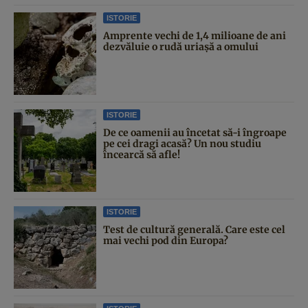
ISTORIE
Amprente vechi de 1,4 milioane de ani
dezvăluie o rudă uriașă a omului
ISTORIE
De ce oamenii au încetat să-i îngroape
pe cei dragi acasă? Un nou studiu
încearcă să afle!
ISTORIE
Test de cultură generală. Care este cel
mai vechi pod din Europa?