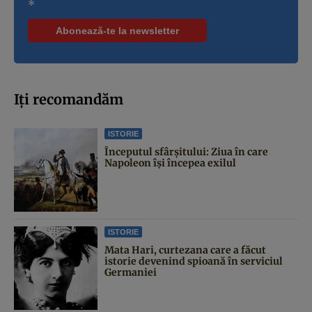
*
Iți recomandăm
ISTORIE
Începutul sfârşitului: Ziua în care
Napoleon îşi începea exilul
ISTORIE
Mata Hari, curtezana care a făcut
istorie devenind spioană în serviciul
Germaniei