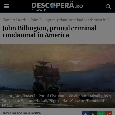
Home
»
Istorie
»
John Billington, primul criminal condamnat în America
John Billington, primul criminal
condamnat în America
Opera „Mayflower în Portul Plymouth” de William Halsall (1882).
Sursa foto: William Halsall/Pilgrim Hall Museum/Domeniul
Public
Roxana Ioana Ancuța