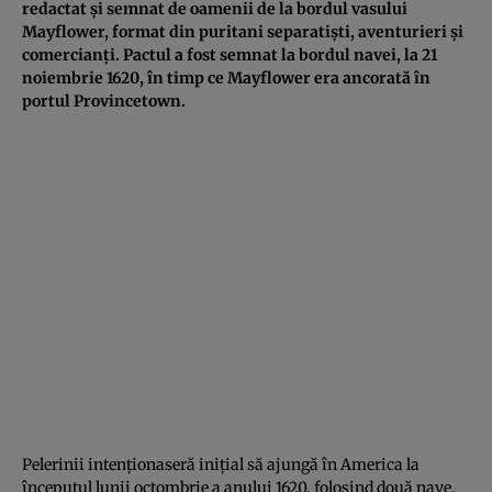
redactat și semnat de oamenii de la bordul vasului
Mayflower, format din puritani separatiști, aventurieri și
comercianți. Pactul a fost semnat la bordul navei, la 21
noiembrie 1620, în timp ce Mayflower era ancorată în
portul Provincetown.
Pelerinii intenționaseră inițial să ajungă în America la
începutul lunii octombrie a anului 1620, folosind două nave,