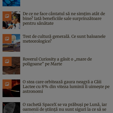
De ce ne face cântatul să ne simțim atât de
bine? Iată beneficiile sale surprinzătoare
pentru sănătate
Test de cultură generală. Ce sunt baloanele
meteorologice?
Roverul Curiosity a găsit o „mare de
poligoane” pe Marte
O stea care orbitează gaura neagră a Căii
Lactee cu 8% din viteza luminii îi uimește pe
astronomi
O rachetă SpaceX se va prăbuși pe Lună, iar
oamenii de știință nu sunt siguri la ce să se