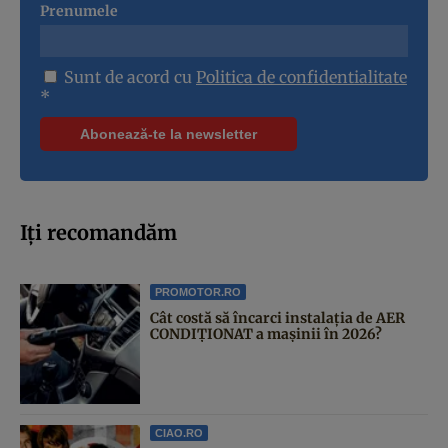
Prenumele
Sunt de acord cu
Politica de confidentialitate
*
Iți recomandăm
PROMOTOR.RO
Cât costă să încarci instalația de AER
CONDIȚIONAT a mașinii în 2026?
CIAO.RO