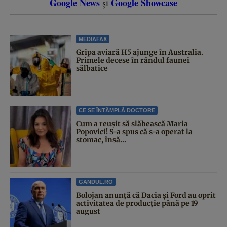
Google News
Google Showcase
și
MEDIAFAX
Gripa aviară H5 ajunge în Australia.
Primele decese în rândul faunei
sălbatice
CE SE ÎNTÂMPLĂ DOCTORE
Cum a reușit să slăbească Maria
Popovici! S-a spus că s-a operat la
stomac, însă...
GANDUL.RO
Bolojan anunță că Dacia și Ford au oprit
activitatea de producție până pe 19
august