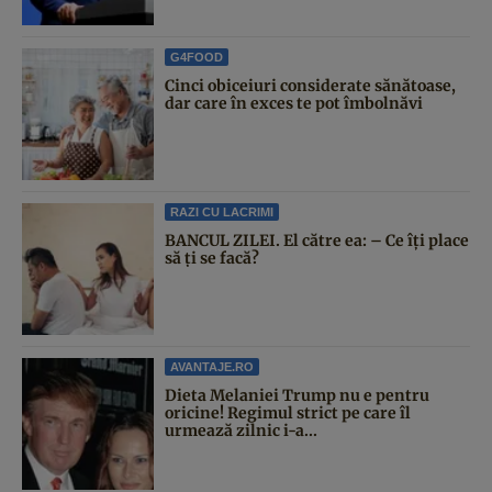
G4FOOD
Cinci obiceiuri considerate sănătoase,
dar care în exces te pot îmbolnăvi
RAZI CU LACRIMI
BANCUL ZILEI. El către ea: – Ce îți place
să ți se facă?
AVANTAJE.RO
Dieta Melaniei Trump nu e pentru
oricine! Regimul strict pe care îl
urmează zilnic i-a...