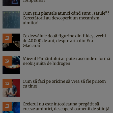
Cum știu plantele atunci când sunt „sătule”?
Cercetătorii au descoperit un mecanism
uimitor!
Ce dezvăluie două figurine din fildeș, vechi
de 40.000 de ani, despre arta din Era
Glaciară?
Miezul Pământului ar putea ascunde o formă
neobișnuită de hidrogen
Cum să faci pe oricine să vrea să fie prieten
cu tine?
Creierul nu este întotdeauna pregătit să
creeze amintiri, descoperă oamenii de știință