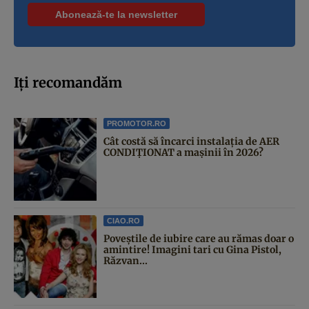
Iți recomandăm
PROMOTOR.RO
Cât costă să încarci instalația de AER
CONDIȚIONAT a mașinii în 2026?
CIAO.RO
Poveştile de iubire care au rămas doar o
amintire! Imagini tari cu Gina Pistol,
Răzvan...