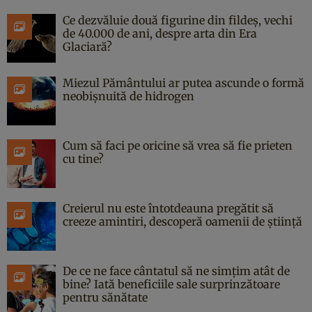
Ce dezvăluie două figurine din fildeș, vechi
de 40.000 de ani, despre arta din Era
Glaciară?
Miezul Pământului ar putea ascunde o formă
neobișnuită de hidrogen
Cum să faci pe oricine să vrea să fie prieten
cu tine?
Creierul nu este întotdeauna pregătit să
creeze amintiri, descoperă oamenii de știință
De ce ne face cântatul să ne simțim atât de
bine? Iată beneficiile sale surprinzătoare
pentru sănătate