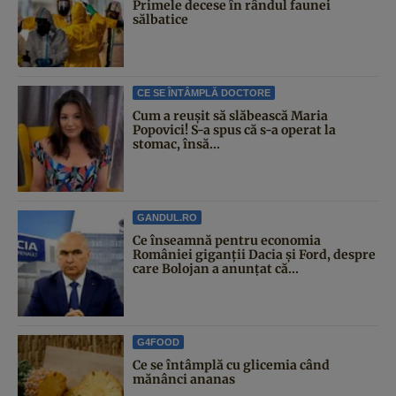
Primele decese în rândul faunei
sălbatice
CE SE ÎNTÂMPLĂ DOCTORE
Cum a reușit să slăbească Maria
Popovici! S-a spus că s-a operat la
stomac, însă...
GANDUL.RO
Ce înseamnă pentru economia
României giganții Dacia și Ford, despre
care Bolojan a anunțat că...
G4FOOD
Ce se întâmplă cu glicemia când
mănânci ananas