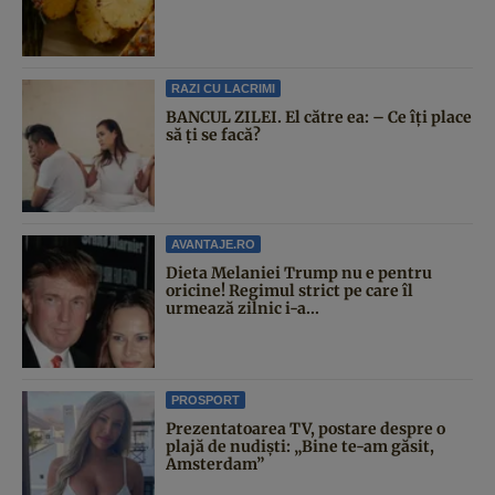
RAZI CU LACRIMI
BANCUL ZILEI. El către ea: – Ce îți place
să ți se facă?
AVANTAJE.RO
Dieta Melaniei Trump nu e pentru
oricine! Regimul strict pe care îl
urmează zilnic i-a...
PROSPORT
Prezentatoarea TV, postare despre o
plajă de nudiști: „Bine te-am găsit,
Amsterdam”