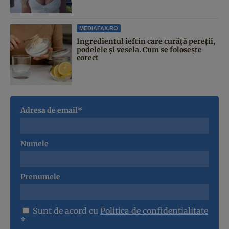
MEDIAFAX.RO
Ingredientul ieftin care curăță pereții,
podelele și vesela. Cum se folosește
corect
Adresa de email*
Numele
Prenumele
Sunt de acord cu
Politica de confidentialitate
*