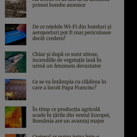
primei bombe atomice
De ce rețelele Wi-Fi din hoteluri și
aeroporturi pot fi mai periculoase
decât credem?
Chiar și după ce sunt stinse,
incendiile de vegetație lasă în
urmă un fenomen devastator
Ce se va întâmpla cu clădirea în
care a locuit Papa Francisc?
În timp ce producția agricolă
scade în țările din vestul Europei,
România are un avantaj major
Creierul ar putea intra într-o