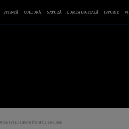
ȘTIINȚĂ
CULTURĂ
NATURĂ
LUMEA DIGITALĂ
ISTORIE
V
utea avea camere frontale ascunse