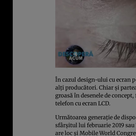
În cazul design-ului cu ecran p
alţi producători. Chiar şi partea
groasă în desenele de concept, 
telefon cu ecran LCD.
Următoarea generaţie de dispoz
sfârşitul lui februarie 2019 sau
are loc şi Mobile World Congre