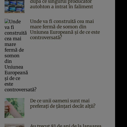
după ce singurul producător
autohton a intrat în faliment
Unde va fi construită cea mai
mare fermă de somon din
Uniunea Europeană și de ce este
controversată?
De ce unii oameni sunt mai
preferați de țânțari decât alții?
Au trecut 81 de ani de la lansarea