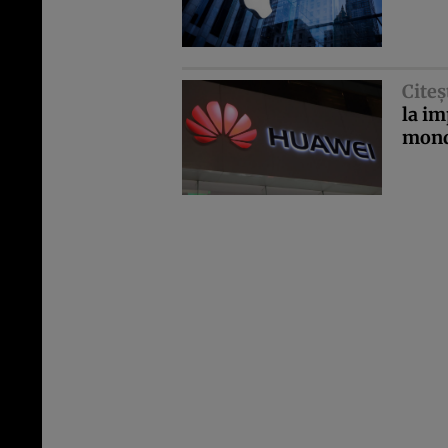
Citeş
la im
mond