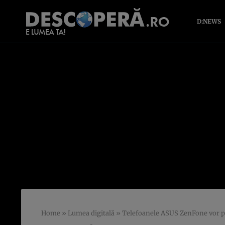
D:NEWS
Home
»
Lumea digitală
»
Telefoanele ASUS ZenFone vor p