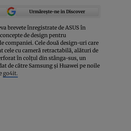
Urmărește-ne in Discover
eva brevete înregistrate de ASUS în
concepte de design pentru
e companiei. Cele două design-uri care
 cele cu cameră retractabilă, alături de
rforat în colţul din stânga-sus, un
dat de către Samsung şi Huawei pe noile
ie
go4it.