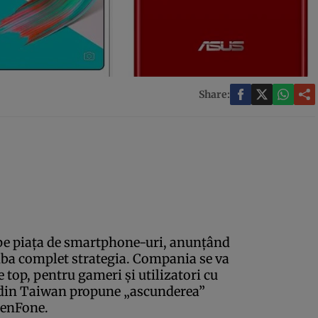
Share:
 pe piaţa de smartphone-uri, anunţând
ba complet strategia. Compania se va
 top, pentru gameri şi utilizatori cu
l din Taiwan propune „ascunderea”
ZenFone.