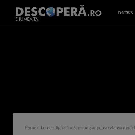
D:NEWS
Home
»
Lumea digitală
»
Samsung ar putea relansa modelu