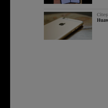
Citeş
Huawe