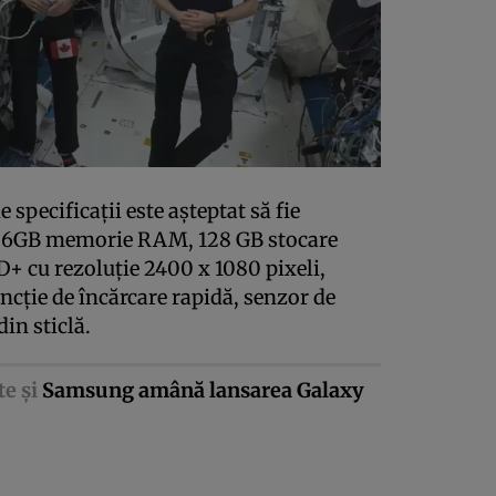
e specificaţii este aşteptat să fie
: 6GB memorie RAM, 128 GB stocare
+ cu rezoluţie 2400 x 1080 pixeli,
cţie de încărcare rapidă, senzor de
in sticlă.
te şi
Samsung amână lansarea Galaxy