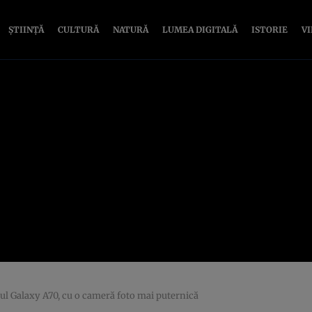
ȘTIINȚĂ
CULTURĂ
NATURĂ
LUMEA DIGITALĂ
ISTORIE
V
l Galaxy A70, cu o cameră foto mai puternică