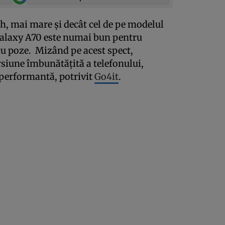
ch, mai mare şi decât cel de pe modelul
Galaxy A70 este numai bun pentru
cu poze. Mizând pe acest spect,
siune îmbunătăţită a telefonului,
 performantă, potrivit
Go4it
.