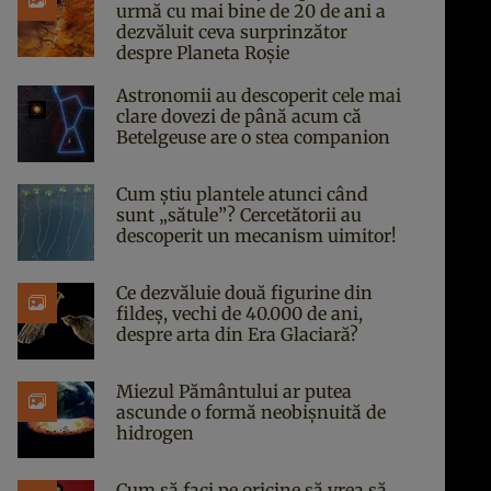
urmă cu mai bine de 20 de ani a
dezvăluit ceva surprinzător
despre Planeta Roșie
Astronomii au descoperit cele mai
clare dovezi de până acum că
Betelgeuse are o stea companion
Cum știu plantele atunci când
sunt „sătule”? Cercetătorii au
descoperit un mecanism uimitor!
Ce dezvăluie două figurine din
fildeș, vechi de 40.000 de ani,
despre arta din Era Glaciară?
Miezul Pământului ar putea
ascunde o formă neobișnuită de
hidrogen
Cum să faci pe oricine să vrea să