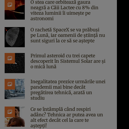
O stea care orbitează gaura
neagră a Căii Lactee cu 8% din
viteza luminii îi uimește pe
astronomi
O rachetă SpaceX se va prăbuși
pe Lună, iar oamenii de știință nu
sunt siguri la ce să se aștepte
Primul asteroid cu trei capete
descoperit în Sistemul Solar are și
o mică lună
Inegalitatea prezice urmările unei
pandemii mai bine decât
pregătirea tehnică, arată un
studiu
Ce se întâmplă când respiri
adânc? Tehnica ar putea avea un
alt efect decât cel la care te
aștepți!