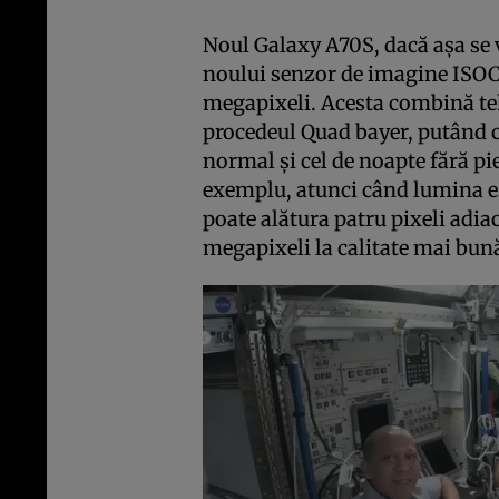
Noul Galaxy A70S, dacă aşa se v
noului senzor de imagine ISOC
megapixeli. Acesta combină 
procedeul Quad bayer, putând 
normal şi cel de noapte fără pie
exemplu, atunci când lumina es
poate alătura patru pixeli adia
megapixeli la calitate mai bun