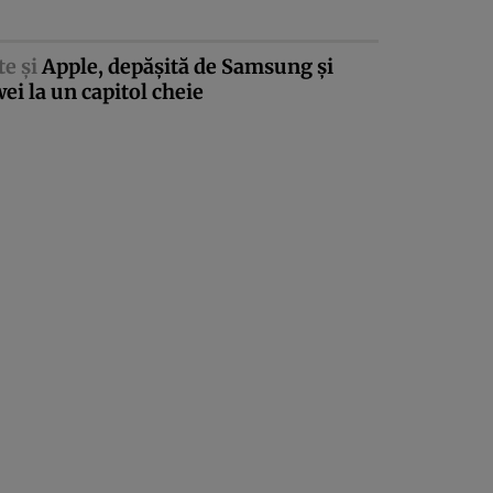
te şi
Apple, depăşită de Samsung şi
i la un capitol cheie