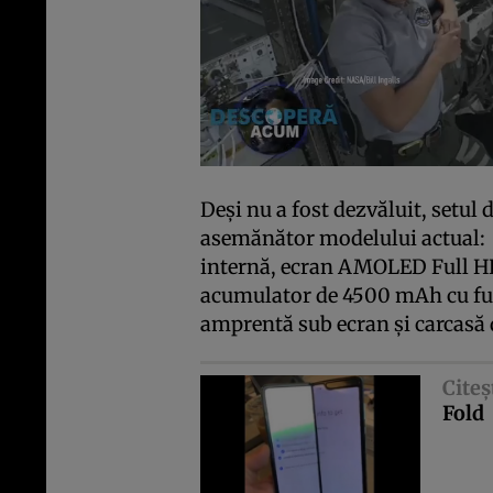
Deşi nu a fost dezvăluit, setul d
asemănător modelului actual
internă, ecran AMOLED Full HD
acumulator de 4500 mAh cu fun
amprentă sub ecran şi carcasă d
Citeş
Fold