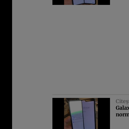
Citeş
Galax
norm