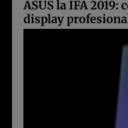
ASUS la IFA 2019: 
display profesiona