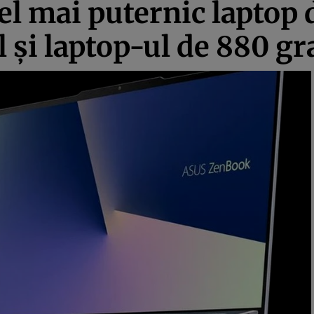
cel mai puternic laptop
l şi laptop-ul de 880 g