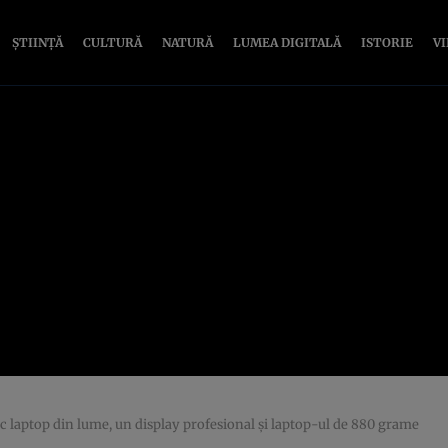
ȘTIINȚĂ
CULTURĂ
NATURĂ
LUMEA DIGITALĂ
ISTORIE
V
ic laptop din lume, un display profesional şi laptop-ul de 880 grame