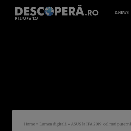
D:NEWS
Home
»
Lumea digitală
»
ASUS la IFA 2019: cel mai putern