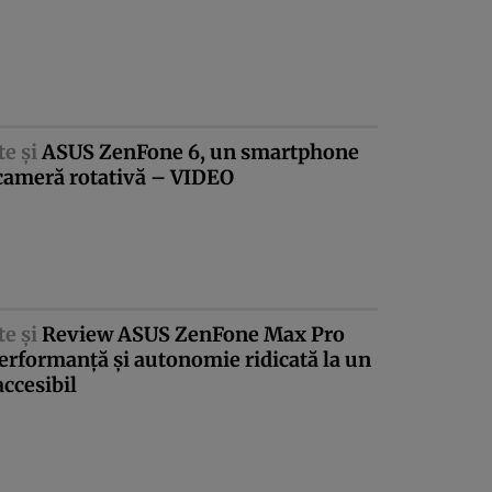
te şi
ASUS ZenFone 6, un smartphone
 cameră rotativă – VIDEO
te şi
Review ASUS ZenFone Max Pro
rformanţă şi autonomie ridicată la un
accesibil