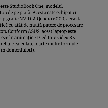
t este StudioBook One, modelul
top de pe piaţă. Acesta este echipat cu
n cip grafic NVIDIA Quadro 6000, aceasta
fică cu atât de multă putere de procesare
top. Conform ASUS, acest laptop este
creze în animaţie 3D, editare video 8K
 trebuie calculate foarte multe formule
l în domeniul AI).