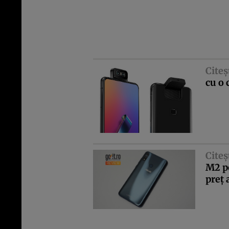
Citeş
cu o
Citeş
M2 pe
preţ 