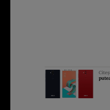
Citeş
pute