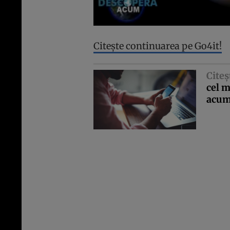
Citeşte continuarea pe Go4it!
Citeş
cel m
acu