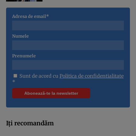
Adresa de email*
Numele
Prenumele
Sunt de acord cu
Politica de confidentialitate
*
Iți recomandăm