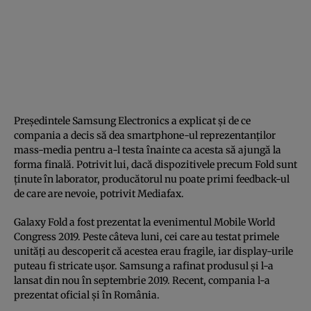
Preşedintele Samsung Electronics a explicat şi de ce
compania a decis să dea smartphone-ul reprezentanţilor
mass-media pentru a-l testa înainte ca acesta să ajungă la
forma finală. Potrivit lui, dacă dispozitivele precum Fold sunt
ţinute în laborator, producătorul nu poate primi feedback-ul
de care are nevoie, potrivit Mediafax.
Galaxy Fold a fost prezentat la evenimentul Mobile World
Congress 2019. Peste câteva luni, cei care au testat primele
unităţi au descoperit că acestea erau fragile, iar display-urile
puteau fi stricate uşor. Samsung a rafinat produsul şi l-a
lansat din nou în septembrie 2019. Recent, compania l-a
prezentat oficial şi în România.