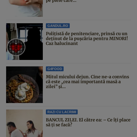
pe piele care...
GANDUL.RO
Polițistă de penitenciare, prinsă cu un
deținut de la pușcăria pentru MINORI!
Caz halucinant
G4FOOD
Mitul micului dejun. Cine ne-a convins
că este „cea mai importantă masă a
zilei” și...
RAZI CU LACRIMI
BANCUL ZILEI. El către ea: – Ce îți place
să ți se facă?