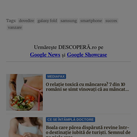
Tags:
dovedire
galaxy fold
samsung
smartphone
succes
vanzare
Urmărește DESCOPERĂ.ro pe
Google News
Google Showcase
și
MEDIAFAX
O relație toxică cu mâncarea? 7 din 10
români se simt vinovați că au mâncat...
CE SE ÎNTÂMPLĂ DOCTORE
Boala care părea dispărută revine într-
o destinație iubită de turiști. Semnul de