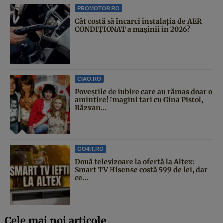
PROMOTOR.RO
Cât costă să încarci instalația de AER
CONDIȚIONAT a mașinii în 2026?
CIAO.RO
Poveştile de iubire care au rămas doar o
amintire! Imagini tari cu Gina Pistol,
Răzvan...
GO4IT.RO
Două televizoare la ofertă la Altex:
Smart TV Hisense costă 599 de lei, dar
ce...
Cele mai noi articole