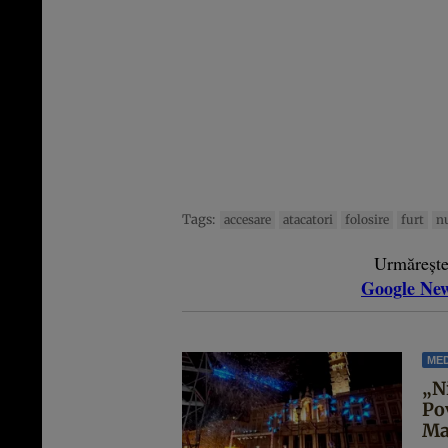
Tags:
accesare
atacatori
folosire
furt
n
Urmăreșt
Google Ne
MED
„N
Po
Ma