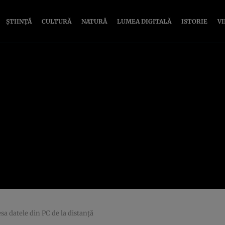
ȘTIINȚĂ
CULTURĂ
NATURĂ
LUMEA DIGITALĂ
ISTORIE
V
sa datele din PC de la distanţă