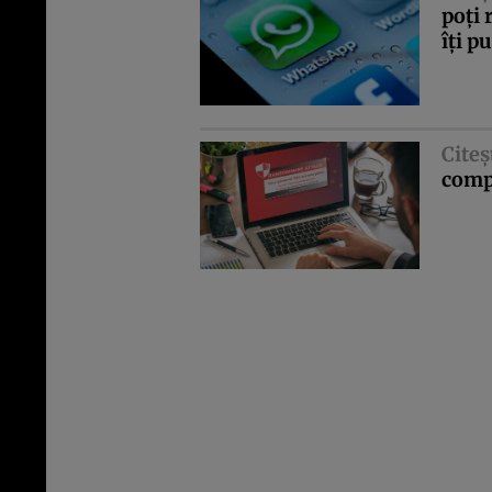
poţi 
îţi p
Citeş
comp