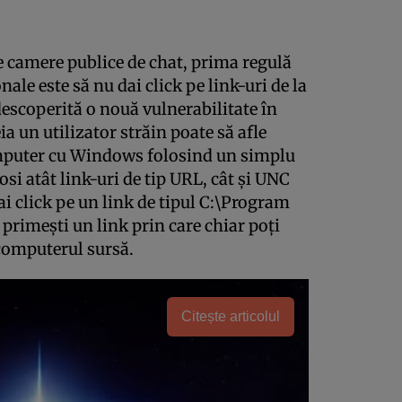
e camere publice de chat, prima regulă
nale este să nu dai click pe link-uri de la
escoperită o nouă vulnerabilitate în
ia un utilizator străin poate să afle
computer cu Windows folosind un simplu
si atât link-uri de tip URL, cât şi UNC
i click pe un link de tipul C:\Program
, primeşti un link prin care chiar poţi
 computerul sursă.
Citește articolul