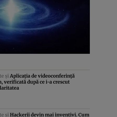
te şi
Aplicaţia de videoconferinţă
 verificată după ce i-a crescut
aritatea
te şi
Hackerii devin mai inventivi. Cum