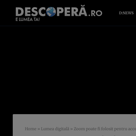
D:NEWS
Home
»
Lumea digitală
»
Zoom poate fi folosit pentru acce