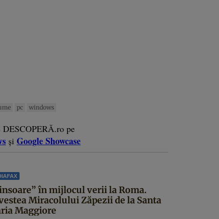
ume
pc
windows
e DESCOPERĂ.ro pe
ws
Google Showcase
și
IAFAX
insoare” în mijlocul verii la Roma.
vestea Miracolului Zăpezii de la Santa
ria Maggiore