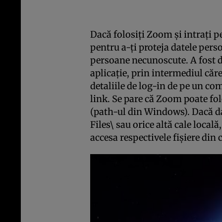
Dacă folosiţi Zoom şi intraţi p
pentru a-ţi proteja datele perso
persoane necunoscute. A fost d
aplicaţie, prin intermediul căre
detaliile de log-in de pe un 
link. Se pare că Zoom poate folo
(path-ul din Windows). Dacă da
Files\ sau orice altă cale locală
accesa respectivele fişiere din