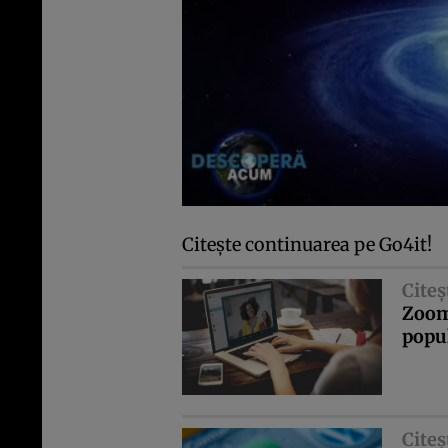
Citeşte continuarea pe Go4it!
Citeş
Zoom,
popul
Citeş