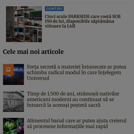
GO4IT.RO
Cinci scule PARKSIDE care costă SUB
150 de lei, disponibile săptămâna
viitoare la Lidl
Cele mai noi articole
Forța secretă a materiei întunecate ar putea
schimba radical modul în care înțelegem
Universul
Timp de 1.500 de ani, strămoșii nativilor
americani moderni au continuat să se
întoarcă la aceeași peșteră sacră
Alimentul banal care ar putea ajuta creierul
să proceseze informațiile mai rapid