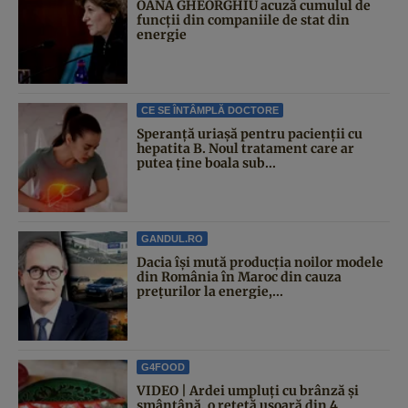
OANA GHEORGHIU acuză cumulul de
funcții din companiile de stat din
energie
CE SE ÎNTÂMPLĂ DOCTORE
Speranță uriașă pentru pacienții cu
hepatita B. Noul tratament care ar
putea ține boala sub...
GANDUL.RO
Dacia își mută producția noilor modele
din România în Maroc din cauza
prețurilor la energie,...
G4FOOD
VIDEO | Ardei umpluți cu brânză și
smântână, o rețetă ușoară din 4