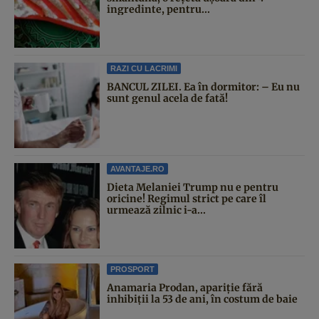
ingredinte, pentru...
RAZI CU LACRIMI
BANCUL ZILEI. Ea în dormitor: – Eu nu
sunt genul acela de fată!
AVANTAJE.RO
Dieta Melaniei Trump nu e pentru
oricine! Regimul strict pe care îl
urmează zilnic i-a...
PROSPORT
Anamaria Prodan, apariție fără
inhibiții la 53 de ani, în costum de baie