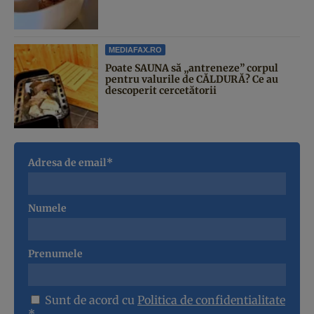
MEDIAFAX.RO
Poate SAUNA să „antreneze” corpul
pentru valurile de CĂLDURĂ? Ce au
descoperit cercetătorii
Adresa de email*
Numele
Prenumele
Sunt de acord cu
Politica de confidentialitate
*