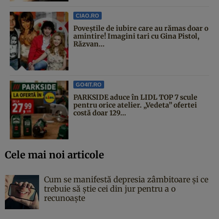
CIAO.RO
Poveştile de iubire care au rămas doar o
amintire! Imagini tari cu Gina Pistol,
Răzvan...
GO4IT.RO
PARKSIDE aduce în LIDL TOP 7 scule
pentru orice atelier. „Vedeta” ofertei
costă doar 129...
Cele mai noi articole
Cum se manifestă depresia zâmbitoare și ce
trebuie să știe cei din jur pentru a o
recunoaște