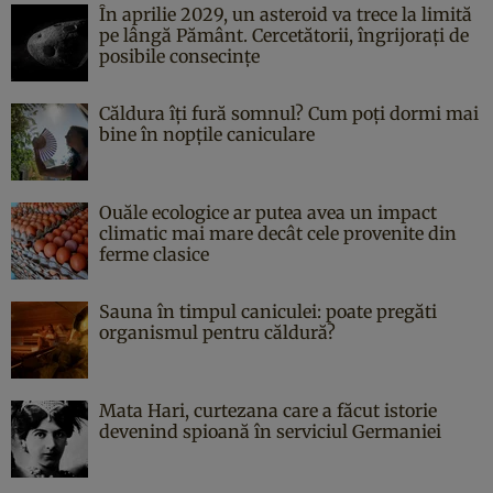
În aprilie 2029, un asteroid va trece la limită
pe lângă Pământ. Cercetătorii, îngrijorați de
posibile consecințe
Căldura îți fură somnul? Cum poți dormi mai
bine în nopțile caniculare
Ouăle ecologice ar putea avea un impact
climatic mai mare decât cele provenite din
ferme clasice
Sauna în timpul caniculei: poate pregăti
organismul pentru căldură?
Mata Hari, curtezana care a făcut istorie
devenind spioană în serviciul Germaniei