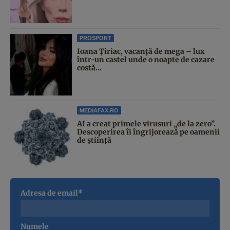
PROSPORT
Ioana Țiriac, vacanță de mega – lux
într-un castel unde o noapte de cazare
costă...
MEDIAFAX.RO
AI a creat primele virusuri „de la zero”.
Descoperirea îi îngrijorează pe oamenii
de știință
Adresa de email*
Numele