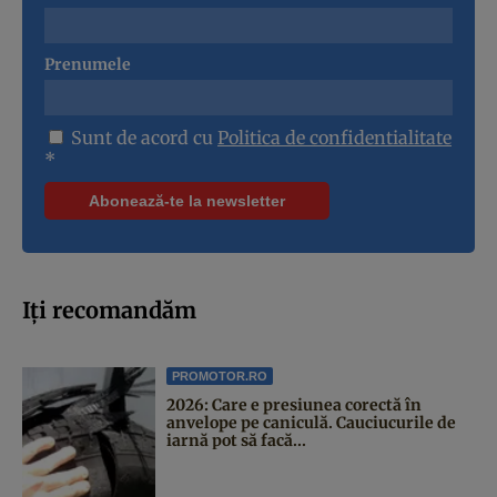
Prenumele
Sunt de acord cu
Politica de confidentialitate
*
Iți recomandăm
PROMOTOR.RO
2026: Care e presiunea corectă în
anvelope pe caniculă. Cauciucurile de
iarnă pot să facă...