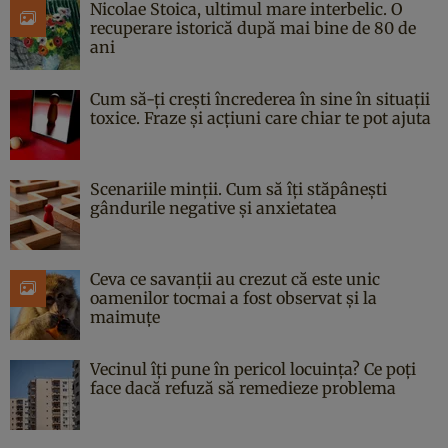
Nicolae Stoica, ultimul mare interbelic. O
recuperare istorică după mai bine de 80 de
ani
Cum să-ți crești încrederea în sine în situații
toxice. Fraze și acțiuni care chiar te pot ajuta
Scenariile minții. Cum să îți stăpânești
gândurile negative și anxietatea
Ceva ce savanții au crezut că este unic
oamenilor tocmai a fost observat și la
maimuțe
Vecinul îți pune în pericol locuința? Ce poți
face dacă refuză să remedieze problema