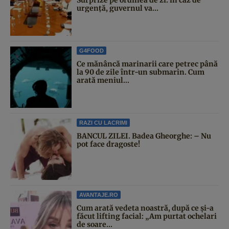
urgență, guvernul va...
G4FOOD
Ce mănâncă marinarii care petrec până
la 90 de zile într-un submarin. Cum
arată meniul...
RAZI CU LACRIMI
BANCUL ZILEI. Badea Gheorghe: – Nu
pot face dragoste!
AVANTAJE.RO
Cum arată vedeta noastră, după ce și-a
făcut lifting facial: „Am purtat ochelari
de soare...