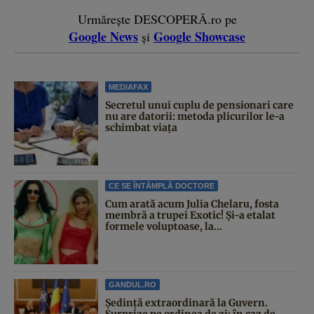
Urmărește DESCOPERĂ.ro pe
Google News
Google Showcase
și
MEDIAFAX
Secretul unui cuplu de pensionari care
nu are datorii: metoda plicurilor le-a
schimbat viața
CE SE ÎNTÂMPLĂ DOCTORE
Cum arată acum Julia Chelaru, fosta
membră a trupei Exotic! Și-a etalat
formele voluptoase, la...
GANDUL.RO
Şedinţă extraordinară la Guvern.
Surprize pe ordinea de zi: în caz de