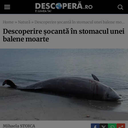
Home
»
Natură
»
Descoperire şocantă în stomacul unei balene moarte
Descoperire şocantă în stomacul unei
balene moarte
Mihaela STOICA