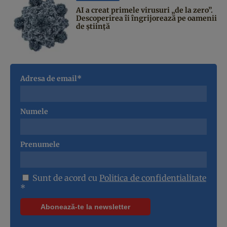
AI a creat primele virusuri „de la zero”.
Descoperirea îi îngrijorează pe oamenii
de știință
Adresa de email*
Numele
Prenumele
Sunt de acord cu
Politica de confidentialitate
*