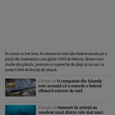
În urmă cu trei luni, în stomacul unei alte
balene eşuate
pe o
plajă din Indonezia s-au găsit 1.000 de obiecte, dintre care
multe din plastic, precum şi o pereche de şlapi şi un sac cu
peste 1.000 de bucăţi de sfoară.
Citeşte şi
O companie din Islanda
este acuzată că a omorât o balenă
albastră extrem de rară
Citeşte şi
Oamenii de ştiinţă au
rezolvat unul dintre cele mai mari