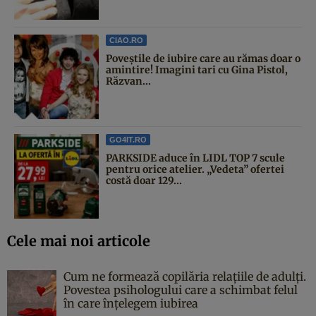
CIAO.RO
Poveştile de iubire care au rămas doar o
amintire! Imagini tari cu Gina Pistol,
Răzvan...
GO4IT.RO
PARKSIDE aduce în LIDL TOP 7 scule
pentru orice atelier. „Vedeta” ofertei
costă doar 129...
Cele mai noi articole
Cum ne formează copilăria relațiile de adulți.
Povestea psihologului care a schimbat felul
în care înțelegem iubirea