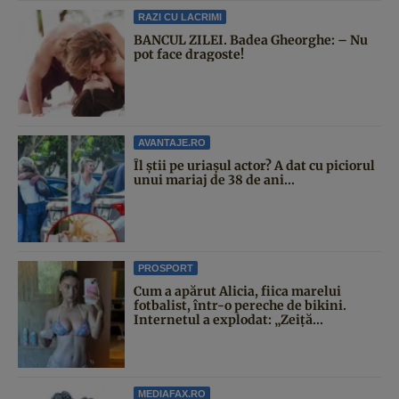
RAZI CU LACRIMI
BANCUL ZILEI. Badea Gheorghe: – Nu
pot face dragoste!
AVANTAJE.RO
Îl știi pe uriașul actor? A dat cu piciorul
unui mariaj de 38 de ani...
PROSPORT
Cum a apărut Alicia, fiica marelui
fotbalist, într-o pereche de bikini.
Internetul a explodat: „Zeiță...
MEDIAFAX.RO