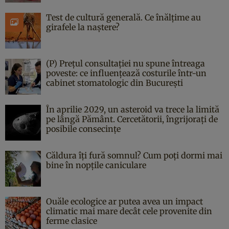
Test de cultură generală. Ce înălțime au
girafele la naștere?
(P) Prețul consultației nu spune întreaga
poveste: ce influențează costurile într-un
cabinet stomatologic din București
În aprilie 2029, un asteroid va trece la limită
pe lângă Pământ. Cercetătorii, îngrijorați de
posibile consecințe
Căldura îți fură somnul? Cum poți dormi mai
bine în nopțile caniculare
Ouăle ecologice ar putea avea un impact
climatic mai mare decât cele provenite din
ferme clasice