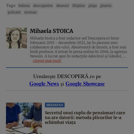
Tags:
balena
descoperire
deseuri
filipine
plaja
plastic
poluare
stomac
Mihaela STOICA
Mihaela Stoica a fost redactor-șef Descopera.ro între
februarie 2015 - decembrie 2021, iar în prezent este
colaborator al site-ului. Absolventă de Istorie, a fost mai
întâi profesor. A intrat în presa online în 2006, la agenţia
NewsIn. A lucrat apoi în redacţiile Adevărul şi Gândul, ...
citește mai mult
Urmărește DESCOPERĂ.ro pe
Google News
Google Showcase
și
MEDIAFAX
Secretul unui cuplu de pensionari care
nu are datorii: metoda plicurilor le-a
schimbat viața