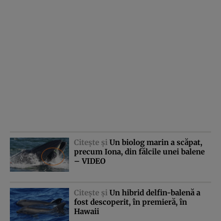
Citeşte şi
Un biolog marin a scăpat,
precum Iona, din fălcile unei balene
– VIDEO
Citeşte şi
Un hibrid delfin-balenă a
fost descoperit, în premieră, în
Hawaii