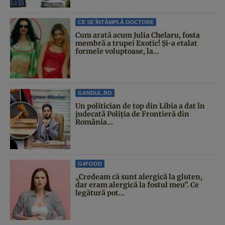
CE SE ÎNTÂMPLĂ DOCTORE
Cum arată acum Julia Chelaru, fosta
membră a trupei Exotic! Și-a etalat
formele voluptoase, la...
GANDUL.RO
Un politician de top din Libia a dat în
judecată Poliția de Frontieră din
România...
G4FOOD
„Credeam că sunt alergică la gluten,
dar eram alergică la fostul meu”. Ce
legătură pot...