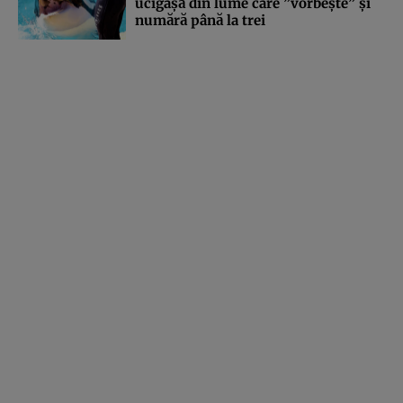
ucigaşă din lume care ”vorbeşte” şi
numără până la trei