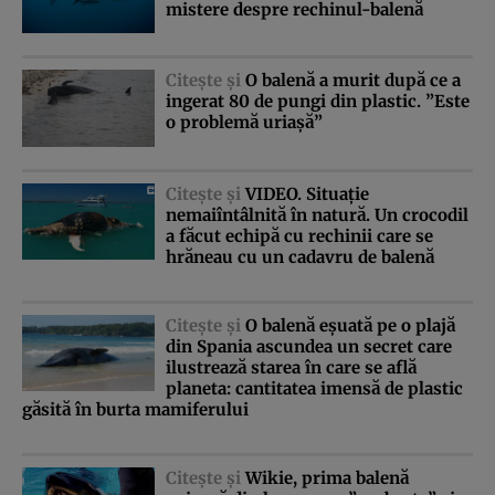
mistere despre rechinul-balenă
Citeşte şi
O balenă a murit după ce a
ingerat 80 de pungi din plastic. ”Este
o problemă uriaşă”
Citeşte şi
VIDEO. Situaţie
nemaiîntâlnită în natură. Un crocodil
a făcut echipă cu rechinii care se
hrăneau cu un cadavru de balenă
Citeşte şi
O balenă eşuată pe o plajă
din Spania ascundea un secret care
ilustrează starea în care se află
planeta: cantitatea imensă de plastic
găsită în burta mamiferului
Citeşte şi
Wikie, prima balenă