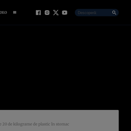
IDEO
te 20 de kilograme de plastic în stomac