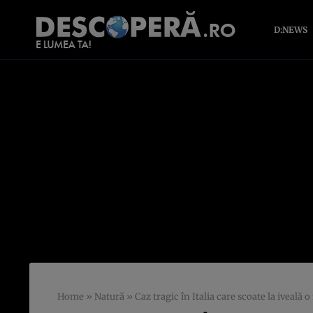
D:NEWS
Home
»
Natură
»
Caz tragic în Italia care scoate la iveal