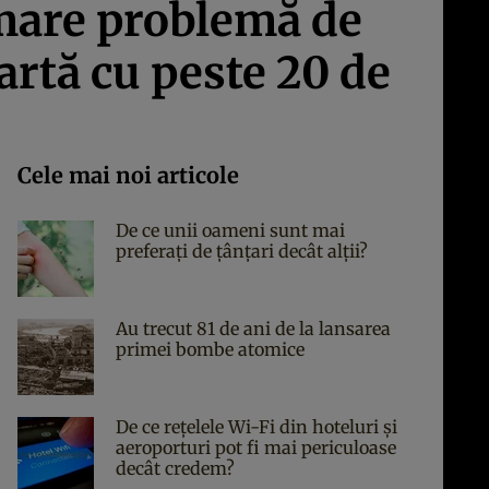
o mare problemă de
artă cu peste 20 de
Cele mai noi articole
De ce unii oameni sunt mai
preferați de țânțari decât alții?
Au trecut 81 de ani de la lansarea
primei bombe atomice
De ce rețelele Wi-Fi din hoteluri și
aeroporturi pot fi mai periculoase
decât credem?