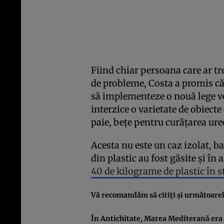
Fiind chiar persoana care ar tr
de probleme, Costa a promis că I
să implementeze o nouă lege v
interzice o varietate de obiecte
paie, beţe pentru curăţarea ure
Acesta nu este un caz izolat, b
din plastic au fost găsite şi în 
40 de kilograme de plastic în s
Vă recomandăm să citiţi şi următoarele
În Antichitate, Marea Mediterană era 