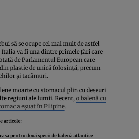
ebui să se ocupe cel mai mult de astfel
talia va fi una dintre primele ţări care
otată de Parlamentul European care
 din plastic de unică folosinţă, precum
chilor şi tacâmuri.
alene moarte cu stomacul plin cu deşeuri
alte regiuni ale lumii. Recent,
o balenă cu
tomac a eşuat în Filipine
.
 articole:
casa pentru două specii de balenă atlantice