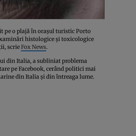
 pe o plajă în oraşul turistic Porto
examinări histologice şi toxicologice
i, scrie
Fox News
.
i din Italia, a subliniat problema
stare pe Facebook, cerând politici mai
arine din Italia şi din întreaga lume.