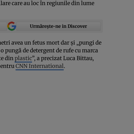
lare care au loc în regiunile din lume
Urmărește-ne in Discover
tri avea un fetus mort dar şi „pungi de
, o pungă de detergent de rufe cu marca
cte din
plastic
”, a precizat Luca Bittau,
pentru
CNN International
.