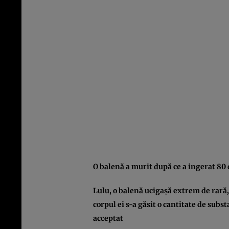
O balenă a murit după ce a ingerat 80 
Lulu, o balenă ucigaşă extrem de rară,
corpul ei s-a găsit o cantitate de subs
acceptat