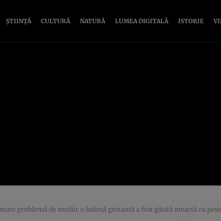
ȘTIINȚĂ
CULTURĂ
NATURĂ
LUMEA DIGITALĂ
ISTORIE
V
ă o mare problemă de mediu: o balenă gestantă a fost găsită moartă cu pes