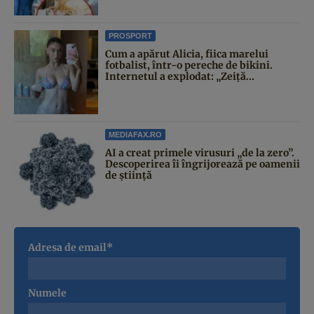
PROSPORT
Cum a apărut Alicia, fiica marelui
fotbalist, într-o pereche de bikini.
Internetul a explodat: „Zeiță...
MEDIAFAX.RO
AI a creat primele virusuri „de la zero”.
Descoperirea îi îngrijorează pe oamenii
de știință
Adresa de email*
Numele