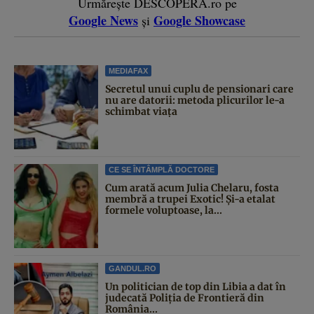
Urmărește DESCOPERĂ.ro pe
Google News
Google Showcase
și
MEDIAFAX
Secretul unui cuplu de pensionari care
nu are datorii: metoda plicurilor le-a
schimbat viața
CE SE ÎNTÂMPLĂ DOCTORE
Cum arată acum Julia Chelaru, fosta
membră a trupei Exotic! Și-a etalat
formele voluptoase, la...
GANDUL.RO
Un politician de top din Libia a dat în
judecată Poliția de Frontieră din
România...