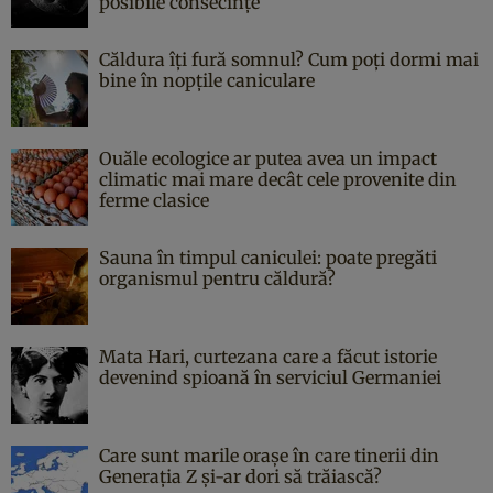
posibile consecințe
Căldura îți fură somnul? Cum poți dormi mai
bine în nopțile caniculare
Ouăle ecologice ar putea avea un impact
climatic mai mare decât cele provenite din
ferme clasice
Sauna în timpul caniculei: poate pregăti
organismul pentru căldură?
Mata Hari, curtezana care a făcut istorie
devenind spioană în serviciul Germaniei
Care sunt marile orașe în care tinerii din
Generația Z și-ar dori să trăiască?