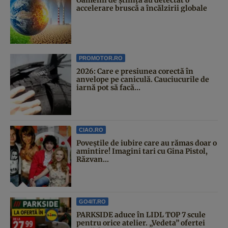
accelerare bruscă a încălzirii globale
PROMOTOR.RO
2026: Care e presiunea corectă în
anvelope pe caniculă. Cauciucurile de
iarnă pot să facă...
CIAO.RO
Poveştile de iubire care au rămas doar o
amintire! Imagini tari cu Gina Pistol,
Răzvan...
GO4IT.RO
PARKSIDE aduce în LIDL TOP 7 scule
pentru orice atelier. „Vedeta” ofertei