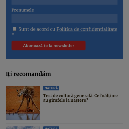
Prenumele
Sunt de acord cu
Politica de confidentialitate
*
Iți recomandăm
NATURĂ
Test de cultură generală. Ce înălțime
au girafele la naștere?
NATURĂ