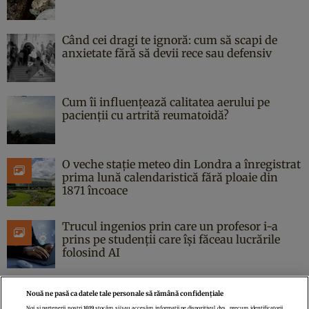
Când cei dragi te ignoră: cum să scapi de
anxietate fără să devii rece sau defensiv
Cum îi influențează calitatea aerului pe
pacienții cu artrită reumatoidă?
O veche stație meteo din Londra a înregistrat
prima lună calendaristică fără ploaie din
1871 încoace
Trucul ingenios prin care un profesor i-a
prins pe studenții care își făceau lucrările
folosind AI
Nouă ne pasă ca datele tale personale să rămână confidențiale
Noi și partenerii noștri
1019
stocăm și/sau accesăm informații pe dispozitivul dvs., precum identificatorii