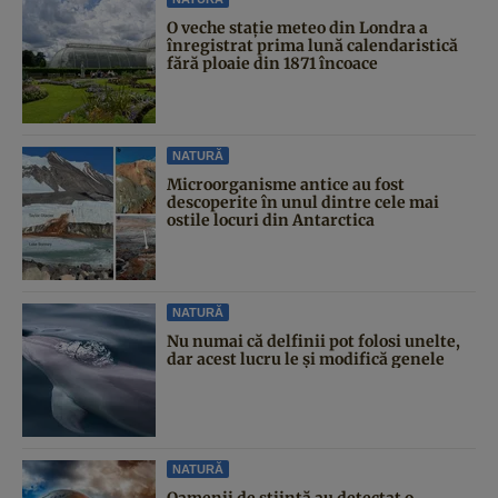
O veche stație meteo din Londra a
înregistrat prima lună calendaristică
fără ploaie din 1871 încoace
NATURĂ
Microorganisme antice au fost
descoperite în unul dintre cele mai
ostile locuri din Antarctica
NATURĂ
Nu numai că delfinii pot folosi unelte,
dar acest lucru le și modifică genele
NATURĂ
Oamenii de știință au detectat o