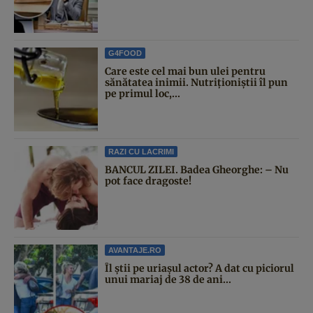
G4FOOD
Care este cel mai bun ulei pentru
sănătatea inimii. Nutriționiștii îl pun
pe primul loc,...
RAZI CU LACRIMI
BANCUL ZILEI. Badea Gheorghe: – Nu
pot face dragoste!
AVANTAJE.RO
Îl știi pe uriașul actor? A dat cu piciorul
unui mariaj de 38 de ani...