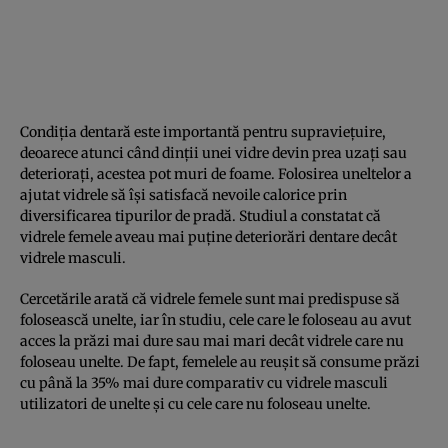
Condiția dentară este importantă pentru supraviețuire,
deoarece atunci când dinții unei vidre devin prea uzați sau
deteriorați, acestea pot muri de foame. Folosirea uneltelor a
ajutat vidrele să își satisfacă nevoile calorice prin
diversificarea tipurilor de pradă. Studiul a constatat că
vidrele femele aveau mai puține deteriorări dentare decât
vidrele masculi.
Cercetările arată că vidrele femele sunt mai predispuse să
folosească unelte, iar în studiu, cele care le foloseau au avut
acces la prăzi mai dure sau mai mari decât vidrele care nu
foloseau unelte. De fapt, femelele au reușit să consume prăzi
cu până la 35% mai dure comparativ cu vidrele masculi
utilizatori de unelte și cu cele care nu foloseau unelte.