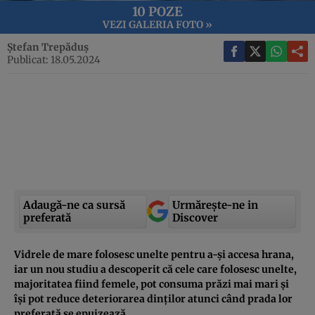
10 POZE
VEZI GALERIA FOTO »
Ștefan Trepăduș
Publicat: 18.05.2024
Adaugă-ne ca sursă
Urmărește-ne in
preferată
Discover
Vidrele de mare folosesc unelte pentru a-și accesa hrana,
iar un nou studiu a descoperit că cele care folosesc unelte,
majoritatea fiind femele, pot consuma prăzi mai mari și
își pot reduce deteriorarea dinților atunci când prada lor
preferată se epuizează.