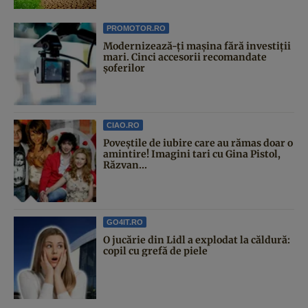
PROMOTOR.RO
Modernizează-ți mașina fără investiții
mari. Cinci accesorii recomandate
șoferilor
CIAO.RO
Poveştile de iubire care au rămas doar o
amintire! Imagini tari cu Gina Pistol,
Răzvan...
GO4IT.RO
O jucărie din Lidl a explodat la căldură:
copil cu grefă de piele