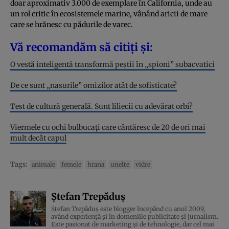
doar aproximativ 3.000 de exemplare în California, unde au
un rol critic în ecosistemele marine, vânând aricii de mare
care se hrănesc cu pădurile de varec.
Vă recomandăm să citiți și:
O vestă inteligentă transformă peștii în „spioni” subacvatici
De ce sunt „nasurile” omizilor atât de sofisticate?
Test de cultură generală. Sunt liliecii cu adevărat orbi?
Viermele cu ochi bulbucați care cântăresc de 20 de ori mai
mult decât capul
Tags:
animale
femele
hrana
unelte
vidre
Ștefan Trepăduș
Ștefan Trepăduș este blogger începând cu anul 2009,
având experiență și în domeniile publicitate și jurnalism.
Este pasionat de marketing și de tehnologie, dar cel mai