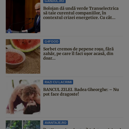
GANDUL.RO
Bolojan dă undă verde Transelectrica
să taie curentul companiilor, în
contextul crizei energetice. Cu cât...
G4FOOD
Sorbet cremos de pepene roșu, fără
zahăr, pe care îl faci ușor acasă, din
doar...
RAZI CU LACRIMI
BANCUL ZILEI. Badea Gheorghe: – Nu
pot face dragoste!
AVANTAJE.RO