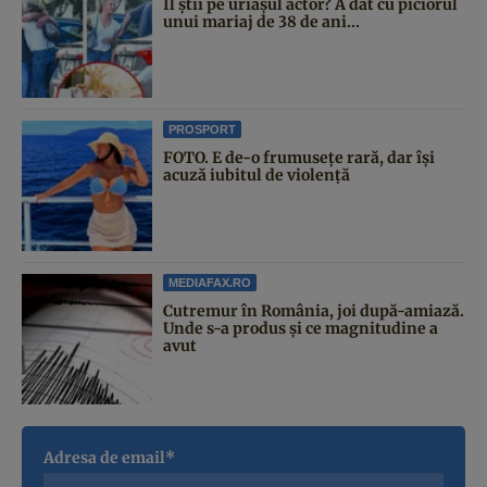
Îl știi pe uriașul actor? A dat cu piciorul
unui mariaj de 38 de ani...
PROSPORT
FOTO. E de-o frumusețe rară, dar își
acuză iubitul de violență
MEDIAFAX.RO
Cutremur în România, joi după-amiază.
Unde s-a produs și ce magnitudine a
avut
Adresa de email*