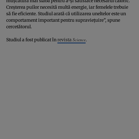
mușcătură mai slabă pentru a-și satisface necesarul caloric.
Creșterea puilor necesită multă energie, iar femelele trebuie
să fie eficiente. Studiul arată că utilizarea uneltelor este un
comportament important pentru supraviețuire”, spune
cercetătorul.
Science
Studiul a fost publicat în
revista
.