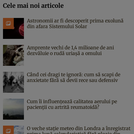
Cele mai noi articole
Astronomii ar fi descoperit prima exolună
din afara Sistemului Solar
Amprente vechi de 1,4 milioane de ani
dezvăluie o rudă uriașă a omului
Când cei dragi te ignoră: cum să scapi de
anxietate fără să devii rece sau defensiv
Cum îi influențează calitatea aerului pe
pacienții cu artrită reumatoidă?
O veche stație meteo din Londra a înregistrat
prima lună calendaristică fără ploaie din