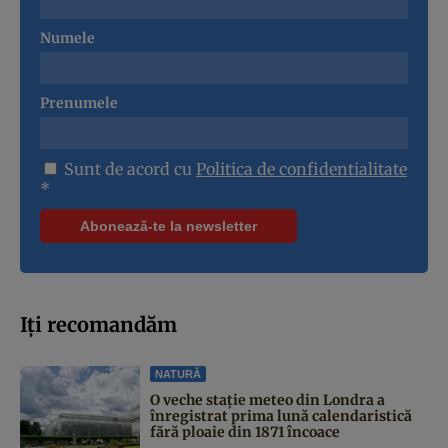
Numele
Prenumele
Sunt de acord cu
Politica de confidentialitate
*
Iți recomandăm
NATURĂ
O veche stație meteo din Londra a
înregistrat prima lună calendaristică
fără ploaie din 1871 încoace