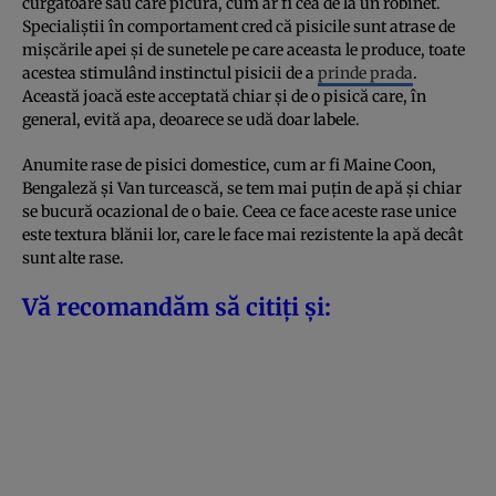
curgătoare sau care picură, cum ar fi cea de la un robinet.
Specialiștii în comportament cred că pisicile sunt atrase de
mișcările apei și de sunetele pe care aceasta le produce, toate
acestea stimulând instinctul pisicii de a
prinde prada
.
Această joacă este acceptată chiar și de o pisică care, în
general, evită apa, deoarece se udă doar labele.
Anumite rase de pisici domestice, cum ar fi Maine Coon,
Bengaleză și Van turcească, se tem mai puțin de apă și chiar
se bucură ocazional de o baie. Ceea ce face aceste rase unice
este textura blănii lor, care le face mai rezistente la apă decât
sunt alte rase.
Vă recomandăm să citiți și: