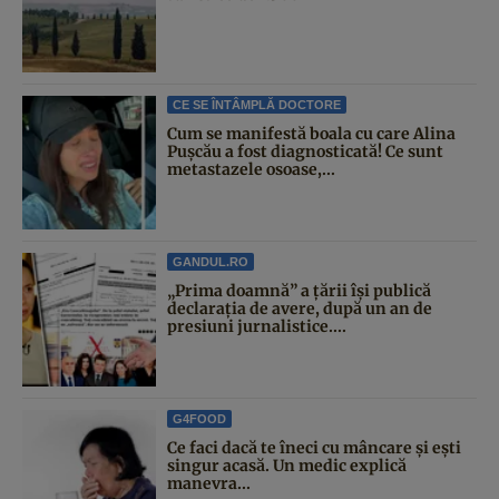
CE SE ÎNTÂMPLĂ DOCTORE
Cum se manifestă boala cu care Alina
Pușcău a fost diagnosticată! Ce sunt
metastazele osoase,...
GANDUL.RO
„Prima doamnă” a țării își publică
declarația de avere, după un an de
presiuni jurnalistice....
G4FOOD
Ce faci dacă te îneci cu mâncare și ești
singur acasă. Un medic explică
manevra...