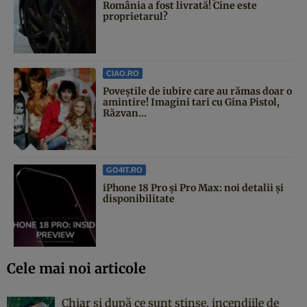
România a fost livrată! Cine este
proprietarul?
CIAO.RO
Poveştile de iubire care au rămas doar o
amintire! Imagini tari cu Gina Pistol,
Răzvan...
GO4IT.RO
iPhone 18 Pro și Pro Max: noi detalii și
disponibilitate
Cele mai noi articole
Chiar și după ce sunt stinse, incendiile de