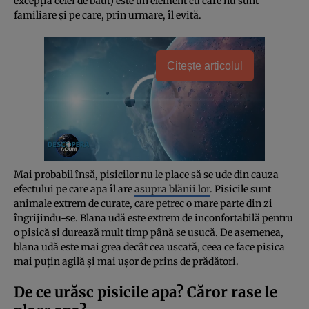
excepția celei de băut) este un element cu care nu sunt
familiare și pe care, prin urmare, îl evită.
Citește articolul
Mai probabil însă, pisicilor nu le place să se ude din cauza
efectului pe care apa îl are
asupra blănii lor
. Pisicile sunt
animale extrem de curate, care petrec o mare parte din zi
îngrijindu-se. Blana udă este extrem de inconfortabilă pentru
o pisică și durează mult timp până se usucă. De asemenea,
blana udă este mai grea decât cea uscată, ceea ce face pisica
mai puțin agilă și mai ușor de prins de prădători.
De ce urăsc pisicile apa? Căror rase le