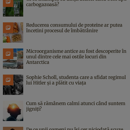
carbogazoasă?
Reducerea consumului de proteine ar putea
încetini procesul de îmbătrânire
Microorganisme antice au fost descoperite în
unul dintre cele mai ostile locuri din
Antarctica
Sophie Scholl, studenta care a sfidat regimul
lui Hitler și a plătit cu viața
Cum să rămânem calmi atunci când suntem
jigniți?
De ce unii oameni nu își cer niciodată scuze