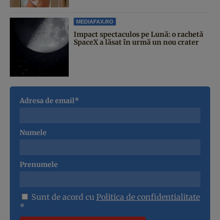
MEDIAFAX.RO
Impact spectaculos pe Lună: o rachetă
SpaceX a lăsat în urmă un nou crater
Adresa de email*
Numele
Prenumele
Sunt de acord cu
Politica de confidentialitate
*