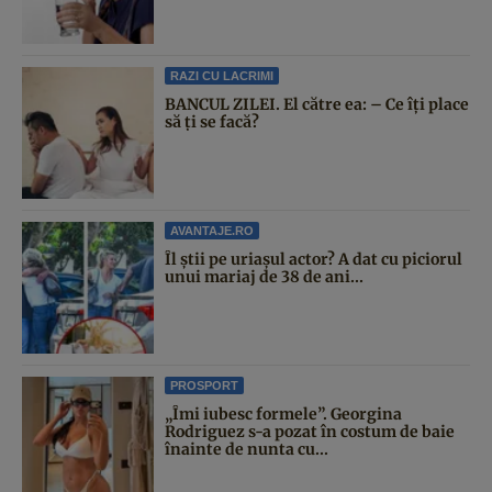
RAZI CU LACRIMI
BANCUL ZILEI. El către ea: – Ce îți place
să ți se facă?
AVANTAJE.RO
Îl știi pe uriașul actor? A dat cu piciorul
unui mariaj de 38 de ani...
PROSPORT
„Îmi iubesc formele”. Georgina
Rodriguez s-a pozat în costum de baie
înainte de nunta cu...