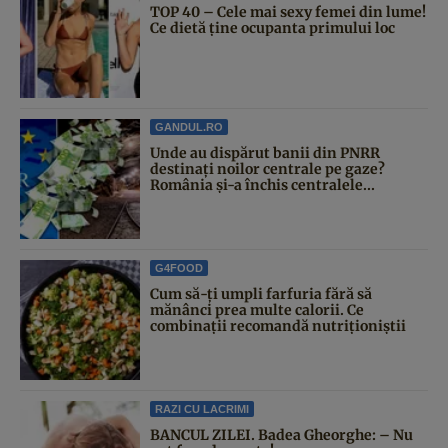
TOP 40 – Cele mai sexy femei din lume!
Ce dietă ține ocupanta primului loc
GANDUL.RO
Unde au dispărut banii din PNRR
destinați noilor centrale pe gaze?
România și-a închis centralele...
G4FOOD
Cum să-ți umpli farfuria fără să
mănânci prea multe calorii. Ce
combinații recomandă nutriționiștii
RAZI CU LACRIMI
BANCUL ZILEI. Badea Gheorghe: – Nu