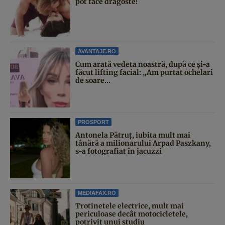
pot face dragoste!
AVANTAJE.RO
Cum arată vedeta noastră, după ce și-a
făcut lifting facial: „Am purtat ochelari
de soare...
PROSPORT
Antonela Pătruț, iubita mult mai
tânără a milionarului Arpad Paszkany,
s-a fotografiat în jacuzzi
MEDIAFAX.RO
Trotinetele electrice, mult mai
periculoase decât motocicletele,
potrivit unui studiu