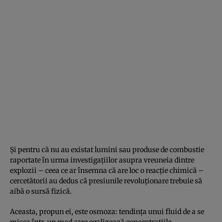
Și pentru că nu au existat lumini sau produse de combustie
raportate în urma investigațiilor asupra vreuneia dintre
explozii – ceea ce ar însemna că are loc o reacție chimică –
cercetătorii au dedus că presiunile revoluționare trebuie să
aibă o sursă fizică.
Aceasta, propun ei, este osmoza: tendința unui fluid de a se
mișca într-un mod care egalizează concentrațiile