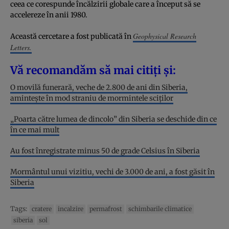
ceea ce corespunde încălzirii globale care a început să se
accelereze în anii 1980.
Geophysical Research
Această cercetare a fost publicată în
Letters.
Vă recomandăm să mai citiți și:
O movilă funerară, veche de 2.800 de ani din Siberia,
amintește în mod straniu de mormintele sciților
„Poarta către lumea de dincolo” din Siberia se deschide din ce
în ce mai mult
Au fost înregistrate minus 50 de grade Celsius în Siberia
Mormântul unui vizitiu, vechi de 3.000 de ani, a fost găsit în
Siberia
Tags:
cratere
incalzire
permafrost
schimbarile climatice
siberia
sol