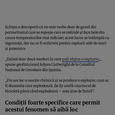
Echipa a descoperit că nu este vorba doar de gazul din
permafrostul care se topește care se extinde și face bule din
cauza temperaturilor mai ridicate; acest lucru se întâmplă cu
siguranță, dar nu ar fi suficient pentru explozii atât de mari
și puternice.
„Există doar două moduri în care
poți obține o explozie
„,
spune geofizicianul Julyan Cartwright de la Consiliul
Național de Cercetare din Spania.
„Fie are loc o reacție chimică și se produce o explozie, cum ar
fi dinamita care explodează, fie îți umfli cauciucul de
bicicletă până când explodează – asta ține de fizică”.
Condiții foarte specifice care permit
acestui fenomen să aibă loc