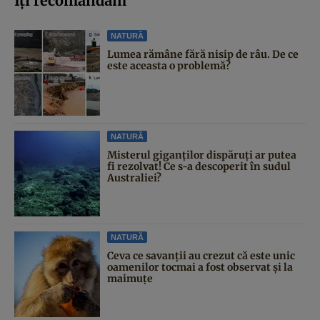
Iți recomandăm
NATURĂ
Lumea rămâne fără nisip de râu. De ce
este aceasta o problemă?
NATURĂ
Misterul giganților dispăruți ar putea
fi rezolvat! Ce s-a descoperit în sudul
Australiei?
NATURĂ
Ceva ce savanții au crezut că este unic
oamenilor tocmai a fost observat și la
maimuțe