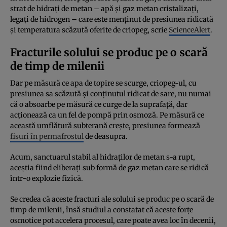
strat de hidrați de metan – apă și gaz metan cristalizați,
legați de hidrogen – care este menținut de presiunea ridicată
și temperatura scăzută oferite de criopeg, scrie
ScienceAlert
.
Fracturile solului se produc pe o scară
de timp de milenii
Dar pe măsură ce apa de topire se scurge, criopeg-ul, cu
presiunea sa scăzută și conținutul ridicat de sare, nu numai
că o absoarbe pe măsură ce curge de la suprafață, dar
acționează ca un fel de pompă prin osmoză. Pe măsură ce
această umflătură subterană crește, presiunea formează
fisuri în permafrostul
de deasupra.
Acum, sanctuarul stabil al hidraților de metan s-a rupt,
aceștia fiind eliberați sub formă de gaz metan care se ridică
într-o explozie fizică.
Se credea că aceste fracturi ale solului se produc pe o scară de
timp de milenii, însă studiul a constatat că aceste forțe
osmotice pot accelera procesul, care poate avea loc în decenii,