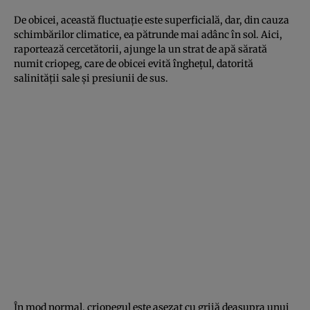
De obicei, această fluctuație este superficială, dar, din cauza
schimbărilor climatice, ea pătrunde mai adânc în sol. Aici,
raportează cercetătorii, ajunge la un strat de apă sărată
numit criopeg, care de obicei evită înghețul, datorită
salinității sale și presiunii de sus.
În mod normal, criopegul este așezat cu grijă deasupra unui