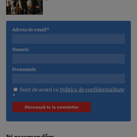
Adresa de email*
Numele
Prenumele
Sunt de acord cu
Politica de confidentialitate
*