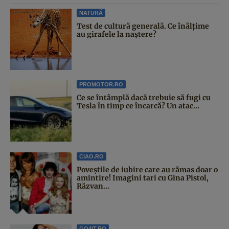
NATURĂ
Test de cultură generală. Ce înălțime
au girafele la naștere?
PROMOTOR.RO
Ce se întâmplă dacă trebuie să fugi cu
Tesla în timp ce încarcă? Un atac...
CIAO.RO
Poveştile de iubire care au rămas doar o
amintire! Imagini tari cu Gina Pistol,
Răzvan...
GO4IT.RO