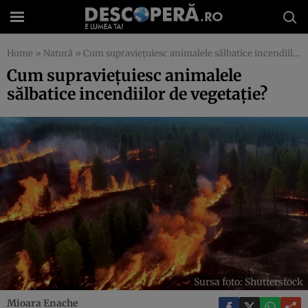
Home
»
Natură
»
Cum supraviețuiesc animalele sălbatice incendiilor de vegetație?
Cum supraviețuiesc animalele
sălbatice incendiilor de vegetație?
Sursa foto: Shutterstock
Mioara Enache