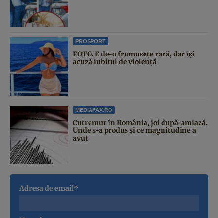
PROSPORT
FOTO. E de-o frumusețe rară, dar își
acuză iubitul de violență
MEDIAFAX.RO
Cutremur în România, joi după-amiază.
Unde s-a produs și ce magnitudine a
avut
Adresa de email*