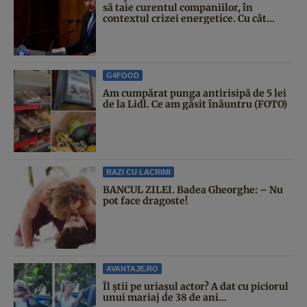
să taie curentul companiilor, în
contextul crizei energetice. Cu cât...
G4FOOD
Am cumpărat punga antirisipă de 5 lei
de la Lidl. Ce am găsit înăuntru (FOTO)
RAZI CU LACRIMI
BANCUL ZILEI. Badea Gheorghe: – Nu
pot face dragoste!
AVANTAJE.RO
Îl știi pe uriașul actor? A dat cu piciorul
unui mariaj de 38 de ani...