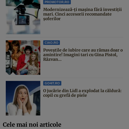
PROMOTOR.RO
Modernizează-ți mașina fără investiții
mari. Cinci accesorii recomandate
șoferilor
CIAO.RO
Poveştile de iubire care au rămas doar o
amintire! Imagini tari cu Gina Pistol,
Răzvan...
GO4IT.RO
O jucărie din Lidl a explodat la căldură:
copil cu grefă de piele
Cele mai noi articole