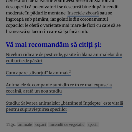
Cercetătorii de la Pacific Southwest Research Station au
descoperit că polenizatorii se descurcă bine după incendii
moderate în pădurile montane.
Insectele zboară
sau se
îngroapă sub pământ, iar golurile din coronamentul
copacilor le oferă o varietate mai mare de flori cu care să se
hrănească și locuri în care să își facă cuib.
Vă mai recomandăm să citiți și:
Niveluri ridicate de pesticide, găsite în blana animalelor din
cuiburile de păsări
Cum apare „divorțul” la animale?
Animalele de companie sunt din ce în ce mai expuse la
cocaină, arată un nou studiu
Studiu: Salvarea animalelor „bătrâne și înțelepte” este vitală
pentru supraviețuirea speciilor
Tags:
animale
copaci
incendii de vegetatie
specii