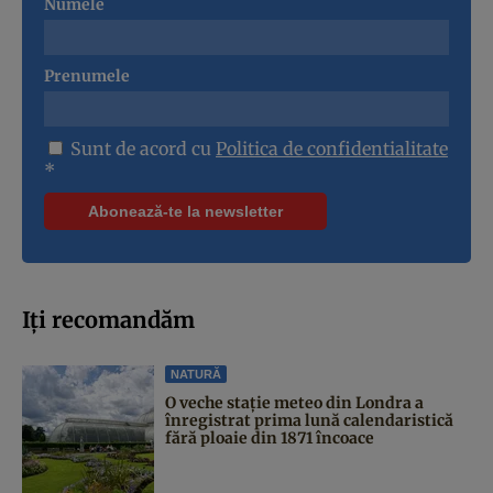
Numele
Prenumele
Sunt de acord cu
Politica de confidentialitate
*
Iți recomandăm
NATURĂ
O veche stație meteo din Londra a
înregistrat prima lună calendaristică
fără ploaie din 1871 încoace