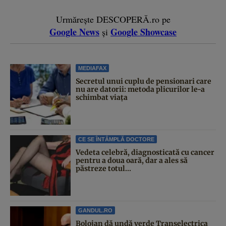
Urmărește DESCOPERĂ.ro pe
Google News
Google Showcase
și
MEDIAFAX
Secretul unui cuplu de pensionari care
nu are datorii: metoda plicurilor le-a
schimbat viața
CE SE ÎNTÂMPLĂ DOCTORE
Vedeta celebră, diagnosticată cu cancer
pentru a doua oară, dar a ales să
păstreze totul...
GANDUL.RO
Bolojan dă undă verde Transelectrica