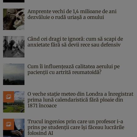
Amprente vechi de 1,4 milioane de ani
dezvăluie o rudă uriașă a omului
Când cei dragi te ignoră: cum să scapi de
anxietate fără să devii rece sau defensiv
Cum îi influențează calitatea aerului pe
pacienții cu artrită reumatoidă?
O veche stație meteo din Londra a înregistrat
prima lună calendaristică fără ploaie din
1871 încoace
Trucul ingenios prin care un profesor i-a
prins pe studenții care își făceau lucrările
folosind AI