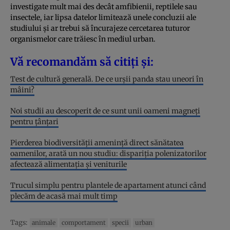
investigate mult mai des decât amfibienii, reptilele sau
insectele, iar lipsa datelor limitează unele concluzii ale
studiului și ar trebui să încurajeze cercetarea tuturor
organismelor care trăiesc în mediul urban.
Vă recomandăm să citiți și:
Test de cultură generală. De ce urșii panda stau uneori în
mâini?
Noi studii au descoperit de ce sunt unii oameni magneți
pentru țânțari
Pierderea biodiversității amenință direct sănătatea
oamenilor, arată un nou studiu: dispariția polenizatorilor
afectează alimentația și veniturile
Trucul simplu pentru plantele de apartament atunci când
plecăm de acasă mai mult timp
Tags:
animale
comportament
specii
urban