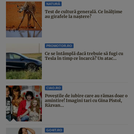
NATURĂ
Test de cultură generală. Ce înălțime
au girafele la naștere?
PROMOTOR.RO
Ce se întâmplă dacă trebuie să fugi cu
Tesla în timp ce încarcă? Un atac...
CIAO.RO
Poveştile de iubire care au rămas doar o
amintire! Imagini tari cu Gina Pistol,
Răzvan...
GO4IT.RO