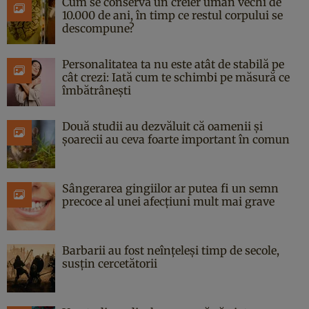
Cum se conservă un creier uman vechi de
10.000 de ani, în timp ce restul corpului se
descompune?
Personalitatea ta nu este atât de stabilă pe
cât crezi: Iată cum te schimbi pe măsură ce
îmbătrânești
Două studii au dezvăluit că oamenii și
șoarecii au ceva foarte important în comun
Sângerarea gingiilor ar putea fi un semn
precoce al unei afecțiuni mult mai grave
Barbarii au fost neînțeleși timp de secole,
susțin cercetătorii