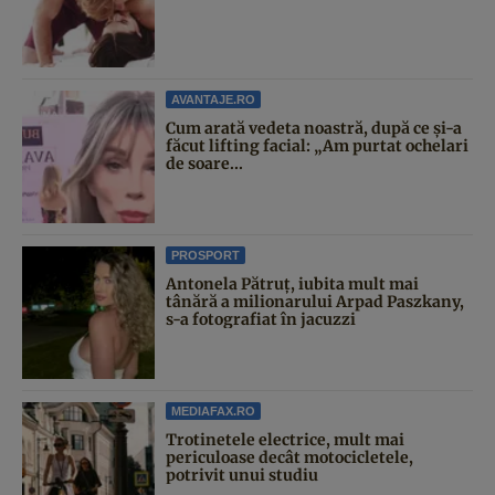
AVANTAJE.RO
Cum arată vedeta noastră, după ce și-a
făcut lifting facial: „Am purtat ochelari
de soare...
PROSPORT
Antonela Pătruț, iubita mult mai
tânără a milionarului Arpad Paszkany,
s-a fotografiat în jacuzzi
MEDIAFAX.RO
Trotinetele electrice, mult mai
periculoase decât motocicletele,
potrivit unui studiu