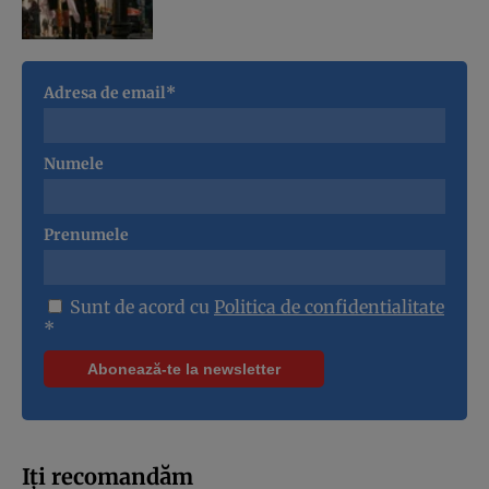
Adresa de email*
Numele
Prenumele
Sunt de acord cu
Politica de confidentialitate
*
Iți recomandăm