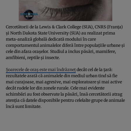
Cercetătorii de la Lewis & Clark College (SUA), CNRS (Franța)
și North Dakota State University (SUA) au realizat prima
meta-analiză globală dedicată modului în care
comportamentul animalelor diferă între populațiile urbane și
cele din afara orașelor. Studiul a inclus păsări, mamifere,
amfibieni, reptile și insecte.
Șoarecele de oraș este mai îndrăzneț
decât cel de la țară:
rezultatele arată că animalele din mediul urban tind să fie
mai curajoase, mai agresive, mai exploratoare și mai active
decât rudele lor din zonele rurale. Cele mai evidente
schimbări au fost observate la păsări, însă cercetătorii atrag
atenția că datele disponibile pentru celelalte grupe de animale
încă sunt limitate.