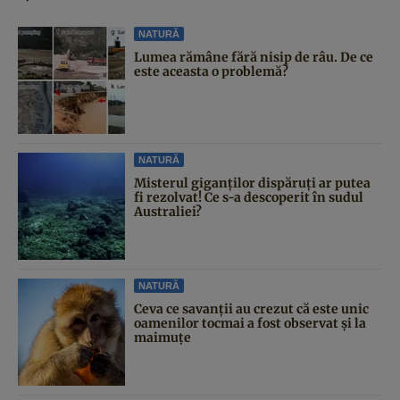
NATURĂ
Lumea rămâne fără nisip de râu. De ce
este aceasta o problemă?
NATURĂ
Misterul giganților dispăruți ar putea
fi rezolvat! Ce s-a descoperit în sudul
Australiei?
NATURĂ
Ceva ce savanții au crezut că este unic
oamenilor tocmai a fost observat și la
maimuțe