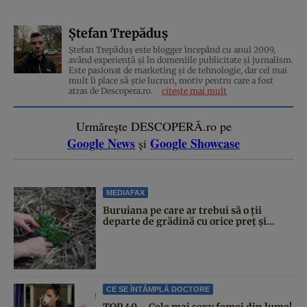
Ștefan Trepăduș
Ștefan Trepăduș este blogger începând cu anul 2009,
având experiență și în domeniile publicitate și jurnalism.
Este pasionat de marketing și de tehnologie, dar cel mai
mult îi place să știe lucruri, motiv pentru care a fost
atras de Descopera.ro.
citește mai mult
Urmărește DESCOPERĂ.ro pe
Google News
Google Showcase
și
MEDIAFAX
Buruiana pe care ar trebui să o ții
departe de grădină cu orice preț și...
CE SE ÎNTÂMPLĂ DOCTORE
TOP 40 – Cele mai sexy femei din lume!