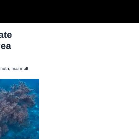
ate
rea
metri, mai mult