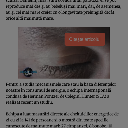
scurtă. Oamenii, însă, sunt dovada unui paradox: ei se pot
reproduce mai des şi au bebeluşi mai mari, dar, de asemenea,
au şi cel mai mare creier cu o longevitate prelungită decât
orice altă maimuţă mare.
Citește articolul
Pentru a studia mecanismele care stau la baza diferenţelor
noastre în consumul de energie, o echipă internaţională
condusă de Herman Pontzer de Colegiul Hunter (SUA) a
realizat recent un studiu.
Echipa a luat masurări directe ale cheltuielilor energetice de
zi cu zi la 141 de persoane şi o mostră din toate speciile
cunoscute de maimuţe mari: 27 cimpanzei, 8 bonobo, 10