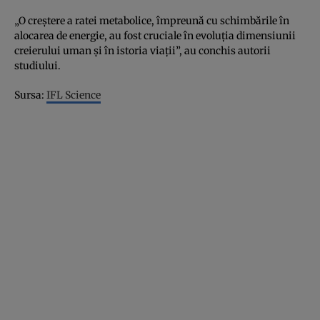
„O creştere a ratei metabolice, împreună cu schimbările în
alocarea de energie, au fost cruciale în evoluţia dimensiunii
creierului uman şi în istoria viaţii”, au conchis autorii
studiului.
Sursa:
IFL Science