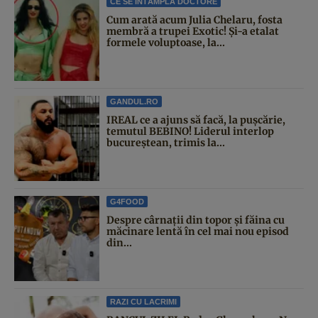
CE SE ÎNTÂMPLĂ DOCTORE
Cum arată acum Julia Chelaru, fosta
membră a trupei Exotic! Și-a etalat
formele voluptoase, la...
GANDUL.RO
IREAL ce a ajuns să facă, la pușcărie,
temutul BEBINO! Liderul interlop
bucureștean, trimis la...
G4FOOD
Despre cârnații din topor și făina cu
măcinare lentă în cel mai nou episod
din...
RAZI CU LACRIMI