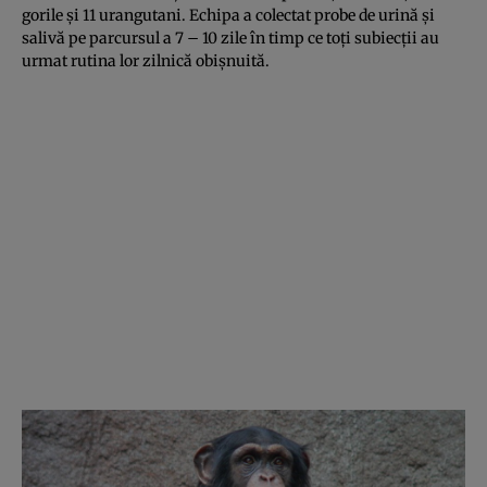
gorile şi 11 urangutani. Echipa a colectat probe de urină şi
salivă pe parcursul a 7 – 10 zile în timp ce toţi subiecţii au
urmat rutina lor zilnică obişnuită.