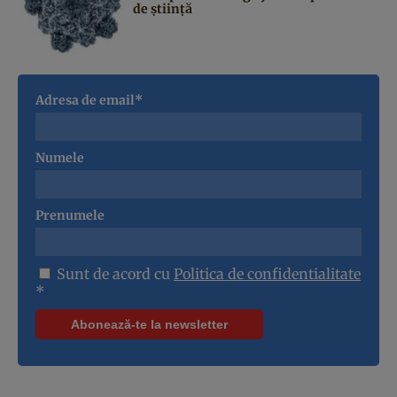
de știință
Adresa de email*
Numele
Prenumele
Sunt de acord cu
Politica de confidentialitate
*