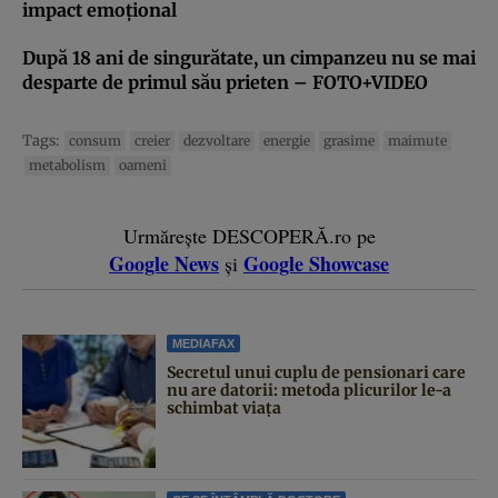
impact emoţional
După 18 ani de singurătate, un cimpanzeu nu se mai
desparte de primul său prieten – FOTO+VIDEO
Tags:
consum
creier
dezvoltare
energie
grasime
maimute
metabolism
oameni
Urmărește DESCOPERĂ.ro pe
Google News
Google Showcase
și
MEDIAFAX
Secretul unui cuplu de pensionari care
nu are datorii: metoda plicurilor le-a
schimbat viața