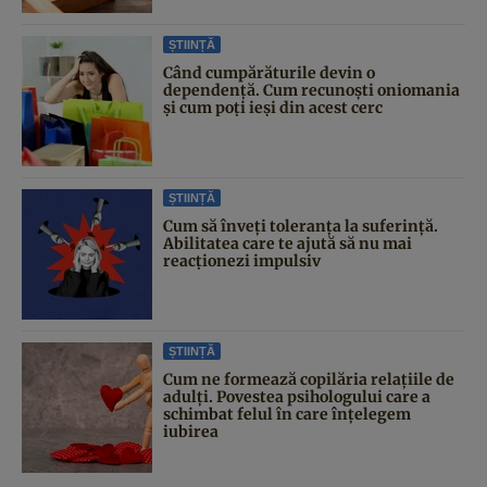
ȘTIINȚĂ
Când cumpărăturile devin o
dependență. Cum recunoști oniomania
și cum poți ieși din acest cerc
ȘTIINȚĂ
Cum să înveți toleranța la suferință.
Abilitatea care te ajută să nu mai
reacționezi impulsiv
ȘTIINȚĂ
Cum ne formează copilăria relațiile de
adulți. Povestea psihologului care a
schimbat felul în care înțelegem
iubirea