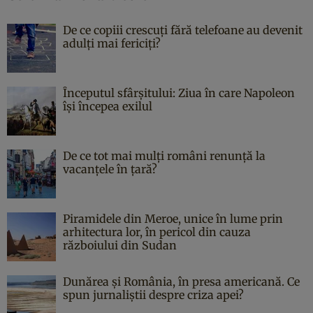
De ce copiii crescuți fără telefoane au devenit
adulți mai fericiți?
Începutul sfârşitului: Ziua în care Napoleon
îşi începea exilul
De ce tot mai mulți români renunță la
vacanțele în țară?
Piramidele din Meroe, unice în lume prin
arhitectura lor, în pericol din cauza
războiului din Sudan
Dunărea și România, în presa americană. Ce
spun jurnaliștii despre criza apei?