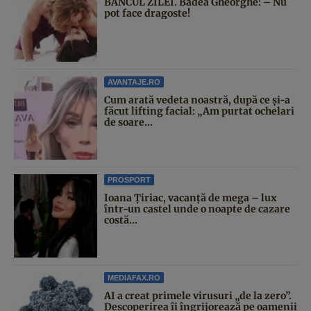
BANCUL ZILEI. Badea Gheorghe: – Nu
pot face dragoste!
AVANTAJE.RO
Cum arată vedeta noastră, după ce și-a
făcut lifting facial: „Am purtat ochelari
de soare...
PROSPORT
Ioana Țiriac, vacanță de mega – lux
într-un castel unde o noapte de cazare
costă...
MEDIAFAX.RO
AI a creat primele virusuri „de la zero”.
Descoperirea îi îngrijorează pe oamenii