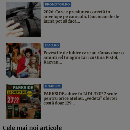
PROMOTOR.RO
2026: Care e presiunea corectă în
anvelope pe caniculă. Cauciucurile de
iarnă pot să facă...
CIAO.RO
Poveştile de iubire care au rămas doar o
amintire! Imagini tari cu Gina Pistol,
Răzvan...
GO4IT.RO
PARKSIDE aduce în LIDL TOP 7 scule
pentru orice atelier. „Vedeta” ofertei
costă doar 129...
Cele mai noi articole