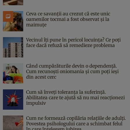
Ceva ce savanții au crezut că este unic
oamenilor tocmai a fost observat și la
maimuțe
Vecinul îți pune în pericol locuința? Ce poți
face dacă refuză să remedieze problema
Când cumpărăturile devin o dependență.
Cum recunoști oniomania și cum poți ieși
din acest cerc
Cum să înveți toleranța la suferință.
Abilitatea care te ajută să nu mai reacționezi
impulsiv
Cum ne formează copilăria relațiile de adulți.
Povestea psihologului care a schimbat felul
în care înțelegem iubirea