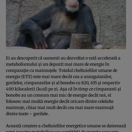
Ei au descoperit că oamenii au dezvoltat o rată accelerată a
metabolismului şi un depozit mai mare de energie în
comparaţie cu maimuţele. Totalul cheltuielilor umane de
energie (ETE) este mai mare decât cea a urangutanilor,
gorilelor, cimpanzeilor şi al bonobo cu 820, 635 şi respectiv
400 kilocalorii (kcal) pe zi. Aşa că în timp ce cimpanzeii şi
bonobo au un consum mai mic de energie decât noi, ei
folosesc mai multă energie decât oricare dintre celelalte
maimuţe, chiar mai mult decât cea mai mare maimuţă
dintre toate – gorilele.
Această creştere a cheltuielilor energetice umane se datorează
ratei noastre metabolice sau cantităţii de energie care este