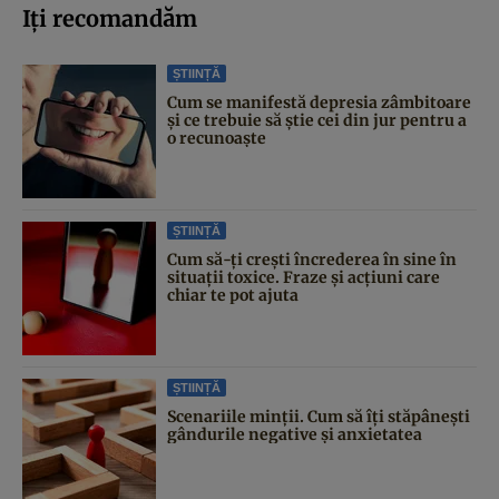
Iți recomandăm
ȘTIINȚĂ
Cum se manifestă depresia zâmbitoare
și ce trebuie să știe cei din jur pentru a
o recunoaște
ȘTIINȚĂ
Cum să-ți crești încrederea în sine în
situații toxice. Fraze și acțiuni care
chiar te pot ajuta
ȘTIINȚĂ
Scenariile minții. Cum să îți stăpânești
gândurile negative și anxietatea