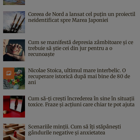
Coreea de Nord a lansat cel puțin un proiectil
neidentificat spre Marea Japoniei
Cum se manifestă depresia zâmbitoare și ce
trebuie să știe cei din jur pentru a o
recunoaște
Nicolae Stoica, ultimul mare interbelic. O
recuperare istorică după mai bine de 80 de
ani
Cum să-ți crești încrederea în sine în situații
toxice. Fraze și acțiuni care chiar te pot ajuta
Scenariile minții. Cum să îți stăpânești
gândurile negative și anxietatea