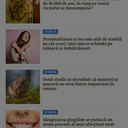
de 10.000 de ani, în timp ce restul
corpului se descompune?
ȘTIINȚĂ
Personalitatea ta nu este atât de stabilă
pe cât crezi: Iată cum te schimbi pe
măsură ce îmbătrânești
ȘTIINȚĂ
Două studii au dezvăluit că oamenii și
șoarecii au ceva foarte important în
comun
ȘTIINȚĂ
Sângerarea gingiilor ar putea fi un
semn precoce al unei afecțiuni mult