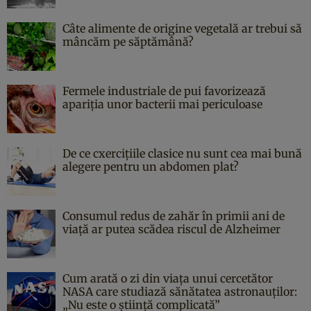
Câte alimente de origine vegetală ar trebui să
mâncăm pe săptămână?
Fermele industriale de pui favorizează
apariția unor bacterii mai periculoase
De ce cxercițiile clasice nu sunt cea mai bună
alegere pentru un abdomen plat?
Consumul redus de zahăr în primii ani de
viață ar putea scădea riscul de Alzheimer
Cum arată o zi din viața unui cercetător
NASA care studiază sănătatea astronauților:
„Nu este o știință complicată”