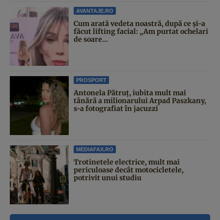
AVANTAJE.RO
Cum arată vedeta noastră, după ce și-a
făcut lifting facial: „Am purtat ochelari
de soare...
PROSPORT
Antonela Pătruț, iubita mult mai
tânără a milionarului Arpad Paszkany,
s-a fotografiat în jacuzzi
MEDIAFAX.RO
Trotinetele electrice, mult mai
periculoase decât motocicletele,
potrivit unui studiu