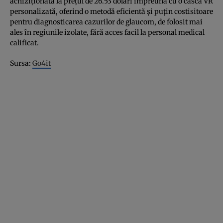
achiziţionată la preţul de 26.53 dolari împreună cu o cască VR
personalizată, oferind o metodă eficientă şi puţin costisitoare
pentru diagnosticarea cazurilor de glaucom, de folosit mai
ales în regiunile izolate, fără acces facil la personal medical
calificat.
Sursa:
Go4it