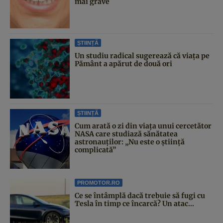
mai grave
ȘTIINȚĂ
Un studiu radical sugerează că viața pe
Pământ a apărut de două ori
ȘTIINȚĂ
Cum arată o zi din viața unui cercetător
NASA care studiază sănătatea
astronauților: „Nu este o știință
complicată”
PROMOTOR.RO
Ce se întâmplă dacă trebuie să fugi cu
Tesla în timp ce încarcă? Un atac...