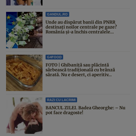
GANDUL.RO
Unde au dispărut banii din PNRR
destinați noilor centrale pe gaze?
România și-a închis centralele...
G4FOOD
FOTO | Ghibaniță sau plăcintă
sârbească tradițională cu brânză
sărată. Nu e desert, ci aperitiv...
RAZI CU LACRIMI
BANCUL ZILEI. Badea Gheorghe: – Nu
pot face dragoste!