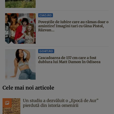
CIAO.RO
Poveştile de iubire care au rămas doar o
amintire! Imagini tari cu Gina Pistol,
Răzvan...
GO4IT.RO
Cascadoarea de 137 cm care a fost
dublura lui Matt Damon în Odiseea
Cele mai noi articole
Un studiu a dezvăluit o „Epocă de Aur”
pierdută din istoria omenirii