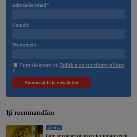
Adresa de email*
Numele
Prenumele
Sunt de acord cu
Politica de confidentialitate
*
Iți recomandăm
ȘTIINȚĂ
Cum se conservă un creier uman vechi