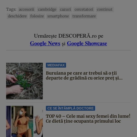
Tags:
accesorii
cambridge
cazuri
cercetatori
continut
deschidere
folosire
smartphone
transformare
Urmărește DESCOPERĂ.ro pe
Google News
Google Showcase
și
MEDIAFAX
Buruiana pe care ar trebui să o ții
departe de grădină cu orice preț și...
CE SE ÎNTÂMPLĂ DOCTORE
TOP 40 – Cele mai sexy femei din lume!
Ce dietă ține ocupanta primului loc