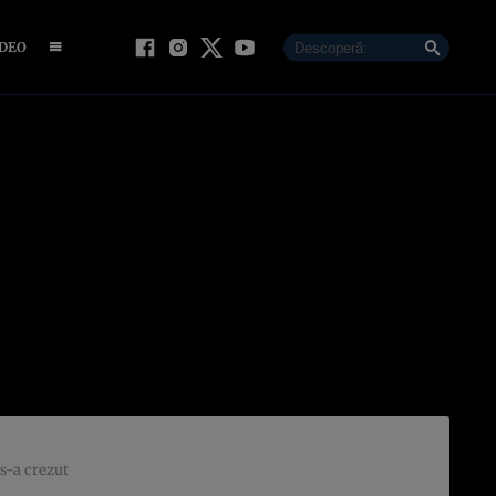
IDEO
s-a crezut