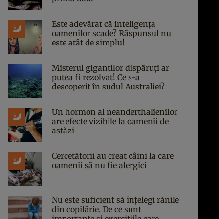
Este adevărat că inteligența
oamenilor scade? Răspunsul nu
este atât de simplu!
Misterul giganților dispăruți ar
putea fi rezolvat! Ce s-a
descoperit în sudul Australiei?
Un hormon al neanderthalienilor
are efecte vizibile la oamenii de
astăzi
Cercetătorii au creat câini la care
oamenii să nu fie alergici
Nu este suficient să înțelegi rănile
din copilărie. De ce sunt
importante și exercițiile care