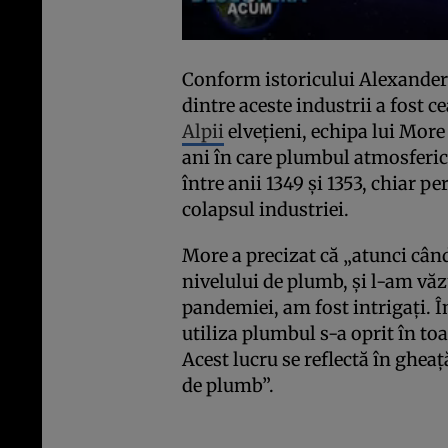
Conform istoricului Alexander 
dintre aceste industrii a fost 
Alpii
elveţieni, echipa lui More
ani în care plumbul atmosferic 
între anii 1349 şi 1353, chiar p
colapsul industriei.
More a precizat că „atunci câ
nivelului de plumb, şi l-am vă
pandemiei, am fost intrigaţi. Î
utiliza plumbul s-a oprit în to
Acest lucru se reflectă în ghea
de plumb”.