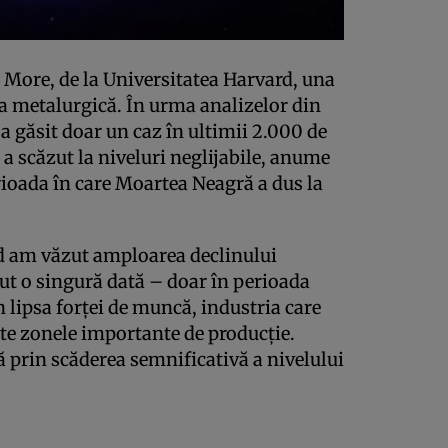
More, de la Universitatea Harvard, una
cea metalurgică. În urma analizelor din
 a găsit doar un caz în ultimii 2.000 de
a scăzut la niveluri neglijabile, anume
erioada în care Moartea Neagră a dus la
nd am văzut amploarea declinului
zut o singură dată – doar în perioada
n lipsa forţei de muncă, industria care
ate zonele importante de producţie.
ţă prin scăderea semnificativă a nivelului