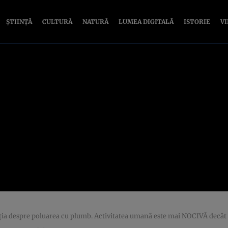
ȘTIINȚĂ
CULTURĂ
NATURĂ
LUMEA DIGITALĂ
ISTORIE
V
a despre poluarea cu plumb. Activitatea umană este mai NOCIVĂ decât 