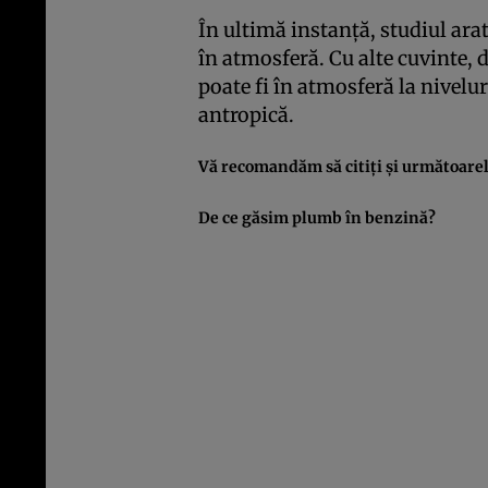
În ultimă instanţă, studiul ara
în atmosferă. Cu alte cuvinte, 
poate fi în atmosferă la nivelur
antropică.
Vă recomandăm să citiţi şi următoarele
De ce găsim plumb în benzină?