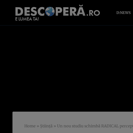
D:NEWS
Home
»
Știință
»
Un nou studiu schimbă RADICAL percepţi