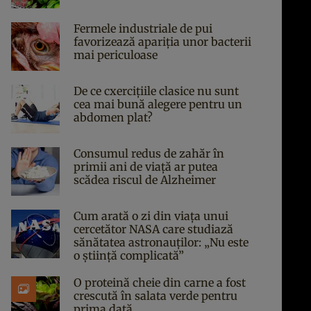
Fermele industriale de pui
favorizează apariția unor bacterii
mai periculoase
De ce cxercițiile clasice nu sunt
cea mai bună alegere pentru un
abdomen plat?
Consumul redus de zahăr în
primii ani de viață ar putea
scădea riscul de Alzheimer
Cum arată o zi din viața unui
cercetător NASA care studiază
sănătatea astronauților: „Nu este
o știință complicată”
O proteină cheie din carne a fost
crescută în salata verde pentru
prima dată