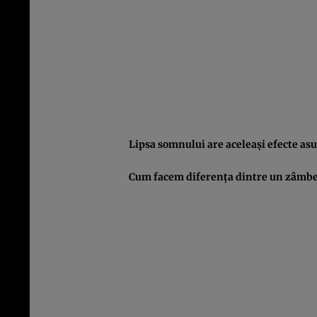
Lipsa somnului are aceleaşi efecte as
Cum facem diferenţa dintre un zâmbet 