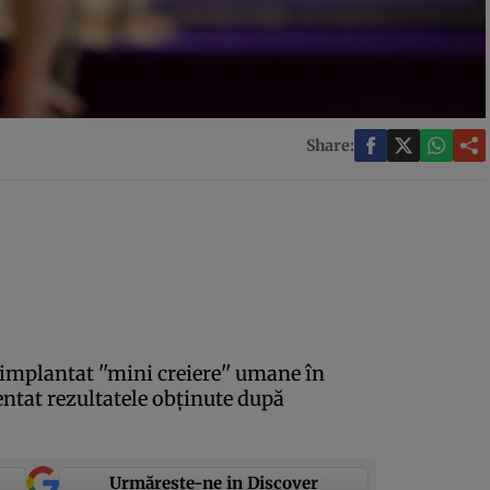
Share:
implantat ''mini creiere'' umane în
entat rezultatele obţinute după
Urmărește-ne in Discover