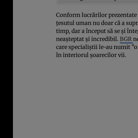
Conform lucrărilor prezentate 
ţesutul uman nu doar că a supr
timp, dar a început să se şi în
neaşteptat şi incredibil.
BGR
n
care specialiştii le-au numit ”
în interiorul şoarecilor vii.