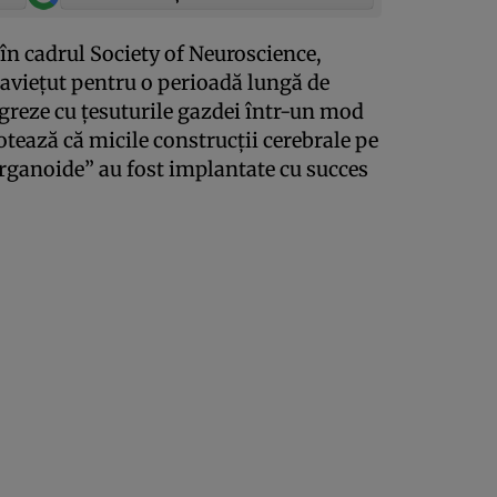
în cadrul Society of Neuroscience,
avieţut pentru o perioadă lungă de
tegreze cu ţesuturile gazdei într-un mod
otează că micile construcţii cerebrale pe
organoide” au fost implantate cu succes