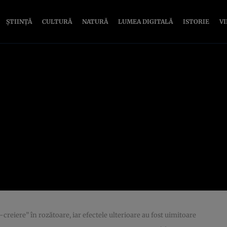
ȘTIINȚĂ
CULTURĂ
NATURĂ
LUMEA DIGITALĂ
ISTORIE
V
creiere” în rozătoare, iar efectele ulterioare au fost uimitoare