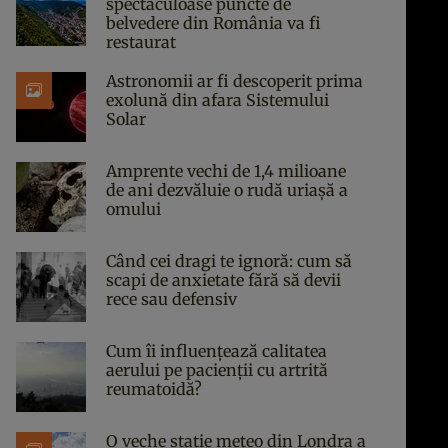
spectaculoase puncte de
belvedere din România va fi
restaurat
Astronomii ar fi descoperit prima
exolună din afara Sistemului
Solar
Amprente vechi de 1,4 milioane
de ani dezvăluie o rudă uriașă a
omului
Când cei dragi te ignoră: cum să
scapi de anxietate fără să devii
rece sau defensiv
Cum îi influențează calitatea
aerului pe pacienții cu artrită
reumatoidă?
O veche stație meteo din Londra a