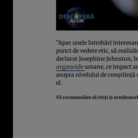
”Apar unele întrebări interesan
punct de vedere etic, să realiză
declarat Josephine Johnston, b
organoide
umane, ce impact ar 
asupra nivelului de conştiinţă s
el.
Vă recomandăm să citiţi şi următoarel