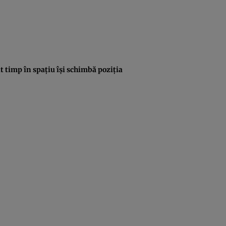
t timp în spaţiu îşi schimbă poziţia