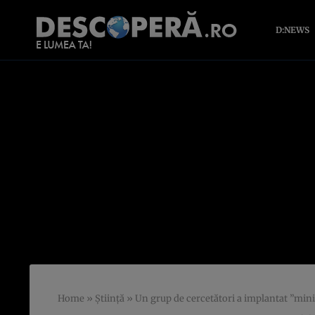
D:NEWS
Home
»
Știință
»
Un grup de cercetători a implantat ”mini-