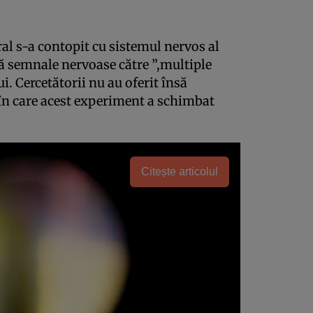
al s-a contopit cu sistemul nervos al
tă semnale nervoase către ”,multiple
i. Cercetătorii nu au oferit însă
 în care acest experiment a schimbat
.
Citește articolul