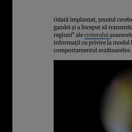
Odată implantat, ţesutul cerebr
gazdei şi a început să transmi
regiuni” ale
creierului
şoarecelu
informaţii cu privire la modul
comportamentul rozătoarelor