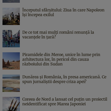
Începutul sfârşitului: Ziua în care Napoleon
îşi începea exilul
De ce tot mai mulți români renunță la
vacanțele în țară?
Piramidele din Meroe, unice în lume prin
arhitectura lor, în pericol din cauza
războiului din Sudan
Dunărea și România, în presa americană. Ce
spun jurnaliștii despre criza apei?
Coreea de Nord a lansat cel puțin un proiectil
neidentificat spre Marea Japoniei