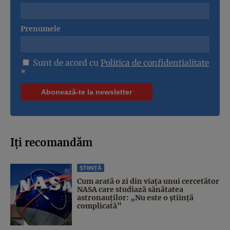
Prenumele
Sunt de acord cu
Politica de confidentialitate
*
Iți recomandăm
ȘTIINȚĂ
Cum arată o zi din viața unui cercetător
NASA care studiază sănătatea
astronauților: „Nu este o știință
complicată”