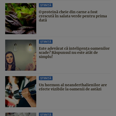
ȘTIINȚĂ
O proteină cheie din carne a fost
crescută în salata verde pentru prima
dată
ȘTIINȚĂ
Este adevărat că inteligența oamenilor
scade? Răspunsul nu este atât de
simplu!
ȘTIINȚĂ
Un hormon al neanderthalienilor are
efecte vizibile la oamenii de astăzi
ȘTIINȚĂ