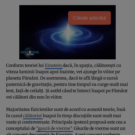
Citește articolul
Conform teoriei lui
Einstein
dacă, în spaţiu, călătoreşti cu
viteza luminii înapoi apoi înainte, vei ajunge în viitor pe
planeta Pământ. De asemenea, dacă te afli lângă o sursă
puternică de gravitaţie, pentru tine timpul va curge mult mai
lent, faţă de ceilalţi. Şi astfel când te întorci înapoi pe Pământ
vei călători din nou în viitor.
Majoritatea fizicienilor sunt de acord cu această teorie, însă
în cazul
călătoriei
înapoi în timp discuţiile sunt mult mai
vaste şi controversate. Principala ipoteză propusă este cea a
conceptului de
”gaură de vierme”.
Găurile de vierme sunt un
alt concept descoperit de Einstein. Acest concept vorbeşte