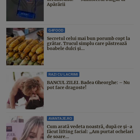
Apărării
G4FOOD
Secretul celui mai bun porumb copt la
grătar. Trucul simplu care păstrează
boabele dulci și...
RAZI CU LACRIMI
BANCUL ZILEI. Badea Gheorghe: – Nu
pot face dragoste!
AVANTAJE.RO
Cum arată vedeta noastră, după ce și-a
făcut lifting facial: „Am purtat ochelari
de soare...