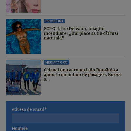
PROSPORT
FOTO. Irina Deleanu, imagini
incendiare: „Îmi place să fiu cât mai
naturală”
MEDIAFAX.RO
Cel mai nou aeroport din România a
ajuns la un milion de pasageri. Borna
a...
Adresa de email*
Numele