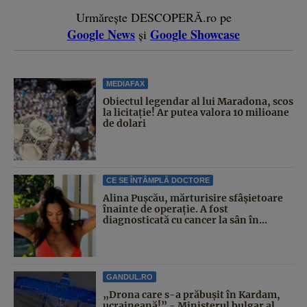
Urmărește DESCOPERĂ.ro pe
Google News
Google Showcase
și
MEDIAFAX
Obiectul legendar al lui Maradona, scos
la licitație! Ar putea valora 10 milioane
de dolari
CE SE ÎNTÂMPLĂ DOCTORE
Alina Pușcău, mărturisire sfâșietoare
înainte de operație. A fost
diagnosticată cu cancer la sân în...
GANDUL.RO
„Drona care s-a prăbușit în Kardam,
ucraineană!” - Ministerul bulgar al