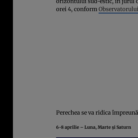
orizontului sud-estic, în jurul o
orei 4, conform
Observatorulu
Perechea se va ridica împreună 
6-8 aprilie – Luna, Marte şi Saturn