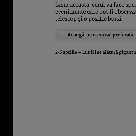
Luna aceasta, cerul va face spec
evenimente care pot fi observat
telescop şi o poziţie bună.
Adaugă-ne ca sursă preferată
2-5 aprilie – Lunii i se alătură gigant