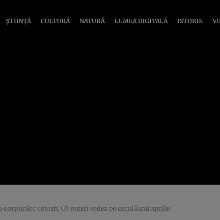
ȘTIINȚĂ
CULTURĂ
NATURĂ
LUMEA DIGITALĂ
ISTORIE
V
e corpurilor cereşti. Ce puteţi vedea pe cerul lunii aprilie