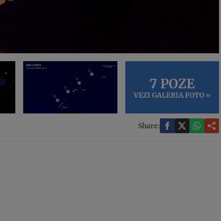
7 POZE
VEZI GALERIA FOTO »
Share: