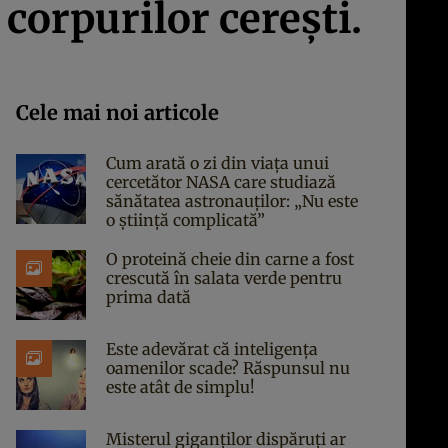
 corpurilor cereşti.
Cele mai noi articole
Cum arată o zi din viața unui
cercetător NASA care studiază
sănătatea astronauților: „Nu este
o știință complicată”
O proteină cheie din carne a fost
crescută în salata verde pentru
prima dată
Este adevărat că inteligența
oamenilor scade? Răspunsul nu
este atât de simplu!
Misterul giganților dispăruți ar