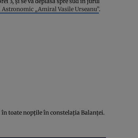
rei 3, şi se va deplasa spre sud în jurul
i Astronomic „Amiral Vasile Urseanu”
.
în toate nopţile în constelaţia Balanţei.