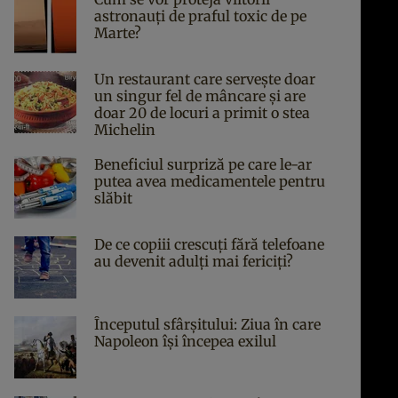
astronauți de praful toxic de pe
Marte?
Un restaurant care servește doar
un singur fel de mâncare și are
doar 20 de locuri a primit o stea
Michelin
Beneficiul surpriză pe care le-ar
putea avea medicamentele pentru
slăbit
De ce copiii crescuți fără telefoane
au devenit adulți mai fericiți?
Începutul sfârşitului: Ziua în care
Napoleon îşi începea exilul