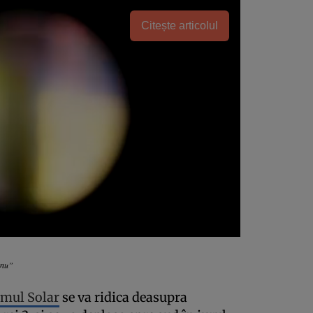
Citește articolul
anu”
emul Solar
se va ridica deasupra