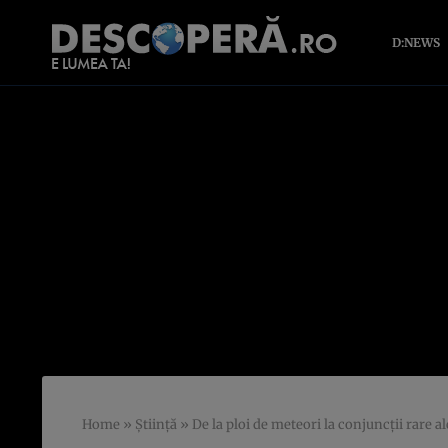
D:NEWS
Home
»
Știință
»
De la ploi de meteori la conjuncţii rare al