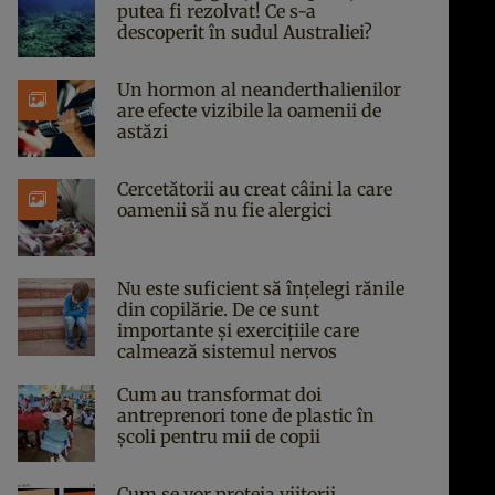
putea fi rezolvat! Ce s-a
descoperit în sudul Australiei?
Un hormon al neanderthalienilor
are efecte vizibile la oamenii de
astăzi
Cercetătorii au creat câini la care
oamenii să nu fie alergici
Nu este suficient să înțelegi rănile
din copilărie. De ce sunt
importante și exercițiile care
calmează sistemul nervos
Cum au transformat doi
antreprenori tone de plastic în
școli pentru mii de copii
Cum se vor proteja viitorii