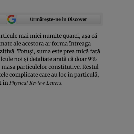
Urmărește-ne in Discover
articule mai mici numite quarci, aşa că
umate ale acestora ar forma întreaga
zitivă. Totuşi, suma este prea mică faţă
lcule noi şi detaliate arată că doar 9%
a masa particulelor constitutive. Restul
ele complicate care au loc în particulă,
Physical Review Letters.
t în