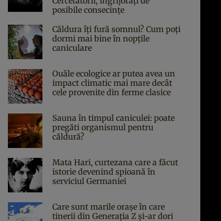
Cercetătorii, îngrijorați de
posibile consecințe
Căldura îți fură somnul? Cum poți
dormi mai bine în nopțile
caniculare
Ouăle ecologice ar putea avea un
impact climatic mai mare decât
cele provenite din ferme clasice
Sauna în timpul caniculei: poate
pregăti organismul pentru
căldură?
Mata Hari, curtezana care a făcut
istorie devenind spioană în
serviciul Germaniei
Care sunt marile orașe în care
tinerii din Generația Z și-ar dori