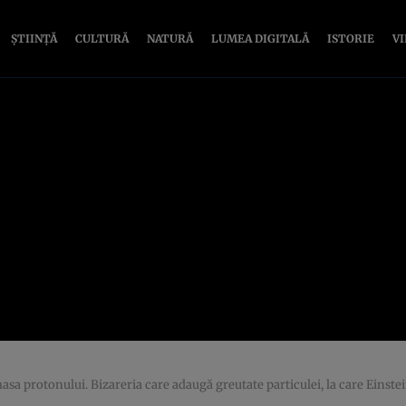
ȘTIINȚĂ
CULTURĂ
NATURĂ
LUMEA DIGITALĂ
ISTORIE
V
asa protonului. Bizareria care adaugă greutate particulei, la care Einstei