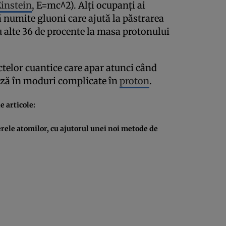
instein
, E=mc^2). Alţi ocupanţi ai
 numite gluoni care ajută la păstrarea
u alte 36 de procente la masa protonului
ctelor cuantice care apar atunci când
ează în moduri complicate în
proton
.
 articole:
rele atomilor, cu ajutorul unei noi metode de