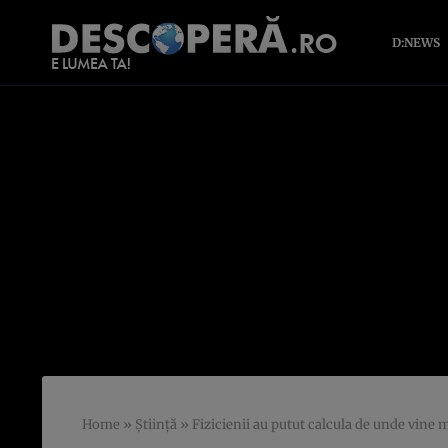
D:NEWS
Home
»
Știință
»
Fizicienii au putut calcula de unde vine m