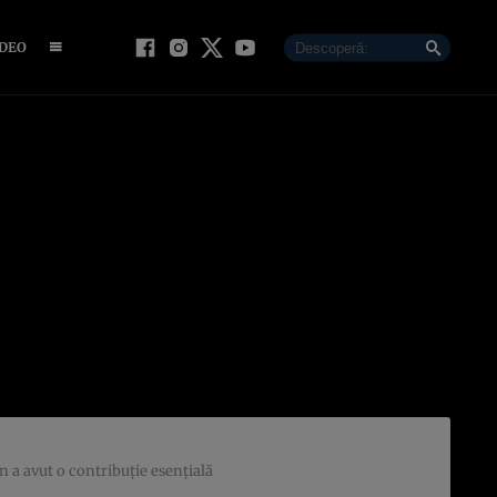
IDEO
n a avut o contribuţie esenţială