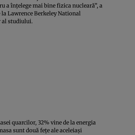
u a înţelege mai bine fizica nucleară”, a
 la Lawrence Berkeley National
 al studiului.
masei quarcilor, 32% vine de la energia
masa sunt două feţe ale aceleiaşi