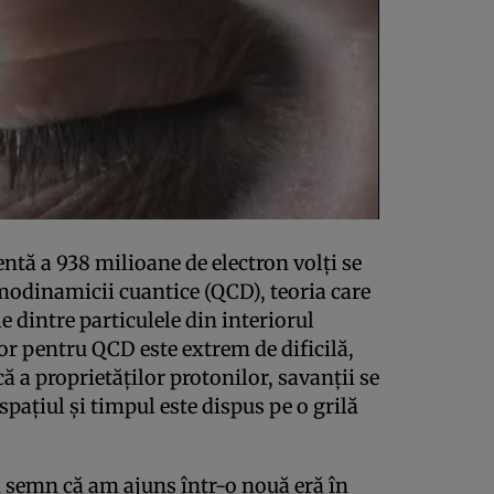
ntă a 938 milioane de electron volţi se
odinamicii cuantice (QCD), teoria care
e dintre particulele din interiorul
or pentru QCD este extrem de dificilă,
că a proprietăţilor protonilor, savanţii se
paţiul şi timpul este dispus pe o grilă
n semn că am ajuns într-o nouă eră în