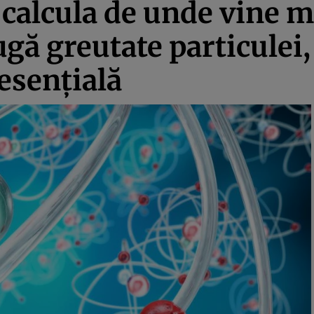
t calcula de unde vine 
gă greutate particulei, 
 esenţială