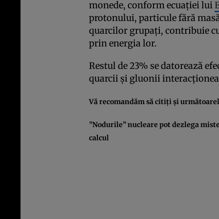
monede, conform ecuaţiei lui
E
protonului, particule fără masă
quarcilor grupaţi, contribuie c
prin energia lor.
Restul de 23% se datorează efe
quarcii şi gluonii interacţion
Vă recomandăm să citiţi şi următoarele
”Nodurile” nucleare pot dezlega miste
calcul