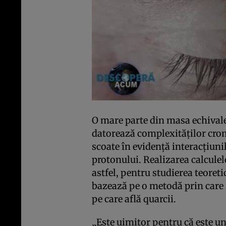
O mare parte din masa echivale
datorează complexităţilor crom
scoate în evidenţă interacţiunil
protonului. Realizarea calculel
astfel, pentru studierea teoreti
bazează pe o metodă prin care s
pe care află quarcii.
„Este uimitor pentru că este u