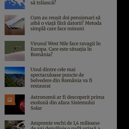
să trăiască?
Cum au reușit doi pensionari să
aibă o viață fără datorii? Metoda
simplă care face minuni
Virusul West Nile face ravagii în
Europa. Care este situația în
România?
Unul dintre cele mai
spectaculoase puncte de
belvedere din România va fi
restaurat
Astronomii ar fi descoperit prima
exolună din afara Sistemului
Solar
Amprente vechi de 1,4 milioane
de ani dezvăluie o rudă uriașă a