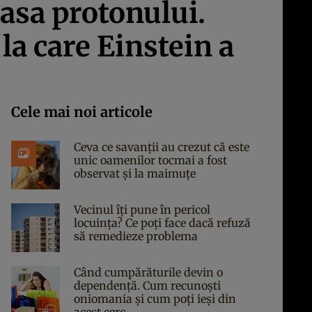
masa protonului.
la care Einstein a
Cele mai noi articole
Ceva ce savanții au crezut că este
unic oamenilor tocmai a fost
observat și la maimuțe
Vecinul îți pune în pericol
locuința? Ce poți face dacă refuză
să remedieze problema
Când cumpărăturile devin o
dependență. Cum recunoști
oniomania și cum poți ieși din