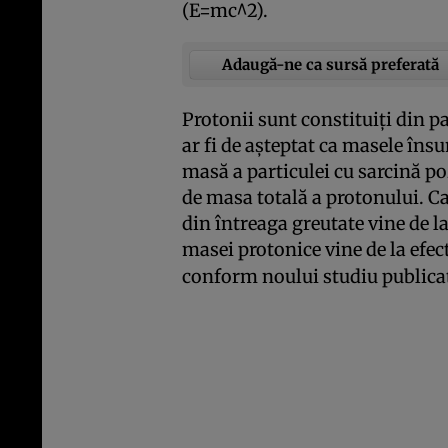
(E=mc^2).
Adaugă-ne ca sursă preferată
Protonii sunt constituiţi din p
ar fi de aşteptat ca masele îns
masă a particulei cu sarcină po
de masa totală a protonului. Ca
din întreaga greutate vine de l
masei protonice vine de la efect
conform noului studiu publica