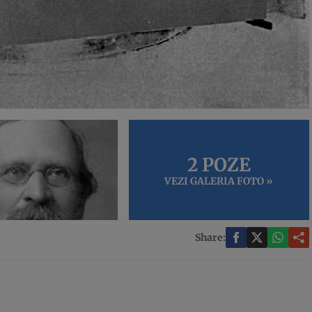
2 POZE
VEZI GALERIA FOTO »
Share: