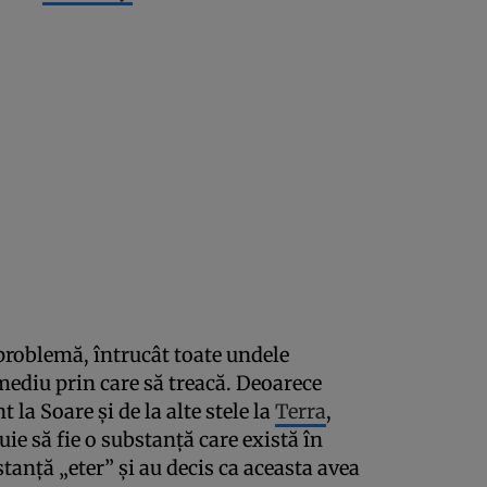
problemă, întrucât toate undele
ediu prin care să treacă. Deoarece
la Soare şi de la alte stele la
Terra
,
uie să fie o substanţă care există în
tanţă „eter” şi au decis ca aceasta avea