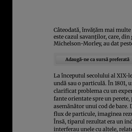
Câteodată, învăţăm mai multe d
este cazul savanţilor, care, di
Michelson-Morley, au dat peste 
Adaugă-ne ca sursă preferată
La începutul secolului al XIX-l
undă sau o particulă. În 1801,
clarificat problema cu un expe
fante orientate spre un perete
asemănător unui cod de bare. 
flux de particule, imaginea rez
Însă, tiparul rezultat era un in
interferau unele cu altele, rela