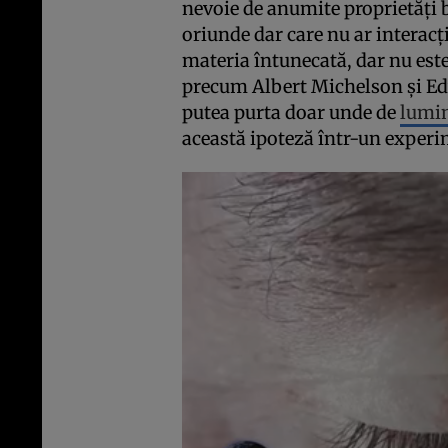
nevoie de anumite proprietăţi bi
oriunde dar care nu ar interac
materia întunecată, dar nu este 
precum Albert Michelson şi Ed
putea purta doar unde de
lumi
această ipoteză într-un experi