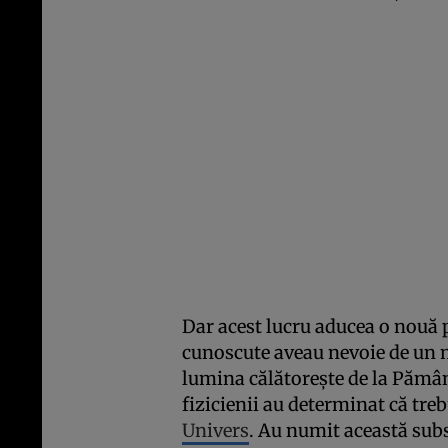
Dar acest lucru aducea o nouă 
cunoscute aveau nevoie de un m
lumina călătoreşte de la Pământ 
fizicienii au determinat că treb
Univers
. Au numit această subs