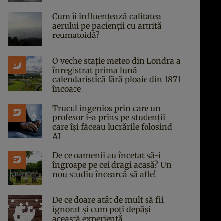
Cum îi influențează calitatea
aerului pe pacienții cu artrită
reumatoidă?
O veche stație meteo din Londra a
înregistrat prima lună
calendaristică fără ploaie din 1871
încoace
Trucul ingenios prin care un
profesor i-a prins pe studenții
care își făceau lucrările folosind
AI
De ce oamenii au încetat să-i
îngroape pe cei dragi acasă? Un
nou studiu încearcă să afle!
De ce doare atât de mult să fii
ignorat și cum poți depăși
această experiență