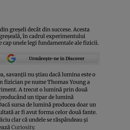
in greşeli decât din succese. Acesta
n greşeală, în cadrul experimentului
cap unele legi fundamentale ale fizicii.
Urmărește-ne in Discover
ea, savanţii nu ştiau dacă lumina este o
 un fizician pe nume Thomas Young a
riment. A trecut o lumină prin două
, producând un tipar de lumină
Dacă sursa de lumină producea doar un
ultată ar fi avut forma celor două fante.
diciu clar că undele se răspândeau şi
tează
Curiosity.