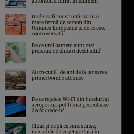
autohton a intrat în faliment
Unde va fi construită cea mai
mare fermă de somon din
Uniunea Europeană și de ce este
controversată?
De ce unii oameni sunt mai
preferați de țânțari decât alții?
Au trecut 81 de ani de la lansarea
primei bombe atomice
De ce rețelele Wi-Fi din hoteluri și
aeroporturi pot fi mai periculoase
decât credem?
Chiar și după ce sunt stinse,
incendiile de vegetație lasă în