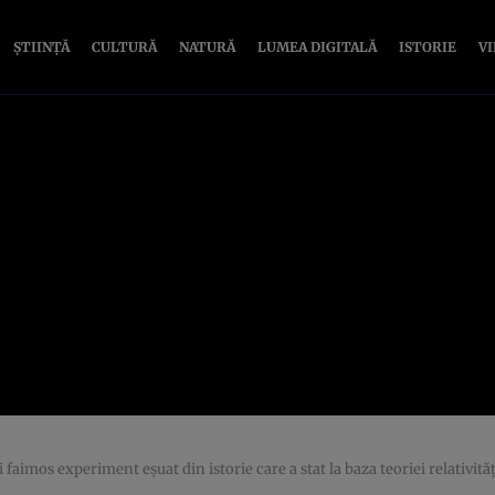
ȘTIINȚĂ
CULTURĂ
NATURĂ
LUMEA DIGITALĂ
ISTORIE
V
mos experiment eşuat din istorie care a stat la baza teoriei relativităţi