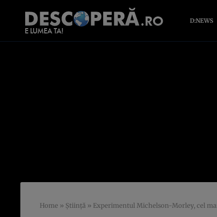
D:NEWS
Home
»
Știință
»
Experimentul Michelson-Morley, cel mai fai