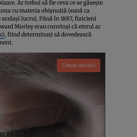
zare. Ar trebui să fie ceva ce se găseşte
ţiona cu materia obişnuită (sună ca
acelaşi lucru). Până în 1887, fizicieni
ward Morley erau convinşi că eterul ar
nă
, fiind determinaţi să dovedească
ment.
Citește articolul