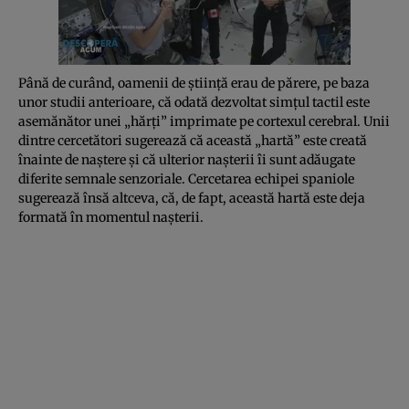
Până de curând, oamenii de ştiinţă erau de părere, pe baza
unor studii anterioare, că odată dezvoltat
simţul tactil
este
asemănător unei „hărţi” imprimate pe cortexul cerebral. Unii
dintre cercetători sugerează că această „hartă” este creată
înainte de naştere şi că ulterior naşterii îi sunt adăugate
diferite semnale senzoriale. Cercetarea echipei spaniole
sugerează însă altceva, că, de fapt, această hartă este deja
formată în momentul naşterii.