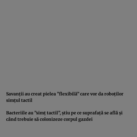
Savanţii au creat pielea ”flexibilă” care vor da roboţilor
simţul tactil
Bacteriile au ”simţ tactil”, ştiu pe ce suprafaţă se află şi
când trebuie să colonizeze corpul gazdei