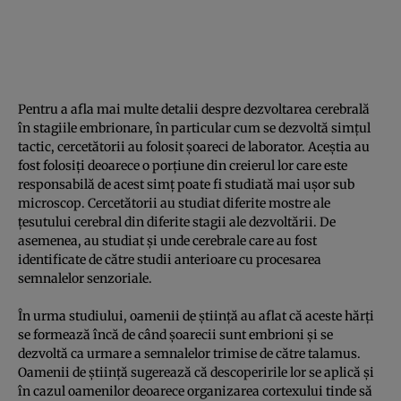
Pentru a afla mai multe detalii despre dezvoltarea cerebrală
în stagiile embrionare, în particular cum se dezvoltă simţul
tactic, cercetătorii au folosit şoareci de laborator. Aceştia au
fost folosiţi deoarece o porţiune din creierul lor care este
responsabilă de acest simţ poate fi studiată mai uşor sub
microscop. Cercetătorii au studiat diferite mostre ale
ţesutului cerebral din diferite stagii ale dezvoltării. De
asemenea, au studiat şi unde cerebrale care au fost
identificate de către studii anterioare cu procesarea
semnalelor senzoriale.
În urma studiului, oamenii de ştiinţă au aflat că aceste hărţi
se formează încă de când şoarecii sunt
embrioni
şi se
dezvoltă ca urmare a semnalelor trimise de către talamus.
Oamenii de ştiinţă sugerează că descoperirile lor se aplică şi
în cazul oamenilor deoarece organizarea cortexului tinde să