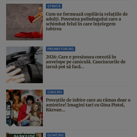
ȘTIINȚĂ
Cum ne formează copilăria relațiile de
adulți. Povestea psihologului care a
schimbat felul în care înțelegem
iubirea
PROMOTOR.RO
2026: Care e presiunea corectă în
anvelope pe caniculă. Cauciucurile de
iarnă pot să facă...
CIAO.RO
Poveştile de iubire care au rămas doar o
amintire! Imagini tari cu Gina Pistol,
Răzvan...
GO4IT.RO