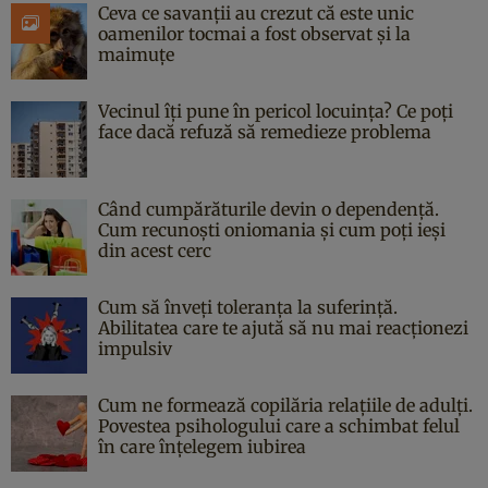
Ceva ce savanții au crezut că este unic
oamenilor tocmai a fost observat și la
maimuțe
Vecinul îți pune în pericol locuința? Ce poți
face dacă refuză să remedieze problema
Când cumpărăturile devin o dependență.
Cum recunoști oniomania și cum poți ieși
din acest cerc
Cum să înveți toleranța la suferință.
Abilitatea care te ajută să nu mai reacționezi
impulsiv
Cum ne formează copilăria relațiile de adulți.
Povestea psihologului care a schimbat felul
în care înțelegem iubirea