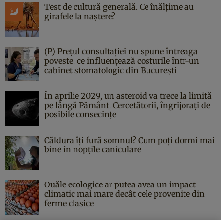
Test de cultură generală. Ce înălțime au
girafele la naștere?
(P) Prețul consultației nu spune întreaga
poveste: ce influențează costurile într-un
cabinet stomatologic din București
În aprilie 2029, un asteroid va trece la limită
pe lângă Pământ. Cercetătorii, îngrijorați de
posibile consecințe
Căldura îți fură somnul? Cum poți dormi mai
bine în nopțile caniculare
Ouăle ecologice ar putea avea un impact
climatic mai mare decât cele provenite din
ferme clasice