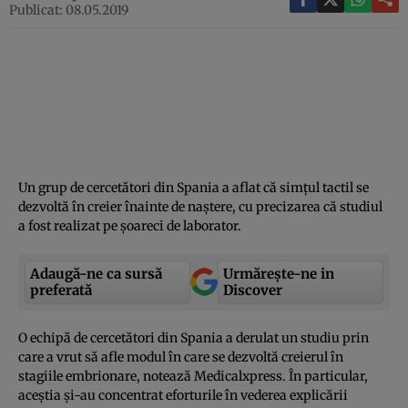
Publicat: 08.05.2019
Un grup de cercetători din Spania a aflat că simţul tactil se
dezvoltă în creier înainte de naştere, cu precizarea că studiul
a fost realizat pe şoareci de laborator.
Adaugă-ne ca sursă
Urmărește-ne in
preferată
Discover
O echipă de cercetători din Spania a derulat un studiu prin
care a vrut să afle modul în care se dezvoltă creierul în
stagiile embrionare, notează
Medicalxpress
. În particular,
aceştia şi-au concentrat eforturile în vederea explicării