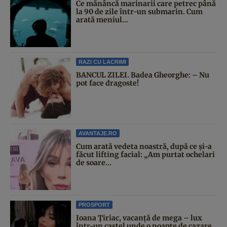
Ce mănâncă marinarii care petrec până
la 90 de zile într-un submarin. Cum
arată meniul...
RAZI CU LACRIMI
BANCUL ZILEI. Badea Gheorghe: – Nu
pot face dragoste!
AVANTAJE.RO
Cum arată vedeta noastră, după ce și-a
făcut lifting facial: „Am purtat ochelari
de soare...
PROSPORT
Ioana Țiriac, vacanță de mega – lux
într-un castel unde o noapte de cazare