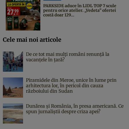
PARKSIDE aduce în LIDL TOP 7 scule
pentru orice atelier. „Vedeta” ofertei
costă doar 129...
Cele mai noi articole
De ce tot mai mulți români renunță la
vacanțele în țară?
Piramidele din Meroe, unice în lume prin
arhitectura lor, în pericol din cauza
războiului din Sudan
Dunărea și România, în presa americană. Ce
spun jurnaliștii despre criza apei?