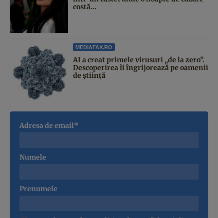
costă...
MEDIAFAX.RO
AI a creat primele virusuri „de la zero”.
Descoperirea îi îngrijorează pe oamenii
de știință
Adresa de email*
Numele
Prenumele