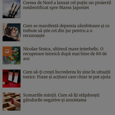
Coreea de Nord a lansat cel puțin un proiectil
neidentificat spre Marea Japoniei
Cum se manifestă depresia zâmbitoare și ce
trebuie să știe cei din jur pentru a o
recunoaște
Nicolae Stoica, ultimul mare interbelic. O
recuperare istorică după mai bine de 80 de
ani
Cum să-ți crești încrederea în sine în situații
toxice. Fraze și acțiuni care chiar te pot ajuta
Scenariile minții. Cum să îți stăpânești
gândurile negative și anxietatea