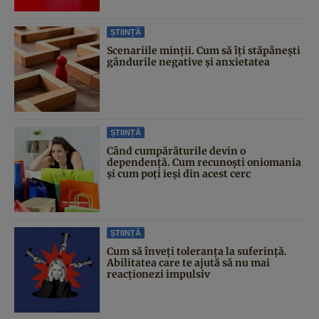
ȘTIINȚĂ
Scenariile minții. Cum să îți stăpânești
gândurile negative și anxietatea
ȘTIINȚĂ
Când cumpărăturile devin o
dependență. Cum recunoști oniomania
și cum poți ieși din acest cerc
ȘTIINȚĂ
Cum să înveți toleranța la suferință.
Abilitatea care te ajută să nu mai
reacționezi impulsiv