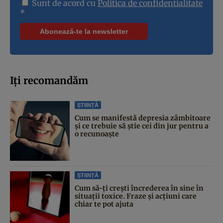
Sunt de acord cu
Politica de confidentialitate
*
Iți recomandăm
ȘTIINȚĂ
Cum se manifestă depresia zâmbitoare
și ce trebuie să știe cei din jur pentru a
o recunoaște
ȘTIINȚĂ
Cum să-ți crești încrederea în sine în
situații toxice. Fraze și acțiuni care
chiar te pot ajuta