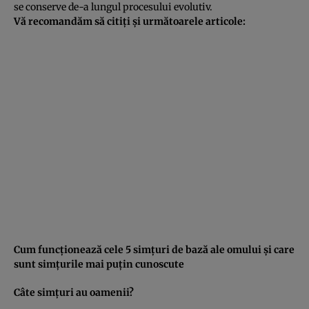
se conserve de-a lungul procesului evolutiv.
Vă recomandăm să citiţi şi următoarele articole:
Cum funcţionează cele 5 simţuri de bază ale omului şi care
sunt simţurile mai puţin cunoscute
Câte simţuri au oamenii?