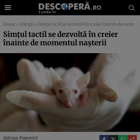
Home
»
Știință
»
Simţul tactil se dezvoltă în creier înainte de momentul naşterii
Simţul tactil se dezvoltă în creier
înainte de momentul naşterii
Adrian Popovici