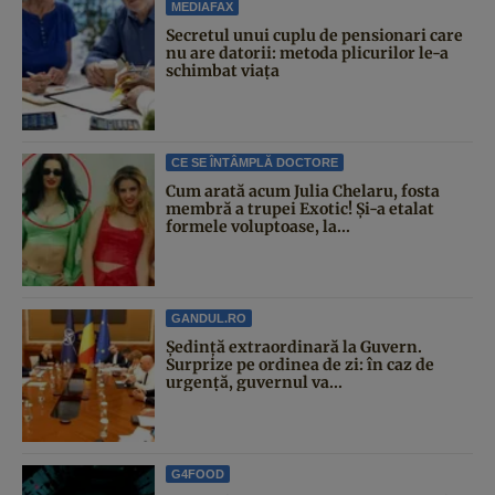
MEDIAFAX
Secretul unui cuplu de pensionari care
nu are datorii: metoda plicurilor le-a
schimbat viața
CE SE ÎNTÂMPLĂ DOCTORE
Cum arată acum Julia Chelaru, fosta
membră a trupei Exotic! Și-a etalat
formele voluptoase, la...
GANDUL.RO
Şedinţă extraordinară la Guvern.
Surprize pe ordinea de zi: în caz de
urgență, guvernul va...
G4FOOD