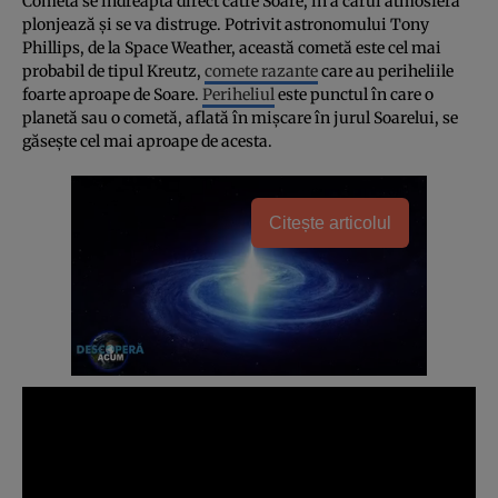
Cometa se îndreaptă direct către Soare, în a cărui atmosferă
plonjează şi se va distruge. Potrivit astronomului Tony
Phillips, de la Space Weather, această cometă este cel mai
probabil de tipul Kreutz,
comete razante
care au periheliile
foarte aproape de Soare.
Periheliul
este punctul în care o
planetă sau o cometă, aflată în mişcare în jurul Soarelui, se
găseşte cel mai aproape de acesta.
Citește articolul