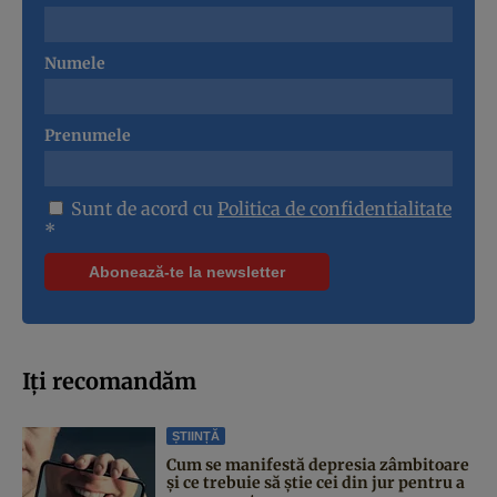
Numele
Prenumele
Sunt de acord cu
Politica de confidentialitate
*
Iți recomandăm
ȘTIINȚĂ
Cum se manifestă depresia zâmbitoare
și ce trebuie să știe cei din jur pentru a