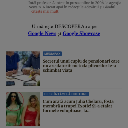
întâi profesor. A intrat în presa online în 2006, la agenţia
NewsIn. A lucrat apoi în redacţiile Adevărul şi Gândul, ...
citește mai mult
Urmărește DESCOPERĂ.ro pe
Google News
Google Showcase
și
MEDIAFAX
Secretul unui cuplu de pensionari care
nu are datorii: metoda plicurilor le-a
schimbat viața
CE SE ÎNTÂMPLĂ DOCTORE
Cum arată acum Julia Chelaru, fosta
membră a trupei Exotic! Și-a etalat
formele voluptoase, la...