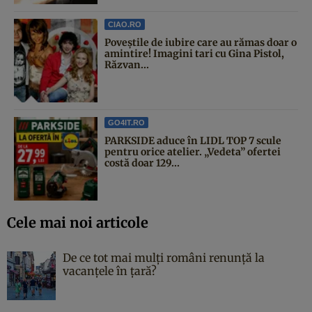
CIAO.RO
Poveştile de iubire care au rămas doar o
amintire! Imagini tari cu Gina Pistol,
Răzvan...
GO4IT.RO
PARKSIDE aduce în LIDL TOP 7 scule
pentru orice atelier. „Vedeta” ofertei
costă doar 129...
Cele mai noi articole
De ce tot mai mulți români renunță la
vacanțele în țară?