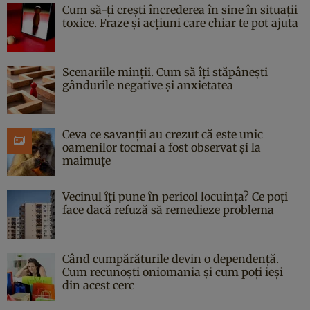
Cum să-ți crești încrederea în sine în situații
toxice. Fraze și acțiuni care chiar te pot ajuta
Scenariile minții. Cum să îți stăpânești
gândurile negative și anxietatea
Ceva ce savanții au crezut că este unic
oamenilor tocmai a fost observat și la
maimuțe
Vecinul îți pune în pericol locuința? Ce poți
face dacă refuză să remedieze problema
Când cumpărăturile devin o dependență.
Cum recunoști oniomania și cum poți ieși
din acest cerc