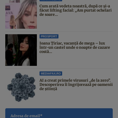
Cum arată vedeta noastră, după ce și-a
făcut lifting facial: „Am purtat ochelari
de soare...
PROSPORT
Ioana Țiriac, vacanță de mega – lux
într-un castel unde o noapte de cazare
costă...
MEDIAFAX.RO
AI a creat primele virusuri „de la zero”.
Descoperirea îi îngrijorează pe oamenii
de știință
Adresa de email*