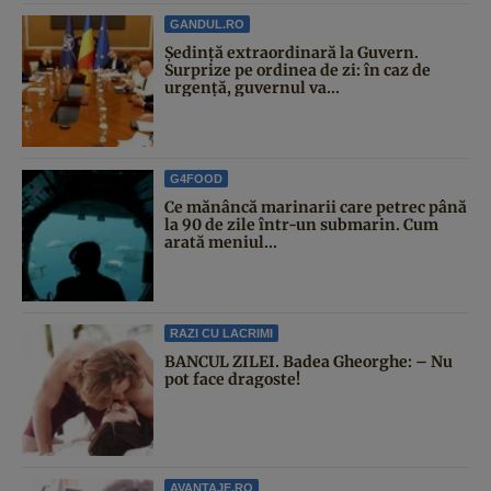
GANDUL.RO
Şedinţă extraordinară la Guvern.
Surprize pe ordinea de zi: în caz de
urgență, guvernul va...
G4FOOD
Ce mănâncă marinarii care petrec până
la 90 de zile într-un submarin. Cum
arată meniul...
RAZI CU LACRIMI
BANCUL ZILEI. Badea Gheorghe: – Nu
pot face dragoste!
AVANTAJE.RO