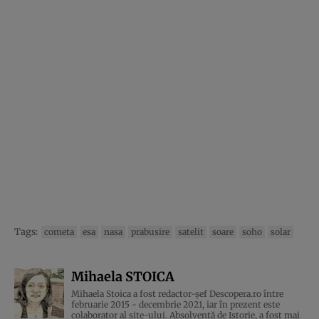
Tags:
cometa
esa
nasa
prabusire
satelit
soare
soho
solar
Mihaela STOICA
Mihaela Stoica a fost redactor-șef Descopera.ro între
februarie 2015 - decembrie 2021, iar în prezent este
colaborator al site-ului. Absolventă de Istorie, a fost mai