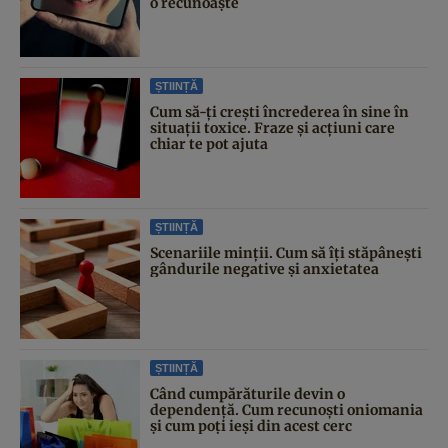
o recunoaște
ȘTIINȚĂ
Cum să-ți crești încrederea în sine în
situații toxice. Fraze și acțiuni care
chiar te pot ajuta
ȘTIINȚĂ
Scenariile minții. Cum să îți stăpânești
gândurile negative și anxietatea
ȘTIINȚĂ
Când cumpărăturile devin o
dependență. Cum recunoști oniomania
și cum poți ieși din acest cerc