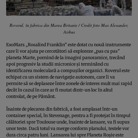
Roverul, în fabrica din Marea Britanie / Credit foto Max Alexander,
Airbus
ExoMars „Rosalind Franklin” este dotat cu nouă instrumente
care îi vor ajuta pe cercetători să exploreze „pas cu pas”
planeta Marte, pornind de la imagini panoramice, trecând
apoi progresiv la studii micronice şi terminând cu
identificarea moleculară a compuşilor organici. Roverul este
echipat cu un sistem de navigaţie autonom, care îi va
permite să se deplaseze între zonele de interes mult mai rapid
decât în cazul în care ar fi mutat dintr-un loc în altul
controlat, de pe Pământ.
Înainte de plecarea din fabrică, a fost amplasat într-un
container special, în Stevenage, pentru a fi protejat în timpul
călătoriei spre Toulouse unde, înainte de lansare, va fi supus
unor teste. Dacă totul va merge conform planului, testele vor
dura circa patru luni. Lansarea lui spre Planeta Roşie este