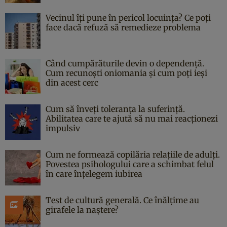
Vecinul îți pune în pericol locuința? Ce poți
face dacă refuză să remedieze problema
Când cumpărăturile devin o dependență.
Cum recunoști oniomania și cum poți ieși
din acest cerc
Cum să înveți toleranța la suferință.
Abilitatea care te ajută să nu mai reacționezi
impulsiv
Cum ne formează copilăria relațiile de adulți.
Povestea psihologului care a schimbat felul
în care înțelegem iubirea
Test de cultură generală. Ce înălțime au
girafele la naștere?