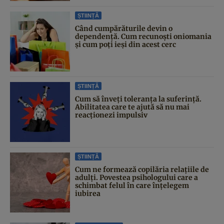
ȘTIINȚĂ
Când cumpărăturile devin o
dependență. Cum recunoști oniomania
și cum poți ieși din acest cerc
ȘTIINȚĂ
Cum să înveți toleranța la suferință.
Abilitatea care te ajută să nu mai
reacționezi impulsiv
ȘTIINȚĂ
Cum ne formează copilăria relațiile de
adulți. Povestea psihologului care a
schimbat felul în care înțelegem
iubirea