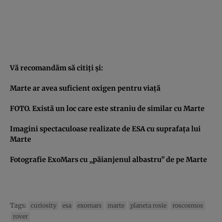
Vă recomandăm să citiţi şi:
Marte ar avea suficient oxigen pentru viaţă
FOTO. Există un loc care este straniu de similar cu Marte
Imagini spectaculoase realizate de ESA cu suprafaţa lui
Marte
Fotografie ExoMars cu „păianjenul albastru” de pe Marte
Tags:
curiosity
esa
exomars
marte
planeta rosie
roscosmos
rover