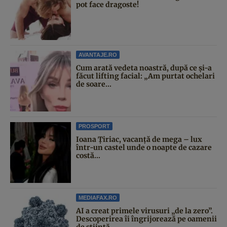
pot face dragoste!
AVANTAJE.RO
Cum arată vedeta noastră, după ce și-a
făcut lifting facial: „Am purtat ochelari
de soare...
PROSPORT
Ioana Țiriac, vacanță de mega – lux
într-un castel unde o noapte de cazare
costă...
MEDIAFAX.RO
AI a creat primele virusuri „de la zero”.
Descoperirea îi îngrijorează pe oamenii
de știință