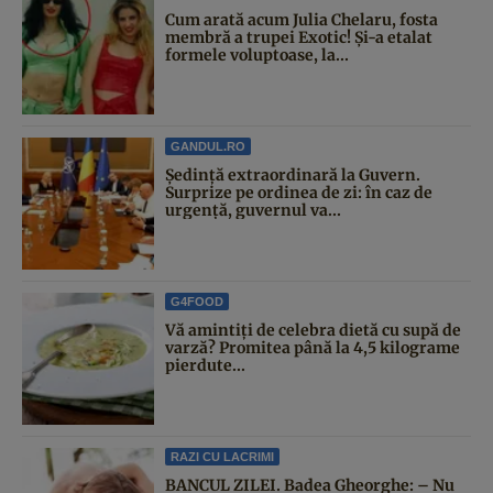
Cum arată acum Julia Chelaru, fosta
membră a trupei Exotic! Și-a etalat
formele voluptoase, la...
GANDUL.RO
Şedinţă extraordinară la Guvern.
Surprize pe ordinea de zi: în caz de
urgență, guvernul va...
G4FOOD
Vă amintiți de celebra dietă cu supă de
varză? Promitea până la 4,5 kilograme
pierdute...
RAZI CU LACRIMI
BANCUL ZILEI. Badea Gheorghe: – Nu