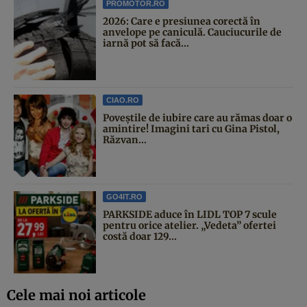
PROMOTOR.RO
2026: Care e presiunea corectă în
anvelope pe caniculă. Cauciucurile de
iarnă pot să facă...
CIAO.RO
Poveştile de iubire care au rămas doar o
amintire! Imagini tari cu Gina Pistol,
Răzvan...
GO4IT.RO
PARKSIDE aduce în LIDL TOP 7 scule
pentru orice atelier. „Vedeta” ofertei
costă doar 129...
Cele mai noi articole