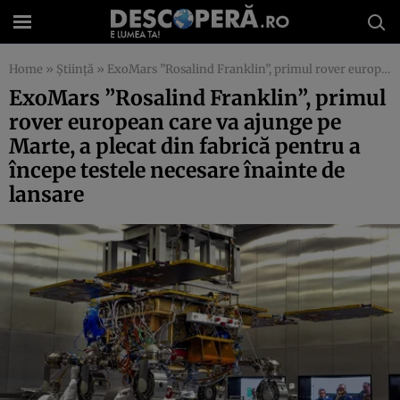
Home
»
Știință
»
ExoMars ”Rosalind Franklin”, primul rover european care va ajunge pe Marte, a plecat din fabrică pentru a începe testele necesare înainte de lansare
ExoMars ”Rosalind Franklin”, primul
rover european care va ajunge pe
Marte, a plecat din fabrică pentru a
începe testele necesare înainte de
lansare