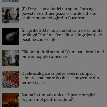
(P) Prețul consultației nu spune întreaga
poveste: ce influențează costurile într-un
cabinet stomatologic din București
În aprilie 2029, un asteroid va trece la limită
pe lângă Pământ. Cercetătorii, îngrijorați de
posibile consecințe
Căldura îți fură somnul? Cum poți dormi mai
bine în nopțile caniculare
Ouăle ecologice ar putea avea un impact
climatic mai mare decât cele provenite din
ferme clasice
Sauna în timpul caniculei: poate pregăti
organismul pentru căldură?