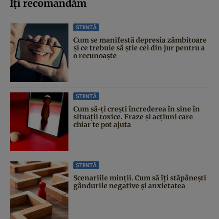
Iți recomandăm
ȘTIINȚĂ
Cum se manifestă depresia zâmbitoare
și ce trebuie să știe cei din jur pentru a
o recunoaște
ȘTIINȚĂ
Cum să-ți crești încrederea în sine în
situații toxice. Fraze și acțiuni care
chiar te pot ajuta
ȘTIINȚĂ
Scenariile minții. Cum să îți stăpânești
gândurile negative și anxietatea