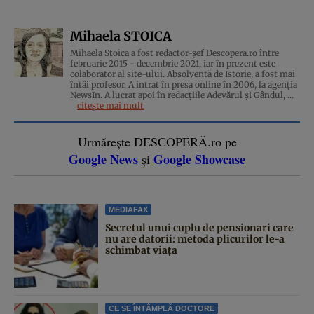
Mihaela STOICA
Mihaela Stoica a fost redactor-șef Descopera.ro între
februarie 2015 - decembrie 2021, iar în prezent este
colaborator al site-ului. Absolventă de Istorie, a fost mai
întâi profesor. A intrat în presa online în 2006, la agenţia
NewsIn. A lucrat apoi în redacţiile Adevărul şi Gândul, ...
citește mai mult
Urmărește DESCOPERĂ.ro pe
Google News
Google Showcase
și
MEDIAFAX
Secretul unui cuplu de pensionari care
nu are datorii: metoda plicurilor le-a
schimbat viața
CE SE ÎNTÂMPLĂ DOCTORE