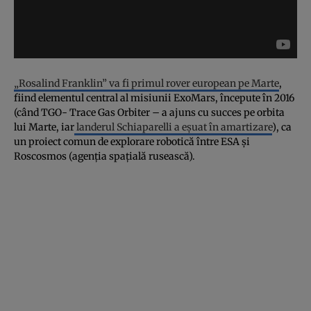
„Rosalind Franklin” va fi primul rover european pe Marte
,
fiind elementul central al misiunii ExoMars, începute în 2016
(când TGO- Trace Gas Orbiter – a ajuns cu succes pe orbita
lui Marte, iar
landerul Schiaparelli a eşuat în amartizare
), ca
un proiect comun de explorare robotică între ESA şi
Roscosmos (agenţia spaţială rusească).