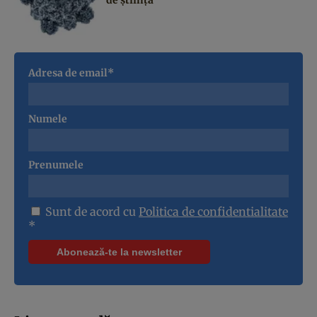
Adresa de email*
Numele
Prenumele
Sunt de acord cu
Politica de confidentialitate
*