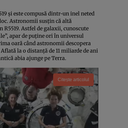
19 și este compusă dintr-un inel neted
jloc. Astronomii susțin că altă
in R5519. Astfel de galaxii, cunoscute
le”, apar de puține ori în universul
prima oară când astronomii descopera
 Aflată la o distanță de 11 miliarde de ani
ntică abia ajunge pe Terra.
Citește articolul