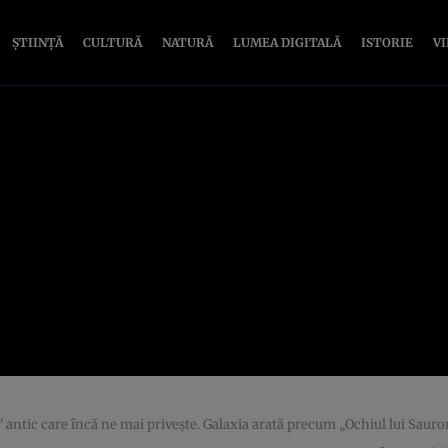
ȘTIINȚĂ
CULTURĂ
NATURĂ
LUMEA DIGITALĂ
ISTORIE
V
 antic care încă ne mai privește. Galaxia arată precum „Ochiul lui Sauro