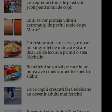
antreprenori tone de plastic în
școli pentru mii de copii
Cum se vor proteja viitorii
astronauți de praful toxic de pe
Marte?
Un restaurant care servește doar
un singur fel de mâncare și are
doar 20 de locuri a primit o stea
Michelin
Beneficiul surpriză pe care le-ar
putea avea medicamentele pentru
slăbit
De ce copiii crescuți fără telefoane
au devenit adulți mai fericiți?
Începutul sfârşitului: Ziua în care