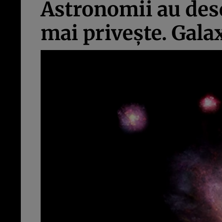
Astronomii au desc
mai privește. Gala