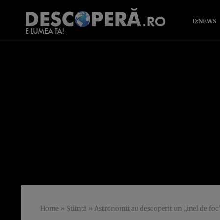
D:NEWS
Home
»
Știință
»
Astronomii au descoperit un „inel de foc”