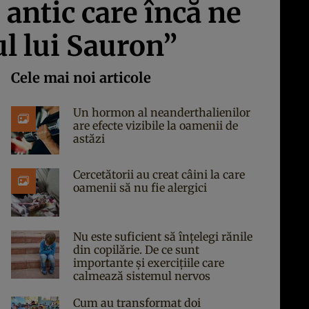
 antic care încă ne
l lui Sauron”
Cele mai noi articole
Un hormon al neanderthalienilor
are efecte vizibile la oamenii de
astăzi
Cercetătorii au creat câini la care
oamenii să nu fie alergici
Nu este suficient să înțelegi rănile
din copilărie. De ce sunt
importante și exercițiile care
calmează sistemul nervos
Cum au transformat doi