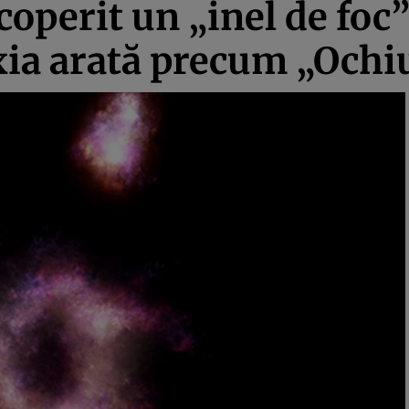
operit un „inel de foc”
xia arată precum „Ochiu