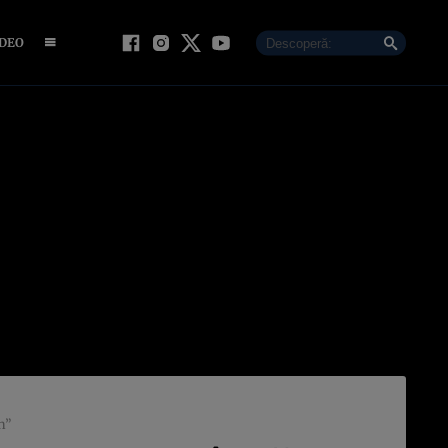
IDEO
n”