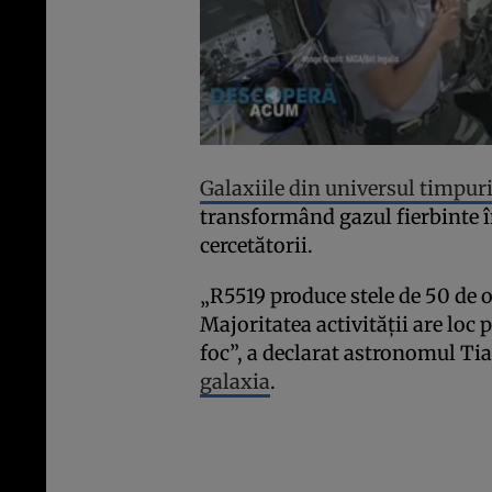
Galaxiile din universul timpur
transformând gazul fierbinte în
cercetătorii.
„R5519 produce stele de 50 de o
Majoritatea activității are loc 
foc”, a declarat astronomul Ti
galaxia
.