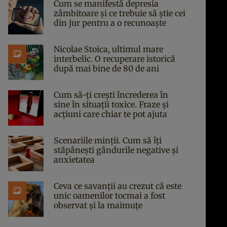
Cum se manifestă depresia
zâmbitoare și ce trebuie să știe cei
din jur pentru a o recunoaște
Nicolae Stoica, ultimul mare
interbelic. O recuperare istorică
după mai bine de 80 de ani
Cum să-ți crești încrederea în
sine în situații toxice. Fraze și
acțiuni care chiar te pot ajuta
Scenariile minții. Cum să îți
stăpânești gândurile negative și
anxietatea
Ceva ce savanții au crezut că este
unic oamenilor tocmai a fost
observat și la maimuțe