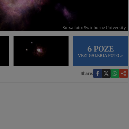
Sursa foto: Swinburne University
6 POZE
VEZI GALERIA FOTO »
Share: