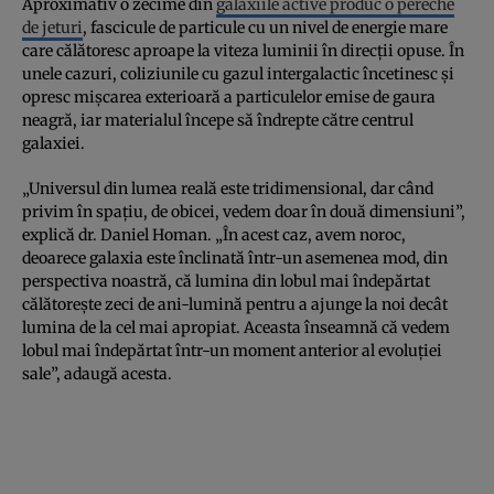
Aproximativ o zecime din
galaxiile active produc o pereche
de jeturi
, fascicule de particule cu un nivel de energie mare
care călătoresc aproape la viteza luminii în direcții opuse. În
unele cazuri, coliziunile cu gazul intergalactic încetinesc și
opresc mișcarea exterioară a particulelor emise de gaura
neagră, iar materialul începe să îndrepte către centrul
galaxiei.
„Universul din lumea reală este tridimensional, dar când
privim în spațiu, de obicei, vedem doar în două dimensiuni”,
explică dr. Daniel Homan. „În acest caz, avem noroc,
deoarece galaxia este înclinată într-un asemenea mod, din
perspectiva noastră, că lumina din lobul mai îndepărtat
călătorește zeci de ani-lumină pentru a ajunge la noi decât
lumina de la cel mai apropiat. Aceasta înseamnă că vedem
lobul mai îndepărtat într-un moment anterior al evoluției
sale”, adaugă acesta.