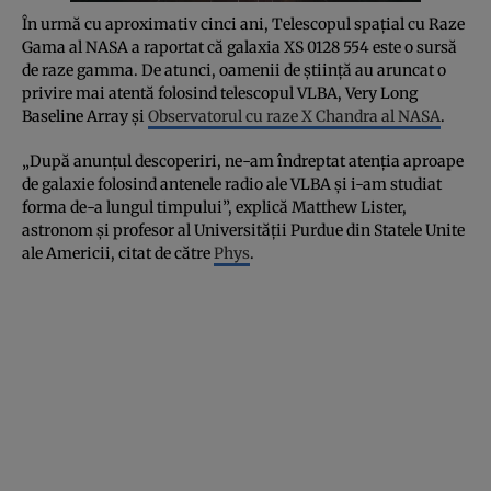
În urmă cu aproximativ cinci ani, Telescopul spațial cu Raze
Gama al NASA a raportat că galaxia XS 0128 554 este o sursă
de raze gamma. De atunci, oamenii de știință au aruncat o
privire mai atentă folosind telescopul VLBA, Very Long
Baseline Array și
Observatorul cu raze X Chandra al NASA
.
„După anunțul descoperiri, ne-am îndreptat atenția aproape
de galaxie folosind antenele radio ale VLBA și i-am studiat
forma de-a lungul timpului”, explică Matthew Lister,
astronom și profesor al Universității Purdue din Statele Unite
ale Americii, citat de către
Phys
.