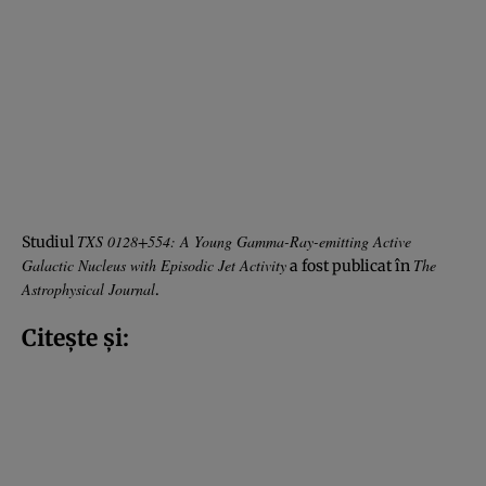
TXS 0128+554: A Young Gamma-Ray-emitting Active
Studiul
Galactic Nucleus with Episodic Jet Activity
The
a fost publicat în
Astrophysical Journal
.
Citește și: