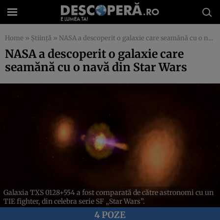
Home
»
Știință
»
NASA a descoperit o galaxie care seamănă cu o navă din Star Wars
NASA a descoperit o galaxie care
seamănă cu o navă din Star Wars
Galaxia TXS 0128+554 a fost comparată de către astronomi cu un
TIE fighter, din celebra serie SF „Star Wars”.
4 POZE