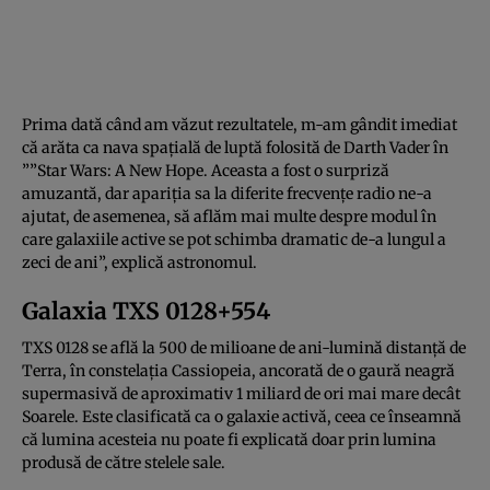
Prima dată când am văzut rezultatele, m-am gândit imediat
că arăta ca nava spațială de luptă folosită de Darth Vader în
””Star Wars: A New Hope. Aceasta a fost o surpriză
amuzantă, dar apariția sa la diferite frecvențe radio ne-a
ajutat, de asemenea, să aflăm mai multe despre modul în
care galaxiile active se pot schimba dramatic de-a lungul a
zeci de ani”, explică astronomul.
Galaxia TXS 0128+554
TXS 0128 se află la 500 de milioane de ani-lumină distanță de
Terra, în constelația Cassiopeia, ancorată de o gaură neagră
supermasivă de aproximativ 1 miliard de ori mai mare decât
Soarele. Este clasificată ca o galaxie activă, ceea ce înseamnă
că lumina acesteia nu poate fi explicată doar prin lumina
produsă de către stelele sale.