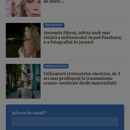
de soare...
PROSPORT
Antonela Pătruț, iubita mult mai
tânără a milionarului Arpad Paszkany,
s-a fotografiat în jacuzzi
MEDIAFAX.RO
Utilizatorii trotinetelor electrice, de 3
ori mai predispuși la traumatisme
cranio-cerebrale decât motocicliștii
Adresa de email*