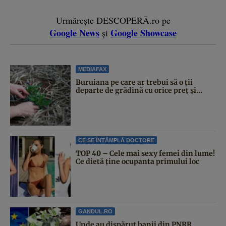
Urmărește DESCOPERĂ.ro pe
Google News
Google Showcase
și
MEDIAFAX
Buruiana pe care ar trebui să o ții
departe de grădină cu orice preț și...
CE SE ÎNTÂMPLĂ DOCTORE
TOP 40 – Cele mai sexy femei din lume!
Ce dietă ține ocupanta primului loc
GANDUL.RO
Unde au dispărut banii din PNRR