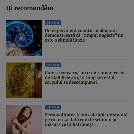
Iți recomandăm
ȘTIINȚĂ
Un experiment cuantic neobișnuit
demonstrează că „timpul negativ” nu
este o simplă iluzie
ȘTIINȚĂ
Cum se conservă un creier uman vechi
de 10.000 de ani, în timp ce restul
corpului se descompune?
ȘTIINȚĂ
Personalitatea ta nu este atât de stabilă
pe cât crezi: Iată cum te schimbi pe
măsură ce îmbătrânești