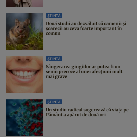
ȘTIINȚĂ
Două studii au dezvăluit că oamenii și
șoarecii au ceva foarte important în
comun
ȘTIINȚĂ
Sângerarea gingiilor ar putea fi un
semn precoce al unei afecțiuni mult
mai grave
ȘTIINȚĂ
Un studiu radical sugerează că viața pe
Pământ a apărut de două ori