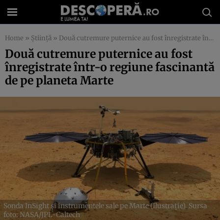
Home
»
Știință
»
Două cutremure puternice au fost înregistrate într-o regiune fascinantă de pe planeta Marte
Două cutremure puternice au fost
înregistrate într-o regiune fascinantă
de pe planeta Marte
Sonda InSight și instrumentele sale pe Marte (Ilustrație). Sursa
foto: NASA/JPL-Caltech