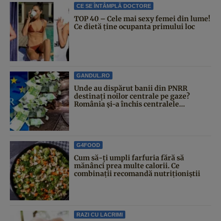
CE SE ÎNTÂMPLĂ DOCTORE
TOP 40 – Cele mai sexy femei din lume!
Ce dietă ține ocupanta primului loc
GANDUL.RO
Unde au dispărut banii din PNRR
destinați noilor centrale pe gaze?
România și-a închis centralele...
G4FOOD
Cum să-ți umpli farfuria fără să
mănânci prea multe calorii. Ce
combinații recomandă nutriționiștii
RAZI CU LACRIMI