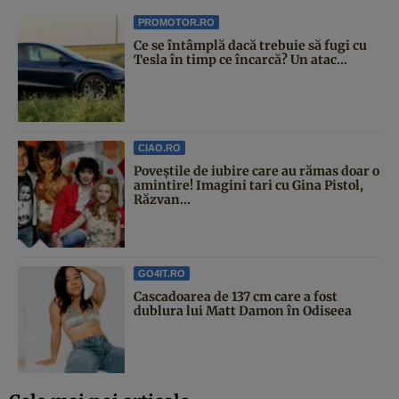
PROMOTOR.RO
Ce se întâmplă dacă trebuie să fugi cu
Tesla în timp ce încarcă? Un atac...
CIAO.RO
Poveştile de iubire care au rămas doar o
amintire! Imagini tari cu Gina Pistol,
Răzvan...
GO4IT.RO
Cascadoarea de 137 cm care a fost
dublura lui Matt Damon în Odiseea