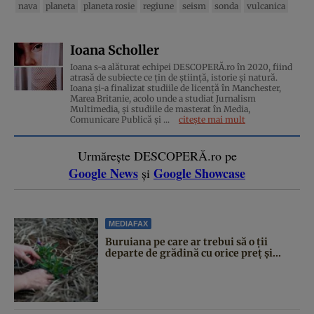
nava
planeta
planeta rosie
regiune
seism
sonda
vulcanica
Ioana Scholler
Ioana s-a alăturat echipei DESCOPERĂ.ro în 2020, fiind
atrasă de subiecte ce țin de știință, istorie și natură.
Ioana și-a finalizat studiile de licență în Manchester,
Marea Britanie, acolo unde a studiat Jurnalism
Multimedia, și studiile de masterat în Media,
Comunicare Publică și ...
citește mai mult
Urmărește DESCOPERĂ.ro pe
Google News
Google Showcase
și
MEDIAFAX
Buruiana pe care ar trebui să o ții
departe de grădină cu orice preț și...