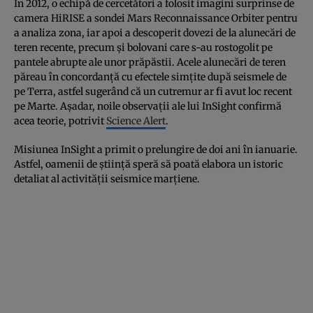
În 2012, o echipă de cercetători a folosit imagini surprinse de
camera HiRISE a sondei Mars Reconnaissance Orbiter pentru
a analiza zona, iar apoi a descoperit dovezi de la alunecări de
teren recente, precum și bolovani care s-au rostogolit pe
pantele abrupte ale unor prăpăstii. Acele alunecări de teren
păreau în concordanță cu efectele simțite după seismele de
pe Terra, astfel sugerând că un cutremur ar fi avut loc recent
pe Marte. Așadar, noile observații ale lui InSight confirmă
acea teorie, potrivit
Science Alert
.
Misiunea InSight a primit o prelungire de doi ani în ianuarie.
Astfel, oamenii de știință speră să poată elabora un istoric
detaliat al activității seismice marțiene.