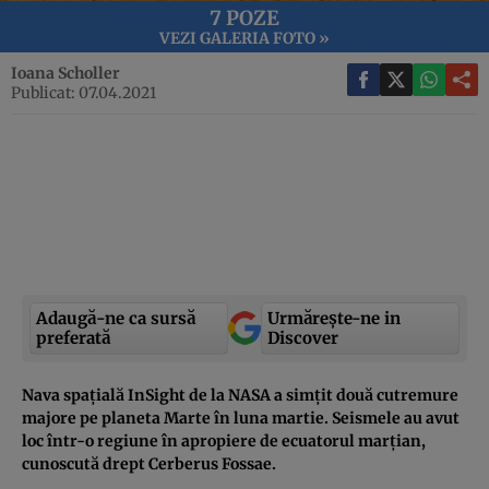
7 POZE
VEZI GALERIA FOTO »
Ioana Scholler
Publicat: 07.04.2021
Adaugă-ne ca sursă
Urmărește-ne in
preferată
Discover
Nava spațială InSight de la NASA a simțit două cutremure
majore pe planeta Marte în luna martie. Seismele au avut
loc într-o regiune în apropiere de ecuatorul marțian,
cunoscută drept Cerberus Fossae.