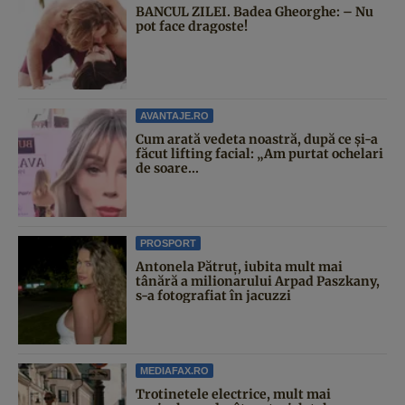
BANCUL ZILEI. Badea Gheorghe: – Nu
pot face dragoste!
AVANTAJE.RO
Cum arată vedeta noastră, după ce și-a
făcut lifting facial: „Am purtat ochelari
de soare...
PROSPORT
Antonela Pătruț, iubita mult mai
tânără a milionarului Arpad Paszkany,
s-a fotografiat în jacuzzi
MEDIAFAX.RO
Trotinetele electrice, mult mai