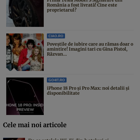
România a fost livrată! Cine este
proprietarul?
CIAO.RO
Poveştile de iubire care au rămas doar o
amintire! Imagini tari cu Gina Pistol,
Răzvan...
GO4IT.RO
iPhone 18 Pro și Pro Max: noi detalii și
disponibilitate
Cele mai noi articole