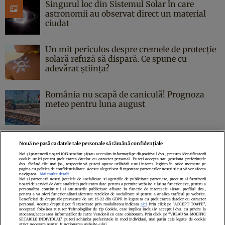
Singurul loc din Sistemul Solar în care
astronomii au observat direct un material
ciudat
Un mit periculos despre cremele de protecție
solară refuză să dispară. Ce spune cu
adevărat știința?
România nu scapă de caniculă! Prognoza
meteo pentru luna august
Nouă ne pasă ca datele tale personale să rămână confidențiale
Noi și partenerii noștri
1017
stocăm și/sau accesăm informații pe dispozitivul dvs., precum identificatorii
cookie unici pentru prelucrarea datelor cu caracter personal. Puteți accepta sau gestiona preferințele
Politica de confidenţialitate
Politica de cookies
Termeni şi condiţii
dvs. făcând clic mai jos, respectiv vă puteți opune utilizării unui interes legitim în orice moment pe
pagina cu politica de confidențialitate. Aceste alegeri vor fi raportate partenerilor noștri și nu vă vor afecta
Echipa redacțională
Contact
Setări Cookies
navigarea.
Mai multe detalii
Noi si partenerii nostri (retelele de socializare si agentiile de publicitate partenere, precum si furnizorii
nostri de servicii de date analitice) prelucram date pentru a permite website-ului sa functioneze, pentru a
personaliza continutul si anunturile publicitare afisate in functie de interesele si/sau profilul dvs.,
pentru a va oferi functionalitati aferente retelelor de socializare si pentru a analiza traficul pe website.
Beneficiati de drepturile prevazute de art. 15-22 din GDPR in legatura cu prelucrarea datelor cu caracter
personal. Aceste drepturi pot fi exercitate prin modalitatea indicata
aici
. Prin click pe “ACCEPT TOATE”,
acceptati folosirea tuturor Tehnologiilor de tip Cookie, care implica inclusiv acceptul dvs. cu privire la
stocarea/accesarea informatiilor de catre Vendor-ii cu care colaboram. Prin click pe “VREAU SA MODIFIC
SETARILE INDIVIDUAL” puteti schimba preferintele in mod individual, mai putin cele legate de cookie
strict necesare pentru functionarea website-ului.