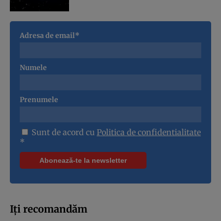
Adresa de email*
Numele
Prenumele
Sunt de acord cu
Politica de confidentialitate
*
Iți recomandăm