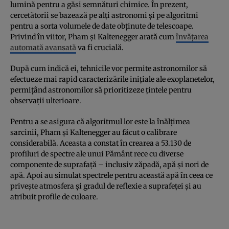
lumină pentru a găsi semnături chimice. În prezent,
cercetătorii se bazează pe alți astronomi și pe algoritmi
pentru a sorta volumele de date obținute de telescoape.
Privind în viitor, Pham și Kaltenegger arată cum
învățarea
automată avansată
va fi crucială.
După cum indică ei, tehnicile vor permite astronomilor să
efectueze mai rapid caracterizările inițiale ale exoplanetelor,
permițând astronomilor să prioritizeze țintele pentru
observații ulterioare.
Pentru a se asigura că algoritmul lor este la înălțimea
sarcinii, Pham și Kaltenegger au făcut o calibrare
considerabilă. Aceasta a constat în crearea a 53.130 de
profiluri de spectre ale unui Pământ rece cu diverse
componente de suprafață – inclusiv zăpadă, apă și nori de
apă. Apoi au simulat spectrele pentru această apă în ceea ce
privește atmosfera și gradul de reflexie a suprafeței și au
atribuit profile de culoare.