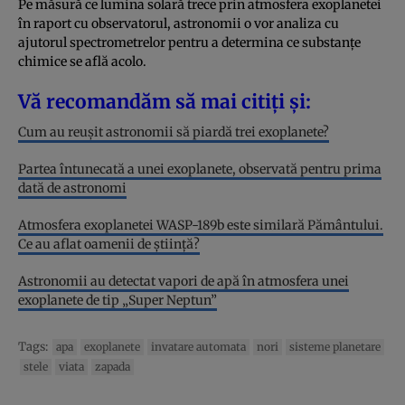
Pe măsură ce lumina solară trece prin atmosfera exoplanetei
în raport cu observatorul, astronomii o vor analiza cu
ajutorul spectrometrelor pentru a determina ce substanțe
chimice se află acolo.
Vă recomandăm să mai citiți și:
Cum au reușit astronomii să piardă trei exoplanete?
Partea întunecată a unei exoplanete, observată pentru prima
dată de astronomi
Atmosfera exoplanetei WASP-189b este similară Pământului.
Ce au aflat oamenii de știință?
Astronomii au detectat vapori de apă în atmosfera unei
exoplanete de tip „Super Neptun”
Tags:
apa
exoplanete
invatare automata
nori
sisteme planetare
stele
viata
zapada