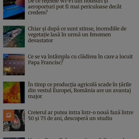
De ce rețelele Wi-Fi din hoteluri și
aeroporturi pot fi mai periculoase decât
credem?
Chiar și după ce sunt stinse, incendiile de
vegetație lasă în urmă un fenomen
devastator
Ce se va întâmpla cu clădirea în care a locuit
Papa Francisc?
În timp ce producția agricolă scade în țările
din vestul Europei, România are un avantaj
major
Creierul ar putea intra într-o nouă fază între
50 și 75 de ani, descoperă un studiu