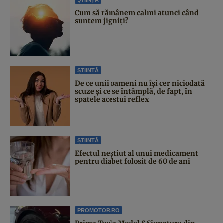
Cum să rămânem calmi atunci când
suntem jigniți?
ȘTIINȚĂ
De ce unii oameni nu își cer niciodată
scuze și ce se întâmplă, de fapt, în
spatele acestui reflex
ȘTIINȚĂ
Efectul neștiut al unui medicament
pentru diabet folosit de 60 de ani
PROMOTOR.RO
Prima Tesla Model S Signature din