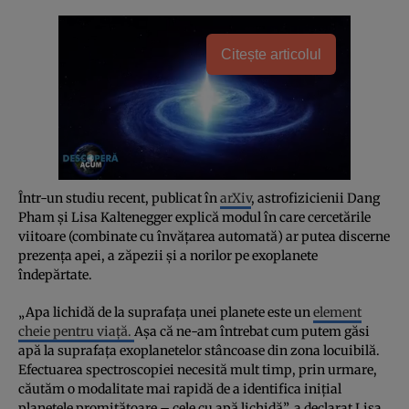
Citește articolul
Într-un studiu recent, publicat în
arXiv
, astrofizicienii Dang
Pham și Lisa Kaltenegger explică modul în care cercetările
viitoare (combinate cu învățarea automată) ar putea discerne
prezența apei, a zăpezii și a norilor pe exoplanete
îndepărtate.
„Apa lichidă de la suprafața unei planete este un
element
cheie pentru viață.
Așa că ne-am întrebat cum putem găsi
apă la suprafața exoplanetelor stâncoase din zona locuibilă.
Efectuarea spectroscopiei necesită mult timp, prin urmare,
căutăm o modalitate mai rapidă de a identifica inițial
planetele promițătoare – cele cu apă lichidă”, a declarat Lisa