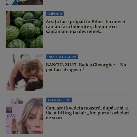
G4FOOD
Arșița face prăpăd în Bihor: fermierii
rămân fără lubenițe și legume cu
săptămâni mai devreme/...
RAZI CU LACRIMI
BANCUL ZILEI. Badea Gheorghe: – Nu
pot face dragoste!
AVANTAJE.RO
Cum arată vedeta noastră, după ce și-a
făcut lifting facial: „Am purtat ochelari
de soare...