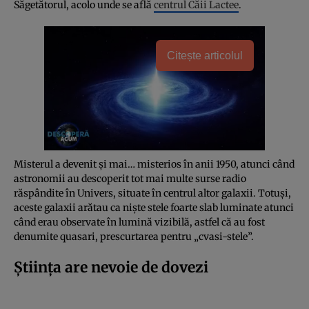
Săgetătorul, acolo unde se află
centrul Căii Lactee
.
Citește articolul
Misterul a devenit și mai… misterios în anii 1950, atunci când
astronomii au descoperit tot mai multe surse radio
răspândite în Univers, situate în centrul altor galaxii. Totuși,
aceste galaxii arătau ca niște stele foarte slab luminate atunci
când erau observate în lumină vizibilă, astfel că au fost
denumite quasari, prescurtarea pentru „cvasi-stele”.
Știința are nevoie de dovezi