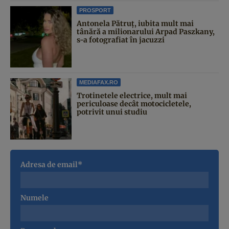
PROSPORT
Antonela Pătruț, iubita mult mai
tânără a milionarului Arpad Paszkany,
s-a fotografiat în jacuzzi
MEDIAFAX.RO
Trotinetele electrice, mult mai
periculoase decât motocicletele,
potrivit unui studiu
Adresa de email*
Numele