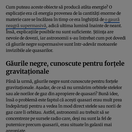
Cum puteau aceste obiecte să producă atâta energie? O
explicație era că energia provenea de la cantități enorme de
materie care se încălzea în timp ce era înghițită de
o gaură
neagră supermasivă
, adică ultima lumină înainte de neant.
Însă, explicațiile posibile nu sunt suficiente. Știința are
nevoie de dovezi, iar astronomii s-au întrebat cum pot dovedi
că găurile negre supermasive sunt într-adevăr motoarele
invizibile ale quasarilor.
Găurile negre, cunoscute pentru forțele
gravitaționale
Până la urmă, găurile negre sunt cunoscute pentru forțele
gravitaționale. Așadar, de ce să nu urmărim orbitele stelelor
sau ale norilor de gaz din apropiere de quasari? Bună idee,
însă o problemă este faptul că acești quasari erau mult prea
îndepărtați pentru a vedea în mod direct stelele sau norii de
gaz care îi orbitau. Astfel, astronomii au trebuit să se
concentreze pe sursele radio care, deși nu sunt la fel de
puternice precum quasarii, erau situate în galaxii mai
apropiate.