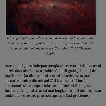
Telescopul Spitzer dezvăluie ce nu putem vedea în lumina vizibilă.
Stele reci (albastru), praf încălzit (roșu) și gaura neagră Sgr A*
(un punct alb luminos) în centru. Sursa foto: NASA/Domeniu
Public
Astronomii și-au îndreptat atenția către centrul Căii Lactee și
stelele de acolo. Exista o problemă: norii groși și imenși de
praf interstelar dintre noi și centrul galactic. Acest praf
absoarbe lumina din miezul Căii Lactee, astfel forțând
astronomii să renunțe la folosirea luminii vizibile și să
încerce cu lungimi de undă mai lungi, cum ar fi infraroșu sau
unde radio, care trec prin nori aproape fără probleme.