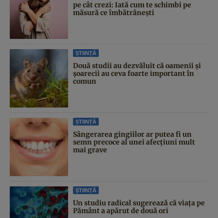
pe cât crezi: Iată cum te schimbi pe
măsură ce îmbătrânești
ȘTIINȚĂ
Două studii au dezvăluit că oamenii și
șoarecii au ceva foarte important în
comun
ȘTIINȚĂ
Sângerarea gingiilor ar putea fi un
semn precoce al unei afecțiuni mult
mai grave
ȘTIINȚĂ
Un studiu radical sugerează că viața pe
Pământ a apărut de două ori