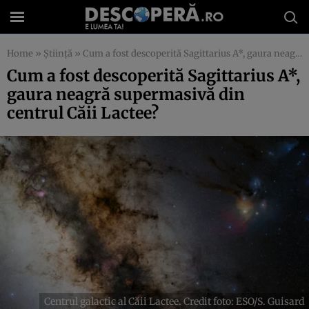
Home
»
Știință
»
Cum a fost descoperită Sagittarius A*, gaura neagră supermasivă din centrul Căii Lactee?
Cum a fost descoperită Sagittarius A*,
gaura neagră supermasivă din
centrul Căii Lactee?
Centrul galactic al Căii Lactee. Credit foto: ESO/S. Guisard