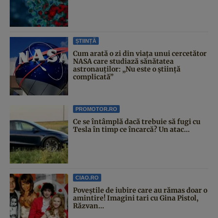
ȘTIINȚĂ
Cum arată o zi din viața unui cercetător
NASA care studiază sănătatea
astronauților: „Nu este o știință
complicată”
PROMOTOR.RO
Ce se întâmplă dacă trebuie să fugi cu
Tesla în timp ce încarcă? Un atac...
CIAO.RO
Poveştile de iubire care au rămas doar o
amintire! Imagini tari cu Gina Pistol,
Răzvan...