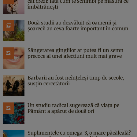
cât crezi: Iată cum te schimbi pe măsură ce
îmbătrânești
Două studii au dezvăluit că oamenii și
șoarecii au ceva foarte important în comun
Sângerarea gingiilor ar putea fi un semn
precoce al unei afecțiuni mult mai grave
Barbarii au fost neînțeleși timp de secole,
susțin cercetătorii
Un studiu radical sugerează că viața pe
Pământ a apărut de două ori
Suplimentele cu omega-3, o mare păcăleală?