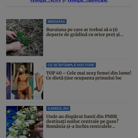
MEDIAFAX
Buruiana pe care ar trebui să o ții
departe de grădină cu orice preț și...
CE SE ÎNTÂMPLĂ DOCTORE
TOP 40 – Cele mai sexy femei din lume!
Ce dietă ține ocupanta primului loc
GANDUL.RO
Unde au dispărut banii din PNRR
destinați noilor centrale pe gaze?
România și-a închis centralele...