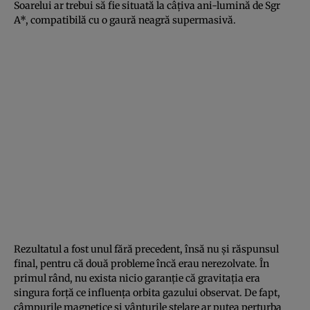
Soarelui ar trebui să fie situată la câțiva ani-lumină de Sgr
A*, compatibilă cu o gaură neagră supermasivă.
Rezultatul a fost unul fără precedent, însă nu și răspunsul
final, pentru că două probleme încă erau nerezolvate. În
primul rând, nu exista nicio garanție că gravitația era
singura forță ce influența orbita gazului observat. De fapt,
câmpurile magnetice și vânturile stelare ar putea perturba