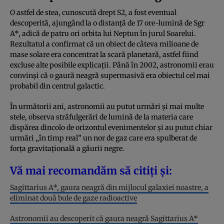
O astfel de stea, cunoscută drept S2, a fost eventual
descoperită, ajungând la o distanță de 17 ore-lumină de Sgr
A*, adică de patru ori orbita lui Neptun în jurul Soarelui.
Rezultatul a confirmat că un obiect de câteva milioane de
mase solare era concentrat la scară planetară, astfel fiind
excluse alte posibile explicații. Până în 2002, astronomii erau
convinși că o gaură neagră supermasivă era obiectul cel mai
probabil din centrul galactic.
În următorii ani, astronomii au putut urmări și mai multe
stele, observa străfulgerări de lumină de la materia care
dispărea dincolo de orizontul evenimentelor și au putut chiar
urmări „în timp real” un nor de gaz care era spulberat de
forța gravitațională a găurii negre.
Vă mai recomandăm să citiți și:
Sagittarius A*, gaura neagră din mijlocul galaxiei noastre, a
eliminat două bule de gaze radioactive
Astronomii au descoperit că gaura neagră Sagittarius A*