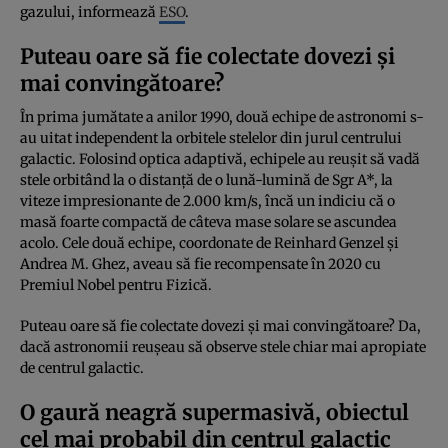
gazului, informează
ESO
.
Puteau oare să fie colectate dovezi și
mai convingătoare?
În prima jumătate a anilor 1990, două echipe de astronomi s-
au uitat independent la orbitele stelelor din jurul centrului
galactic. Folosind optica adaptivă, echipele au reușit să vadă
stele orbitând la o distanță de o lună-lumină de Sgr A*, la
viteze impresionante de 2.000 km/s, încă un indiciu că o
masă foarte compactă de câteva mase solare se ascundea
acolo. Cele două echipe, coordonate de Reinhard Genzel și
Andrea M. Ghez, aveau să fie recompensate în 2020 cu
Premiul Nobel pentru Fizică.
Puteau oare să fie colectate dovezi și mai convingătoare? Da,
dacă astronomii reușeau să observe stele chiar mai apropiate
de centrul galactic.
O gaură neagră supermasivă, obiectul
cel mai probabil din centrul galactic