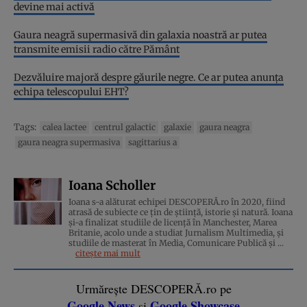
devine mai activă
Gaura neagră supermasivă din galaxia noastră ar putea
transmite emisii radio către Pământ
Dezvăluire majoră despre găurile negre. Ce ar putea anunța
echipa telescopului EHT?
Tags:
calea lactee
centrul galactic
galaxie
gaura neagra
gaura neagra supermasiva
sagittarius a
Ioana Scholler
Ioana s-a alăturat echipei DESCOPERĂ.ro în 2020, fiind
atrasă de subiecte ce țin de știință, istorie și natură. Ioana
și-a finalizat studiile de licență în Manchester, Marea
Britanie, acolo unde a studiat Jurnalism Multimedia, și
studiile de masterat în Media, Comunicare Publică și ...
citește mai mult
Urmărește DESCOPERĂ.ro pe
Google News
Google Showcase
și