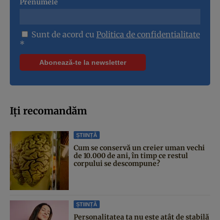
Prenumele
Sunt de acord cu
Politica de confidentialitate
*
Iți recomandăm
ȘTIINȚĂ
Cum se conservă un creier uman vechi
de 10.000 de ani, în timp ce restul
corpului se descompune?
ȘTIINȚĂ
Personalitatea ta nu este atât de stabilă