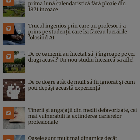
prima lună calendaristică fără ploaie din
1871 încoace
Trucul ingenios prin care un profesor i-a
prins pe studenții care își făceau lucrările
folosind AI
De ce oamenii au încetat să-i îngroape pe cei
dragi acasă? Un nou studiu încearcă să afle!
De ce doare atât de mult să fii ignorat și cum
poți depăși această experiență
Tinerii și angajații din medii defavorizate, cei
mai vulnerabili la extinderea carierelor
profesionale
Oasele sunt mult mai dinamice decât