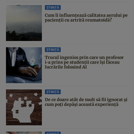
ȘTIINȚĂ
Cum îi influențează calitatea aerului pe
pacienții cu artrită reumatoidă?
ȘTIINȚĂ
Trucul ingenios prin care un profesor
i-a prins pe studenții care își făceau
lucrările folosind AI
ȘTIINȚĂ
De ce doare atât de mult să fii ignorat și
cum poți depăși această experiență
ȘTIINȚĂ