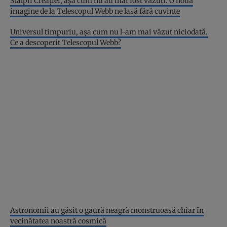
Stâlpii Creației, așa cum nu au mai fost văzuți. O nouă
imagine de la Telescopul Webb ne lasă fără cuvinte
Universul timpuriu, așa cum nu l-am mai văzut niciodată.
Ce a descoperit Telescopul Webb?
Astronomii au găsit o gaură neagră monstruoasă chiar în
vecinătatea noastră cosmică