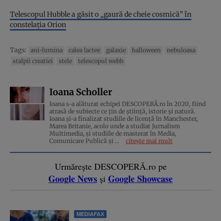
Telescopul Hubble a găsit o „gaură de cheie cosmică” în
constelația Orion
Tags:
ani-lumina
calea lactee
galaxie
halloween
nebuloasa
stalpii creatiei
stele
telescopul webb
Ioana Scholler
Ioana s-a alăturat echipei DESCOPERĂ.ro în 2020, fiind
atrasă de subiecte ce țin de știință, istorie și natură.
Ioana și-a finalizat studiile de licență în Manchester,
Marea Britanie, acolo unde a studiat Jurnalism
Multimedia, și studiile de masterat în Media,
Comunicare Publică și ...
citește mai mult
Urmărește DESCOPERĂ.ro pe
Google News
Google Showcase
și
MEDIAFAX