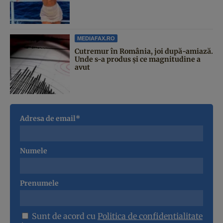
MEDIAFAX.RO
Cutremur în România, joi după-amiază.
Unde s-a produs și ce magnitudine a
avut
Adresa de email*
Numele
Prenumele
Sunt de acord cu
Politica de confidentialitate