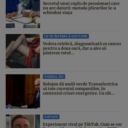
Secretul unui cuplu de pensionari care
nu are datorii: metoda plicurilor le-a
schimbat viața
CE SE ÎNTÂMPLĂ DOCTORE
Vedeta celebră, diagnosticată cu cancer
pentru a doua oară, dar a ales să
păstreze totul...
GANDUL.RO
Bolojan dă undă verde Transelectrica
să taie curentul companiilor, în
contextul crizei energetice. Cu cât...
G4FOOD
Experiment viral pe TikTok. Cum se coc