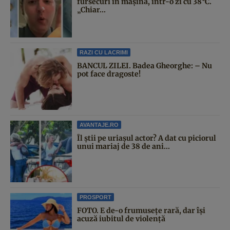
fursecuri în mașină, într-o zi cu 38°C.
„Chiar...
RAZI CU LACRIMI
BANCUL ZILEI. Badea Gheorghe: – Nu
pot face dragoste!
AVANTAJE.RO
Îl știi pe uriașul actor? A dat cu piciorul
unui mariaj de 38 de ani...
PROSPORT
FOTO. E de-o frumusețe rară, dar își
acuză iubitul de violență