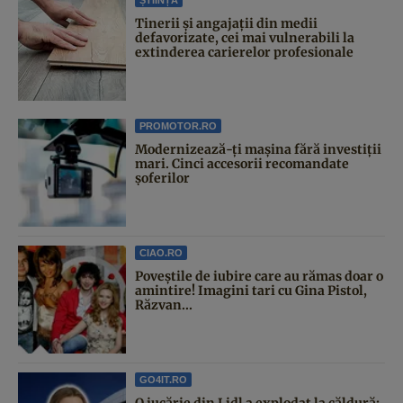
Tinerii și angajații din medii
defavorizate, cei mai vulnerabili la
extinderea carierelor profesionale
PROMOTOR.RO
Modernizează-ți mașina fără investiții
mari. Cinci accesorii recomandate
șoferilor
CIAO.RO
Poveştile de iubire care au rămas doar o
amintire! Imagini tari cu Gina Pistol,
Răzvan...
GO4IT.RO
O jucărie din Lidl a explodat la căldură: