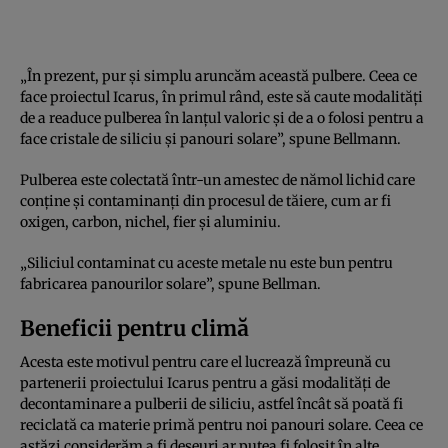
„În prezent, pur și simplu aruncăm această pulbere. Ceea ce
face proiectul Icarus, în primul rând, este să caute modalități
de a readuce pulberea în lanțul valoric și de a o folosi pentru a
face cristale de siliciu și panouri solare”, spune Bellmann.
Pulberea este colectată într-un amestec de nămol lichid care
conține și contaminanți din procesul de tăiere, cum ar fi
oxigen, carbon, nichel, fier și aluminiu.
„Siliciul contaminat cu aceste metale nu este bun pentru
fabricarea panourilor solare”, spune Bellman.
Beneficii pentru climă
Acesta este motivul pentru care el lucrează împreună cu
partenerii proiectului Icarus pentru a găsi modalități de
decontaminare a pulberii de siliciu, astfel încât să poată fi
reciclată ca materie primă pentru noi panouri solare. Ceea ce
astăzi considerăm a fi deșeuri ar putea fi folosit în alte