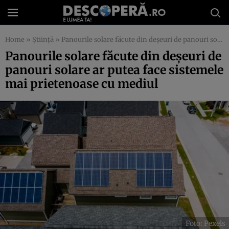
Home
»
Știință
»
Panourile solare făcute din deșeuri de panouri solare ar putea face sistemele mai prietenoase cu mediul
Panourile solare făcute din deșeuri de
panouri solare ar putea face sistemele
mai prietenoase cu mediul
Foto: Pexels