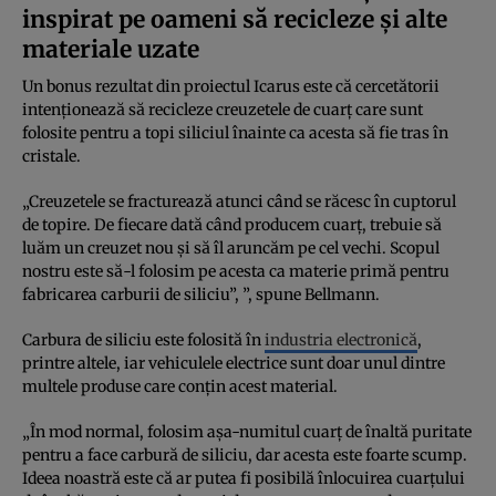
inspirat pe oameni să recicleze și alte
materiale uzate
Un bonus rezultat din proiectul Icarus este că cercetătorii
intenționează să recicleze creuzetele de cuarț care sunt
folosite pentru a topi siliciul înainte ca acesta să fie tras în
cristale.
„Creuzetele se fracturează atunci când se răcesc în cuptorul
de topire. De fiecare dată când producem cuarț, trebuie să
luăm un creuzet nou și să îl aruncăm pe cel vechi. Scopul
nostru este să-l folosim pe acesta ca materie primă pentru
fabricarea carburii de siliciu”, ”, spune Bellmann.
Carbura de siliciu este folosită în
industria electronică
,
printre altele, iar vehiculele electrice sunt doar unul dintre
multele produse care conțin acest material.
„În mod normal, folosim așa-numitul cuarț de înaltă puritate
pentru a face carbură de siliciu, dar acesta este foarte scump.
Ideea noastră este că ar putea fi posibilă înlocuirea cuarțului