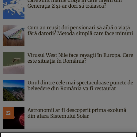
Generația Z și-ar dori să trăiască?
Cum au reușit doi pensionari să aibă o viață
fără datorii? Metoda simplă care face minuni
Virusul West Nile face ravagii în Europa. Care
este situația în România?
Unul dintre cele mai spectaculoase puncte de
belvedere din România va fi restaurat
Astronomii ar fi descoperit prima exolună
din afara Sistemului Solar