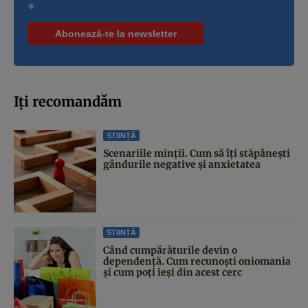
*
Iți recomandăm
ȘTIINȚĂ
Scenariile minții. Cum să îți stăpânești
gândurile negative și anxietatea
ȘTIINȚĂ
Când cumpărăturile devin o
dependență. Cum recunoști oniomania
și cum poți ieși din acest cerc