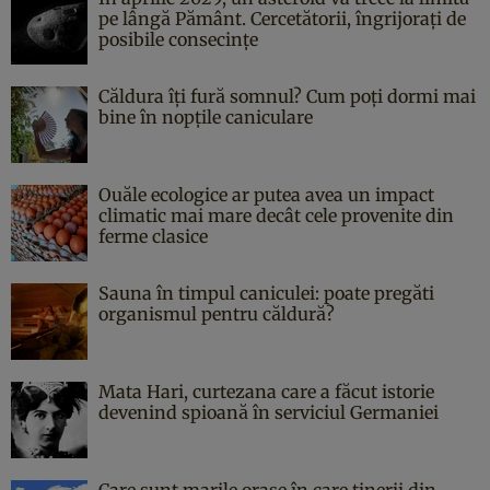
pe lângă Pământ. Cercetătorii, îngrijorați de
posibile consecințe
Căldura îți fură somnul? Cum poți dormi mai
bine în nopțile caniculare
Ouăle ecologice ar putea avea un impact
climatic mai mare decât cele provenite din
ferme clasice
Sauna în timpul caniculei: poate pregăti
organismul pentru căldură?
Mata Hari, curtezana care a făcut istorie
devenind spioană în serviciul Germaniei
Care sunt marile orașe în care tinerii din