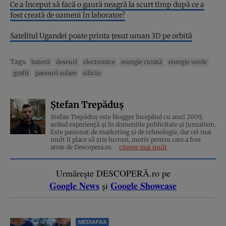
Ce a început să facă o gaură neagră la scurt timp după ce a
fost creată de oameni în laborator?
Satelitul Ugandei poate printa țesut uman 3D pe orbită
Tags:
baterii
deseuri
electronice
energie curată
energie verde
grafit
panouri solare
siliciu
Ștefan Trepăduș
Ștefan Trepăduș este blogger începând cu anul 2009,
având experiență și în domeniile publicitate și jurnalism.
Este pasionat de marketing și de tehnologie, dar cel mai
mult îi place să știe lucruri, motiv pentru care a fost
atras de Descopera.ro.
citește mai mult
Urmărește DESCOPERĂ.ro pe
Google News
Google Showcase
și
MEDIAFAX