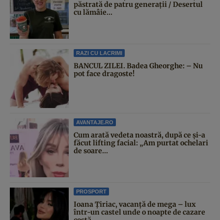
păstrată de patru generații / Desertul
cu lămâie...
RAZI CU LACRIMI
BANCUL ZILEI. Badea Gheorghe: – Nu
pot face dragoste!
AVANTAJE.RO
Cum arată vedeta noastră, după ce și-a
făcut lifting facial: „Am purtat ochelari
de soare...
PROSPORT
Ioana Țiriac, vacanță de mega – lux
într-un castel unde o noapte de cazare
costă...