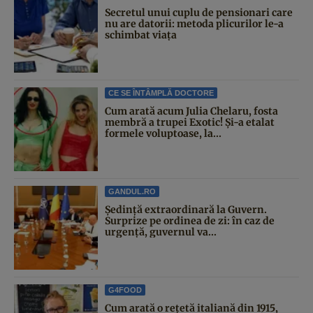
Secretul unui cuplu de pensionari care
nu are datorii: metoda plicurilor le-a
schimbat viața
CE SE ÎNTÂMPLĂ DOCTORE
Cum arată acum Julia Chelaru, fosta
membră a trupei Exotic! Și-a etalat
formele voluptoase, la...
GANDUL.RO
Şedinţă extraordinară la Guvern.
Surprize pe ordinea de zi: în caz de
urgență, guvernul va...
G4FOOD
Cum arată o rețetă italiană din 1915,