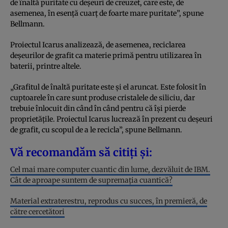
de înaltă puritate cu deșeuri de creuzet, care este, de
asemenea, în esență cuarț de foarte mare puritate”, spune
Bellmann.
Proiectul Icarus analizează, de asemenea, reciclarea
deșeurilor de grafit ca materie primă pentru utilizarea în
baterii, printre altele.
„Grafitul de înaltă puritate este și el aruncat. Este folosit în
cuptoarele în care sunt produse cristalele de siliciu, dar
trebuie înlocuit din când în când pentru că își pierde
proprietățile. Proiectul Icarus lucrează în prezent cu deșeuri
de grafit, cu scopul de a le recicla”, spune Bellmann.
Vă recomandăm să citiți și:
Cel mai mare computer cuantic din lume, dezvăluit de IBM.
Cât de aproape suntem de supremația cuantică?
Material extraterestru, reprodus cu succes, în premieră, de
către cercetători