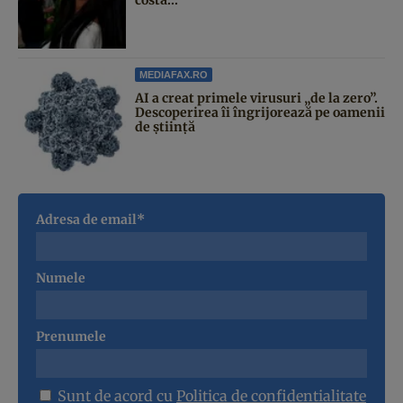
MEDIAFAX.RO
AI a creat primele virusuri „de la zero”.
Descoperirea îi îngrijorează pe oamenii
de știință
Adresa de email*
Numele
Prenumele
Sunt de acord cu
Politica de confidentialitate