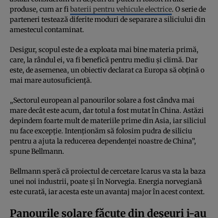
produse, cum ar fi
baterii pentru vehicule electrice
. O serie de
parteneri testează diferite moduri de separare a siliciului din
amestecul contaminat.
Desigur, scopul este de a exploata mai bine materia primă,
care, la rândul ei, va fi benefică pentru mediu și climă. Dar
este, de asemenea, un obiectiv declarat ca Europa să obțină o
mai mare autosuficiență.
„Sectorul european al panourilor solare a fost cândva mai
mare decât este acum, dar totul a fost mutat în China. Astăzi
depindem foarte mult de materiile prime din Asia, iar siliciul
nu face excepție. Intenționăm să folosim pudra de siliciu
pentru a ajuta la reducerea dependenței noastre de China”,
spune Bellmann.
Bellmann speră că proiectul de cercetare Icarus va sta la baza
unei noi industrii, poate și în Norvegia. Energia norvegiană
este curată, iar acesta este un avantaj major în acest context.
Panourile solare făcute din deșeuri i-au