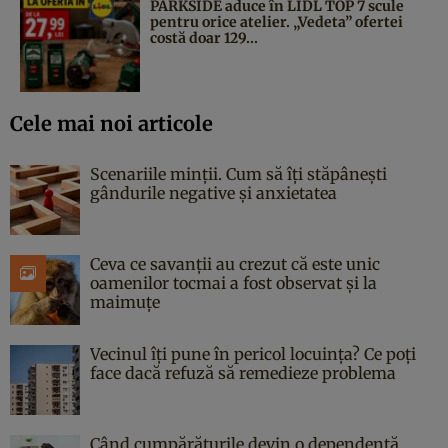
PARKSIDE aduce în LIDL TOP 7 scule
pentru orice atelier. „Vedeta” ofertei
costă doar 129...
Cele mai noi articole
Scenariile minții. Cum să îți stăpânești
gândurile negative și anxietatea
Ceva ce savanții au crezut că este unic
oamenilor tocmai a fost observat și la
maimuțe
Vecinul îți pune în pericol locuința? Ce poți
face dacă refuză să remedieze problema
Când cumpărăturile devin o dependență.