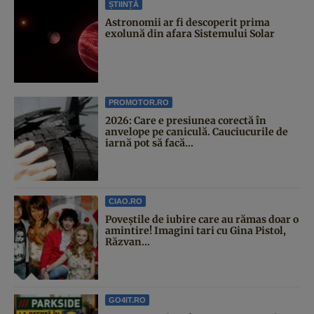
ȘTIINȚĂ
Astronomii ar fi descoperit prima
exolună din afara Sistemului Solar
PROMOTOR.RO
2026: Care e presiunea corectă în
anvelope pe caniculă. Cauciucurile de
iarnă pot să facă...
CIAO.RO
Poveştile de iubire care au rămas doar o
amintire! Imagini tari cu Gina Pistol,
Răzvan...
GO4IT.RO