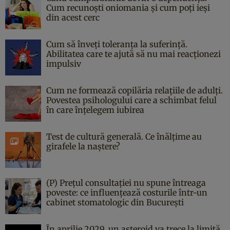
Cum recunoști oniomania și cum poți ieși
din acest cerc
Cum să înveți toleranța la suferință.
Abilitatea care te ajută să nu mai reacționezi
impulsiv
Cum ne formează copilăria relațiile de adulți.
Povestea psihologului care a schimbat felul
în care înțelegem iubirea
Test de cultură generală. Ce înălțime au
girafele la naștere?
(P) Prețul consultației nu spune întreaga
poveste: ce influențează costurile într-un
cabinet stomatologic din București
În aprilie 2029, un asteroid va trece la limită