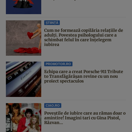
ȘTIINȚĂ
Cum ne formează copilăria relațiile de
adulți. Povestea psihologului care a
schimbat felul în care înțelegem
iubirea
PROMOTOR.RO
Echipa care a creat Porsche 911 Tribute
to Transfăgărășan revine cu un nou
proiect spectaculos
CIAO.RO
Poveştile de iubire care au rămas doar o
amintire! Imagini tari cu Gina Pistol,
Răzvan...