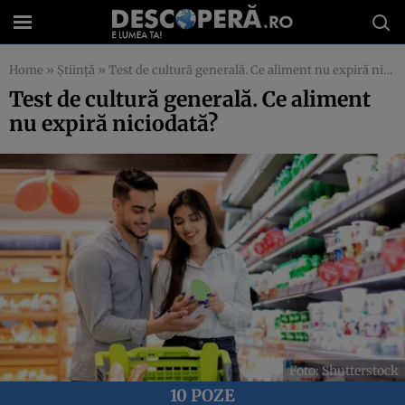
Home
»
Știință
»
Test de cultură generală. Ce aliment nu expiră niciodată?
Test de cultură generală. Ce aliment
nu expiră niciodată?
Foto: Shutterstock
10 POZE