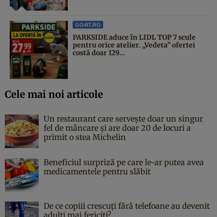
GO4IT.RO
PARKSIDE aduce în LIDL TOP 7 scule
pentru orice atelier. „Vedeta” ofertei
costă doar 129...
Cele mai noi articole
Un restaurant care servește doar un singur
fel de mâncare și are doar 20 de locuri a
primit o stea Michelin
Beneficiul surpriză pe care le-ar putea avea
medicamentele pentru slăbit
De ce copiii crescuți fără telefoane au devenit
adulți mai fericiți?