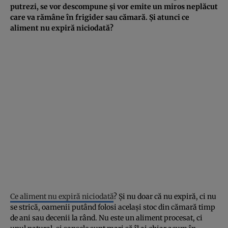
putrezi, se vor descompune și vor emite un miros neplăcut
care va rămâne în frigider sau cămară. Și atunci ce
aliment nu expiră niciodată?
Ce aliment nu expiră niciodată
? Și nu doar că nu expiră, ci nu
se strică, oamenii putând folosi același stoc din cămară timp
de ani sau decenii la rând. Nu este un aliment procesat, ci