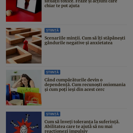
situații toxice. Fraze și acțiuni care
chiar te pot ajuta
ȘTIINȚĂ
Scenariile minții. Cum să îți stăpânești
gândurile negative și anxietatea
ȘTIINȚĂ
Când cumpărăturile devin o
dependență. Cum recunoști oniomania
și cum poți ieși din acest cerc
ȘTIINȚĂ
Cum să înveți toleranța la suferință.
Abilitatea care te ajută să nu mai
reacționezi impulsiv