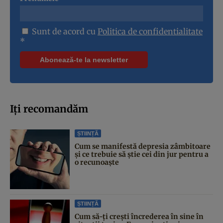
Sunt de acord cu
Politica de confidentialitate
*
Iți recomandăm
ȘTIINȚĂ
Cum se manifestă depresia zâmbitoare
și ce trebuie să știe cei din jur pentru a
o recunoaște
ȘTIINȚĂ
Cum să-ți crești încrederea în sine în