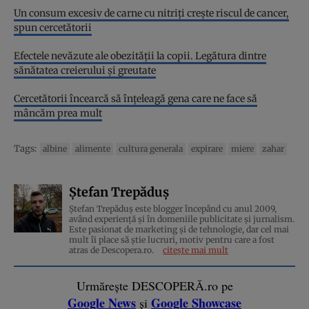
Un consum excesiv de carne cu nitriți crește riscul de cancer,
spun cercetătorii
Efectele nevăzute ale obezității la copii. Legătura dintre
sănătatea creierului și greutate
Cercetătorii încearcă să înțeleagă gena care ne face să
mâncăm prea mult
Tags:
albine
alimente
cultura generala
expirare
miere
zahar
Ștefan Trepăduș
Ștefan Trepăduș este blogger începând cu anul 2009,
având experiență și în domeniile publicitate și jurnalism.
Este pasionat de marketing și de tehnologie, dar cel mai
mult îi place să știe lucruri, motiv pentru care a fost
atras de Descopera.ro.
citește mai mult
Urmărește DESCOPERĂ.ro pe
Google News
Google Showcase
și