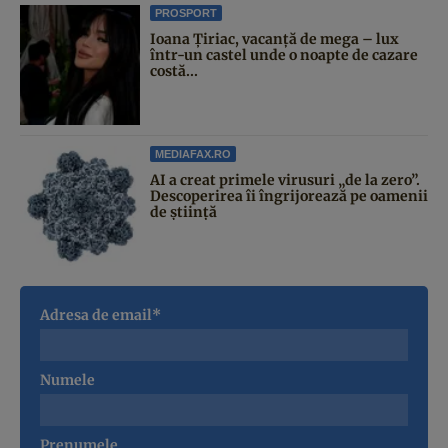
PROSPORT
Ioana Țiriac, vacanță de mega – lux
într-un castel unde o noapte de cazare
costă...
MEDIAFAX.RO
AI a creat primele virusuri „de la zero”.
Descoperirea îi îngrijorează pe oamenii
de știință
Adresa de email*
Numele
Prenumele