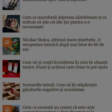
Cum se manifestă depresia zâmbitoare și ce
trebuie să știe cei din jur pentru a o
recunoaște
Nicolae Stoica, ultimul mare interbelic. O
recuperare istorică după mai bine de 80 de
ani
Cum să-ți crești încrederea în sine în situații
toxice. Fraze și acțiuni care chiar te pot ajuta
Scenariile minții. Cum să îți stăpânești
gândurile negative și anxietatea
Ceva ce savanții au crezut că este unic
oamenilor tocmai a fost observat și la