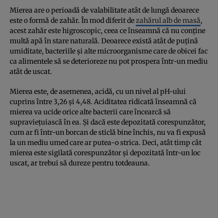
Mierea are o perioadă de valabilitate atât de lungă deoarece
este o formă de zahăr. În mod diferit de
zahărul alb de masă
,
acest zahăr este higroscopic, ceea ce înseamnă că nu conține
multă apă în stare naturală. Deoarece există atât de puțină
umiditate, bacteriile și alte microorganisme care de obicei fac
ca alimentele să se deterioreze nu pot prospera într-un mediu
atât de uscat.
Mierea este, de asemenea, acidă, cu un nivel al pH-ului
cuprins între 3,26 și 4,48. Aciditatea ridicată înseamnă că
mierea va ucide orice alte bacterii care încearcă să
supraviețuiască în ea. Și dacă este depozitată corespunzător,
cum ar fi într-un borcan de sticlă bine închis, nu va fi expusă
la un mediu umed care ar putea-o strica. Deci, atât timp cât
mierea este sigilată corespunzător și depozitată într-un loc
uscat, ar trebui să dureze pentru totdeauna.