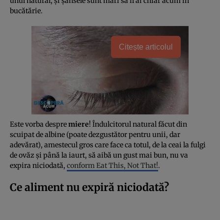
unul natural, și șansele sunt mari să îl ai chiar acum în
bucătărie.
Citește articolul
Este vorba despre
miere
! Îndulcitorul natural făcut din
scuipat de albine (poate dezgustător pentru unii, dar
adevărat), amestecul gros care face ca totul, de la ceai la fulgi
de ovăz și până la iaurt, să aibă un gust mai bun, nu va
expira niciodată,
conform Eat This, Not That!
.
Ce aliment nu expiră niciodată?