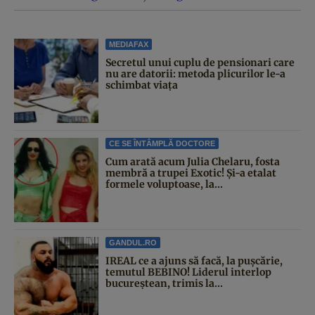
MEDIAFAX
Secretul unui cuplu de pensionari care
nu are datorii: metoda plicurilor le-a
schimbat viața
CE SE ÎNTÂMPLĂ DOCTORE
Cum arată acum Julia Chelaru, fosta
membră a trupei Exotic! Și-a etalat
formele voluptoase, la...
GANDUL.RO
IREAL ce a ajuns să facă, la pușcărie,
temutul BEBINO! Liderul interlop
bucureștean, trimis la...