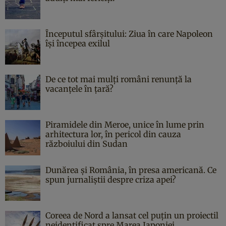
Începutul sfârşitului: Ziua în care Napoleon
îşi începea exilul
De ce tot mai mulți români renunță la
vacanțele în țară?
Piramidele din Meroe, unice în lume prin
arhitectura lor, în pericol din cauza
războiului din Sudan
Dunărea și România, în presa americană. Ce
spun jurnaliștii despre criza apei?
Coreea de Nord a lansat cel puțin un proiectil
neidentificat spre Marea Japoniei